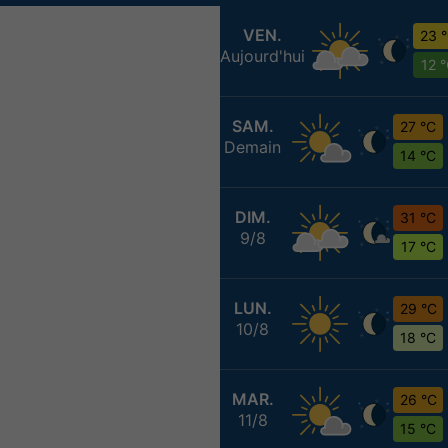
VEN.
23 
Aujourd'hui
12 
SAM.
27 °C
Demain
14 °C
DIM.
31 °C
9/8
17 °C
LUN.
29 °C
10/8
18 °C
MAR.
26 °C
11/8
15 °C