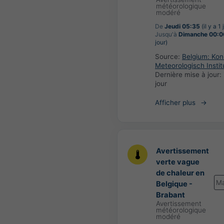
météorologique
modéré
De
Jeudi 05:35
(il y a 1 
Jusqu'à
Dimanche 00:0
jour)
Source:
Belgium: Koni
Meteorologisch Instit
Dernière mise à jour:
jour
Afficher plus
Avertissement
verte vague
de chaleur en
Ma
Belgique -
Brabant
Avertissement
météorologique
modéré