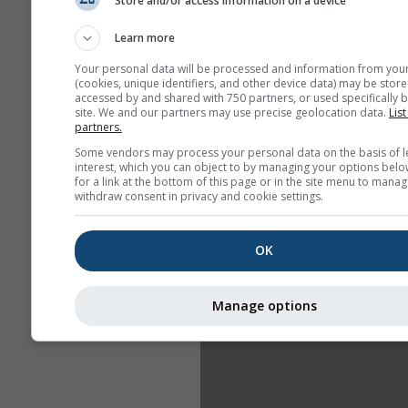
Store and/or access information on a device
Learn more
Your personal data will be processed and information from you
(cookies, unique identifiers, and other device data) may be store
accessed by and shared with 750 partners, or used specifically b
site. We and our partners may use precise geolocation data.
List
partners.
Some vendors may process your personal data on the basis of l
interest, which you can object to by managing your options belo
for a link at the bottom of this page or in the site menu to manag
withdraw consent in privacy and cookie settings.
OK
Manage options