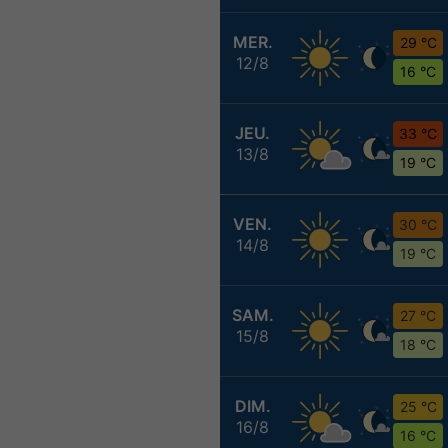
MER.
29 °C
12/8
16 °C
JEU.
33 °C
13/8
19 °C
VEN.
30 °C
14/8
19 °C
SAM.
27 °C
15/8
18 °C
DIM.
25 °C
16/8
16 °C