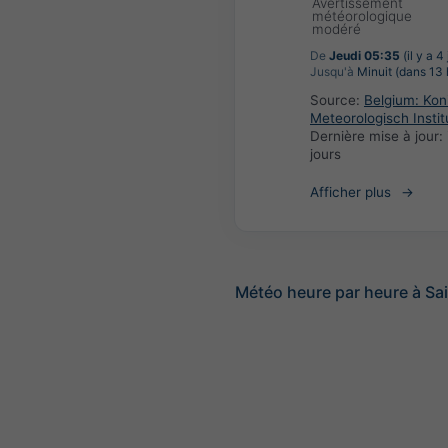
Avertissement
météorologique
modéré
De
Jeudi 05:35
(il y a 4
Jusqu'à
Minuit (dans 13 
Source:
Belgium: Koni
Meteorologisch Instit
Dernière mise à jour:
jours
Afficher plus
Météo heure par heure à Sa