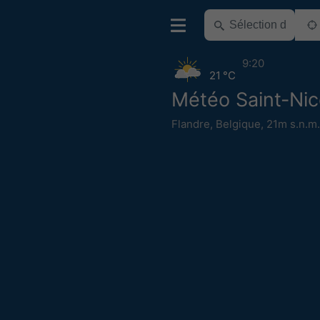
9:20
21 °C
Météo Saint-Nic
Flandre
,
Belgique
,
21m s.n.m.