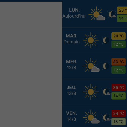
LUN.
25 
Aujourd'hui
14 
MAR.
24 °C
Demain
12 °C
MER.
30 °C
12/8
12 °C
JEU.
35 °C
13/8
14 °C
VEN.
34 °C
14/8
18 °C