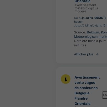
Orientale
Avertissement
météorologique
modéré
De
Aujourd'hui
09:35
(il
heure)
Jusqu'à
Minuit (dans 13 
Source:
Belgium: Koni
Meteorologisch Instit
Dernière mise à jour:
minutes
Afficher plus
Avertissement
verte vague
de chaleur en
Belgique -
Ma
Flandre
Orientale