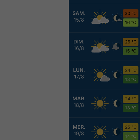
SAM.
30 °C
15/8
16 °C
DIM.
26 °C
16/8
15 °C
LUN.
24 °C
17/8
13 °C
MAR.
24 °C
18/8
13 °C
MER.
25 °C
19/8
14 °C