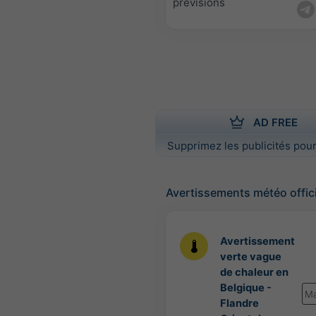
prévisions
AD FREE
Supprimez les publicités pour
Avertissements météo offic
Avertissement
verte vague
de chaleur en
Belgique -
Ma
Flandre