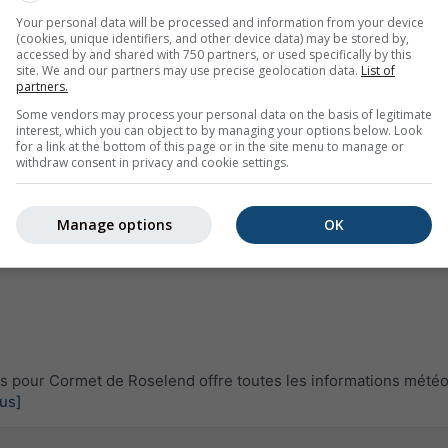
Your personal data will be processed and information from your device
(cookies, unique identifiers, and other device data) may be stored by,
accessed by and shared with 750 partners, or used specifically by this
site. We and our partners may use precise geolocation data.
List of
partners.
Some vendors may process your personal data on the basis of legitimate
interest, which you can object to by managing your options below. Look
for a link at the bottom of this page or in the site menu to manage or
withdraw consent in privacy and cookie settings.
Manage options
OK
 pour Cormet de Roselend offre toutes les informations mété
lus]