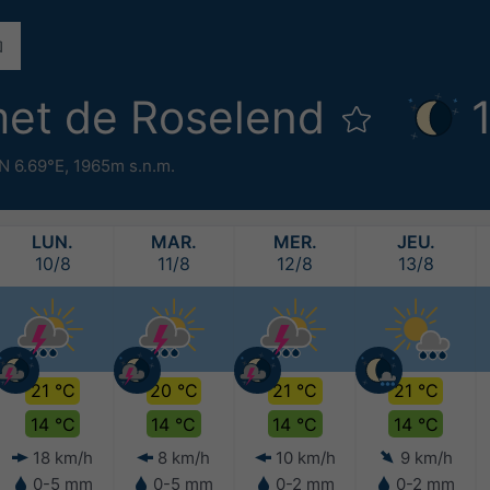
et de Roselend
N 6.69°E,
1965m s.n.m.
LUN.
MAR.
MER.
JEU.
10/8
11/8
12/8
13/8
21 °C
20 °C
21 °C
21 °C
14 °C
14 °C
14 °C
14 °C
18 km/h
8 km/h
10 km/h
9 km/h
0-5 mm
0-5 mm
0-2 mm
0-2 mm