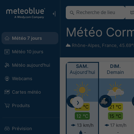
Météo Corm
Météo 7 jours
Rhône-Alpes
,
France
,
45.69°
Météo 10 jours
Météo aujourd'hui
SAM.
DIM.
Aujourd'hui
Demain
Webcams
Cartes météo
❯
Produits
22 °C
21 °C
12 °C
15 °C
13 km/h
17 km/h
Prévision
-
-