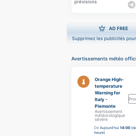
prévisions
AD FREE
Supprimez les publicités pour
Avertissements météo offic
Orange High-
temperature
Warning for
Pro
Italy -
Piemonte
Avertissement
météorologique
sévère
De
Aujourd'hui
14:00
(da
heure)