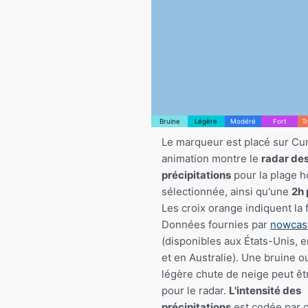
Bruine
Légère
Modéré
Fort
T
Le marqueur est placé sur Cu
animation montre le
radar de
précipitations
pour la plage h
sélectionnée, ainsi qu'une
2h 
Les croix orange indiquent la 
Données fournies par
nowcas
(disponibles aux États-Unis, 
et en Australie). Une bruine o
légère chute de neige peut êtr
pour le radar.
L'intensité des
précipitations
est codée par c