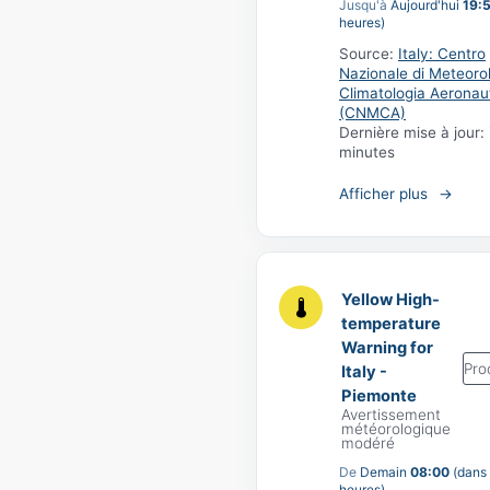
Jusqu'à
Aujourd'hui
19:
heures)
Source:
Italy: Centro
Nazionale di Meteoro
Climatologia Aeronau
(CNMCA)
Dernière mise à jour:
minutes
Afficher plus
Yellow High-
temperature
Warning for
Pro
Italy -
Piemonte
Avertissement
météorologique
modéré
De
Demain
08:00
(dans
heures)