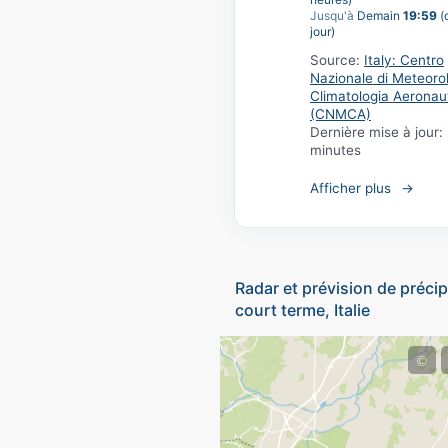
Jusqu'à
Demain
19:59
(
jour)
Source:
Italy: Centro
Nazionale di Meteoro
Climatologia Aeronau
(CNMCA)
Dernière mise à jour:
minutes
Afficher plus
Radar et prévision de précip
court terme, Italie
©