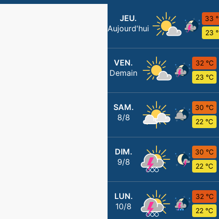
JEU.
33 
Aujourd'hui
23 
VEN.
32 °C
Demain
23 °C
SAM.
30 °C
8/8
22 °C
DIM.
30 °C
9/8
22 °C
LUN.
32 °C
10/8
22 °C