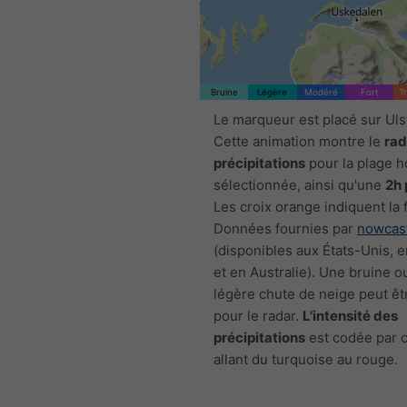
1h
3h
6h
9h
:30
17:45
18:00
18:15
18:30
18:45
19:00
19:15
Bruine
Légère
Modéré
Fort
T
Le marqueur est placé sur Uls
Cette animation montre le
rad
précipitations
pour la plage h
sélectionnée, ainsi qu'une
2h 
Les croix orange indiquent la 
Données fournies par
nowcas
(disponibles aux États-Unis, 
et en Australie). Une bruine o
légère chute de neige peut êtr
pour le radar.
L'intensité des
précipitations
est codée par c
allant du turquoise au rouge.