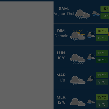
SAM.
15 
Aujourd'hui
13 
DIM.
16 °C
Demain
12 °C
LUN.
13 °C
10/8
10 °C
MAR.
13 °C
11/8
9 °C
MER.
15 °C
12/8
8 °C