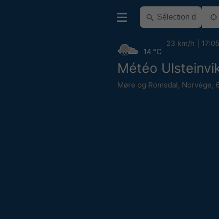
23 km/h
17:0
14 °C
Météo Ulsteinvi
Møre og Romsdal
,
Norvège
,