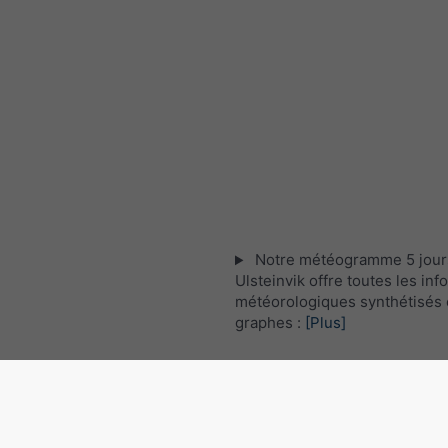
Notre météogramme 5 jour
Ulsteinvik offre toutes les in
météorologiques synthétisés 
graphes :
[Plus]
Les images satellites actuel
Norvège