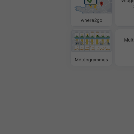
Widge
where2go
Mult
Météogrammes