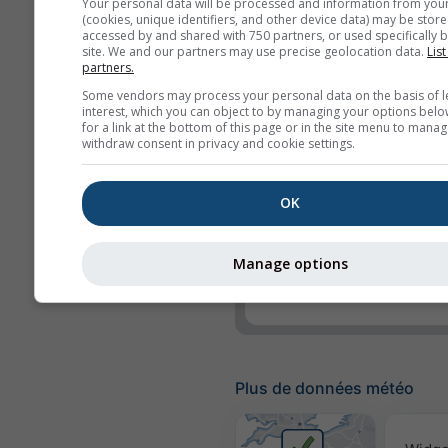
Your personal data will be processed and information from you
UV-Index
(cookies, unique identifiers, and other device data) may be store
accessed by and shared with 750 partners, or used specifically b
Humidité relative
site. We and our partners may use precise geolocation data.
List
partners.
Précipitation
Some vendors may process your personal data on the basis of l
interest, which you can object to by managing your options belo
Probabilité de précipi
for a link at the bottom of this page or in the site menu to manag
withdraw consent in privacy and cookie settings.
rainSPOT
Pression
OK
Fond
Pas de fond : Texte 
Manage options
Pas de fond : Texte cl
Plus de données météo