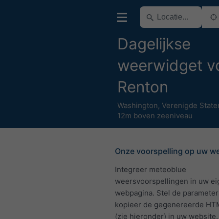
Dagelijkse
weerwidget v
Renton
Washington
,
Verenigde State
12m boven zeeniveau
Onze voorspelling op uw w
Integreer meteoblue
weersvoorspellingen in uw e
webpagina. Stel de parameter
kopieer de gegenereerde HT
(zie hieronder) in uw website.