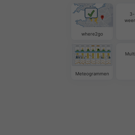
3-
weer
where2go
Mult
Meteogrammen