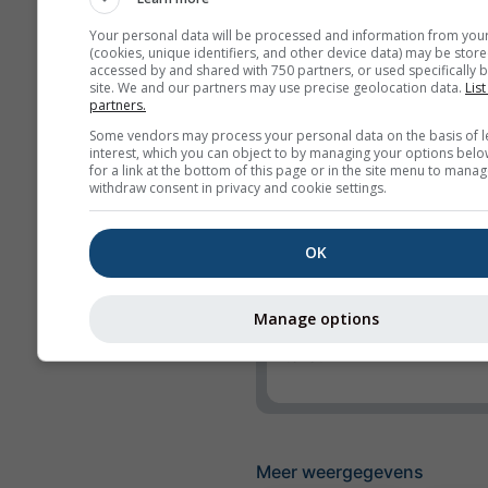
UV-index
Your personal data will be processed and information from you
Relative Humidity
(cookies, unique identifiers, and other device data) may be store
accessed by and shared with 750 partners, or used specifically b
site. We and our partners may use precise geolocation data.
List
Neerslag
partners.
Precipitation Probabil
Some vendors may process your personal data on the basis of l
interest, which you can object to by managing your options belo
rainSPOT
for a link at the bottom of this page or in the site menu to manag
withdraw consent in privacy and cookie settings.
Luchtdruk
Achtergrond
OK
Geen achtergrond: d
tekst
Manage options
Geen achtergrond: li
tekst
Meer weergegevens