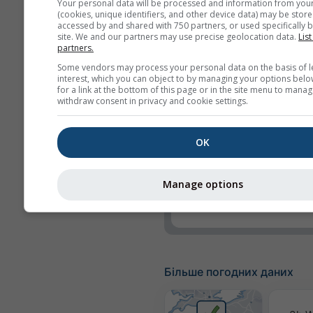
Your personal data will be processed and information from you
УФ-індекс
(cookies, unique identifiers, and other device data) may be store
accessed by and shared with 750 partners, or used specifically b
site. We and our partners may use precise geolocation data.
List
Відносна вологість
partners.
Опади
Some vendors may process your personal data on the basis of l
interest, which you can object to by managing your options belo
Ймовірність опадів
for a link at the bottom of this page or in the site menu to manag
withdraw consent in privacy and cookie settings.
rainSPOT
Тиск
OK
Фонове зображення
Без фону: темний те
Manage options
Без фону: світлий те
Більше погодних даних