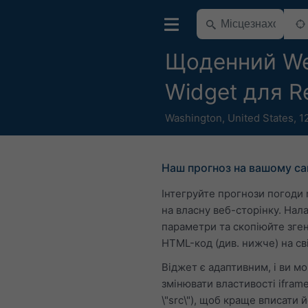
Щоденний We
Widget для R
Washington
,
United States
,
1
Наш прогноз на вашому са
Інтегруйте прогнози погоди
на власну веб-сторінку. Нал
параметри та скопіюйте зге
HTML-код (див. нижче) на сві
Віджет є адаптивним, і ви м
змінювати властивості iframe
\"src\"), щоб краще вписати й