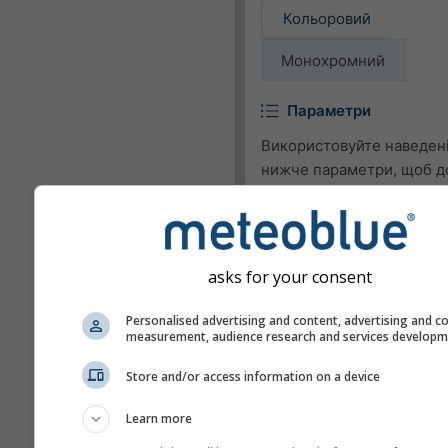
Кольоровий
Монохромний
Параметри
Використовуйте наведен
нижче параметри, щоб д
або видалити метеоролог
параметри у віджеті.
Піктограма
asks for your consent
Температура (макс.)
Personalised advertising and content, advertising and c
Температура (мін.)
measurement, audience research and services develop
Швидкість вітру
Store and/or access information on a device
Порив вітру
Learn more
Напрямок вітру