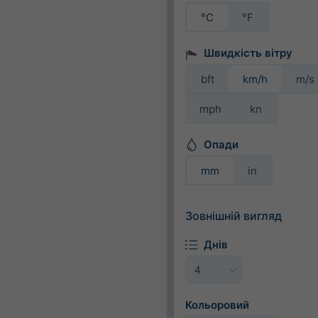
°C
°F
Швидкість вітру
bft
km/h
m/s
mph
kn
Опади
mm
in
Зовнішній вигляд
Днів
Кольоровий