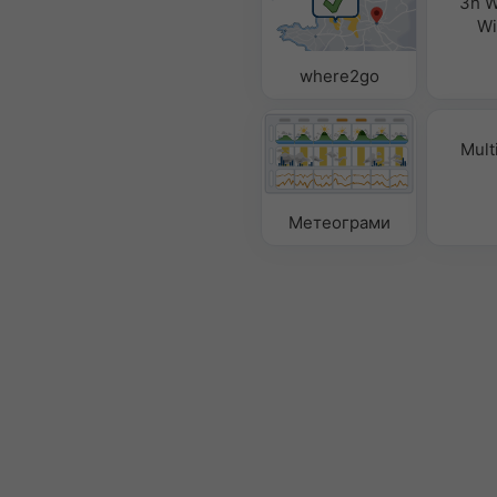
3h W
Wi
where2go
Mult
Метеограми