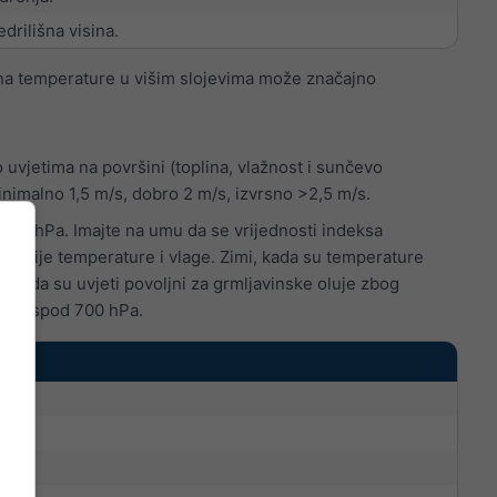
drilišna visina.
na temperature u višim slojevima može značajno
uvjetima na površini (toplina, vlažnost i sunčevo
inimalno 1,5 m/s, dobro 2 m/s, izvrsno >2,5 m/s.
 850 hPa. Imajte na umu da se vrijednosti indeksa
vekcije temperature i vlage. Zimi, kada su temperature
znači da su uvjeti povoljni za grmljavinske oluje zbog
ava ispod 700 hPa.