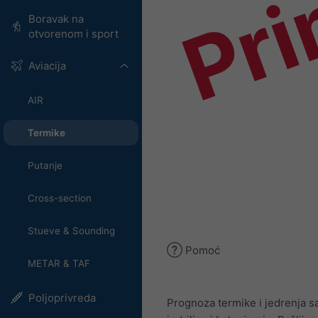
Pri
Boravak na
otvorenom i sport
Aviacija
AIR
Termike
Putanje
Cross-section
Stueve & Sounding
Pomoć
METAR & TAF
Poljoprivreda
Prognoza termike i jedrenja s