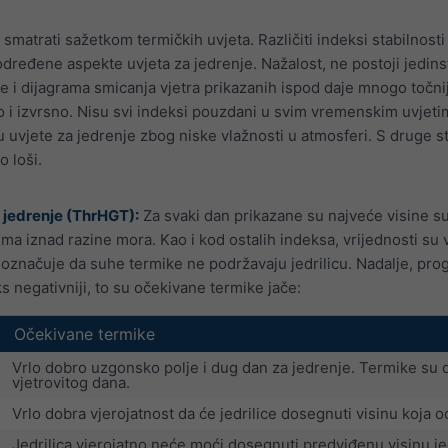
 smatrati sažetkom termičkih uvjeta. Različiti indeksi stabilnos
 određene aspekte uvjeta za jedrenje. Nažalost, ne postoji jedins
 i dijagrama smicanja vjetra prikazanih ispod daje mnogo točniju 
bro i izvrsno. Nisu svi indeksi pouzdani u svim vremenskim uvjet
u uvjete za jedrenje zbog niske vlažnosti u atmosferi. S druge 
o loši.
 jedrenje (ThrHGT):
Za svaki dan prikazane su najveće visine su
rima iznad razine mora. Kao i kod ostalih indeksa, vrijednosti su 
 označuje da suhe termike ne podržavaju jedrilicu. Nadalje, prog
ks negativniji, to su očekivane termike jače:
Očekivane termike
Vrlo dobro uzgonsko polje i dug dan za jedrenje. Termike su 
vjetrovitog dana.
Vrlo dobra vjerojatnost da će jedrilice dosegnuti visinu koja o
Jedrilica vjerojatno neće moći dosegnuti predviđenu visinu je