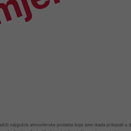
mjer
adrži najgušće atmosferske podatke koje smo ikada prikazali u di