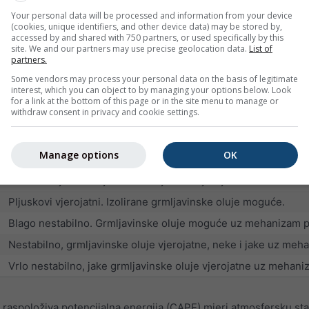
dobri uvjeti za jedrenje uz povremene pljuskove
Your personal data will be processed and information from your device
izvrsni uvjeti za jedrenje, ali raste vjerojatnost pljuskova i grm
(cookies, unique identifiers, and other device data) may be stored by,
accessed by and shared with 750 partners, or used specifically by this
više od 60 posto vjerojatnosti grmljavinskih oluja
site. We and our partners may use precise geolocation data.
List of
partners.
Some vendors may process your personal data on the basis of legitimate
 mjera nestabilnosti (negativne vrijednosti) ili stabilnosti (pozi
interest, which you can object to by managing your options below. Look
for a link at the bottom of this page or in the site menu to manage or
rsne uvjete za jedrenje, ali su vjerojatne snažne grmljavinske ol
withdraw consent in privacy and cookie settings.
Uvjeti za jedrenje
Manage options
OK
Vrlo stabilni uvjeti.
Stabilni uvjeti. Grmljavinske oluje nisu vjerojatne.
Pljuskovi vjerojatni. Izolirane grmljavinske oluje moguće.
Blago nestabilno. Grmljavinske oluje moguće uz mehanizam podi
Nestabilno, grmljavinske oluje vjerojatne, neke i jake uz meh
Vrlo nestabilno, jake grmljavinske oluje vjerojatne uz mehani
raspoloživa potencijalna energija (CAPE) mjeri atmosfersku sta