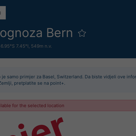
rognoza Bern
6.95°S 7.45°I,
549m n.v.
 je samo primjer za Basel, Switzerland. Da biste vidjeli ove info
Zemlji, pretplatite se na point+.
ilable for the selected location