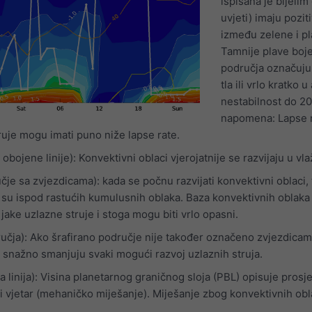
ispisana je bijelim
uvjeti) imaju pozi
između zelene i p
Tamnije plave boje
područja označuju 
tla ili vrlo kratko 
nestabilnost do 20
napomena: Lapse ra
ruje mogu imati puno niže lapse rate.
obojene linije): Konvektivni oblaci vjerojatnije se razvijaju u v
je sa zvjezdicama): kada se počnu razvijati konvektivni oblaci, 
su ispod rastućih kumulusnih oblaka. Baza konvektivnih oblaka pr
ake uzlazne struje i stoga mogu biti vrlo opasni.
učja): Ako šrafirano područje nije također označeno zvjezdicama
a snažno smanjuju svaki mogući razvoj uzlaznih struja.
a linija): Visina planetarnog graničnog sloja (PBL) opisuje pros
i vjetar (mehaničko miješanje). Miješanje zbog konvektivnih obla