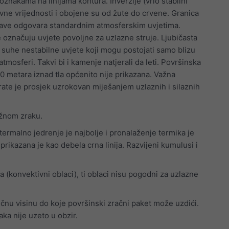
 oznakama na linijama kontura. Inverzije (vrlo stabilni
tivne vrijednosti i obojene su od žute do crvene. Granica
lave odgovara standardnim atmosferskim uvjetima.
 označuju uvjete povoljne za uzlazne struje. Ljubičasta
suhe nestabilne uvjete koji mogu postojati samo blizu
u atmosferi. Takvi bi i kamenje natjerali da leti. Površinska
0 metara iznad tla općenito nije prikazana. Važna
te je prosjek uzrokovan miješanjem uzlaznih i silaznih
lažnom zraku.
termalno jedrenje je najbolje i pronalaženje termika je
ikazana je kao debela crna linija. Razvijeni kumulusi i
 (konvektivni oblaci), ti oblaci nisu pogodni za uzlazne
ječnu visinu do koje površinski zračni paket može uzdići.
ka nije uzeto u obzir.