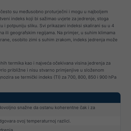
ti često su međusobno proturječni i mogu u najboljem
tveni indeks koji bi sažimao uvjete za jedrenje, stoga
i potpuniju sliku. Svi prikazani indeksi skalirani su u 4
ima ili geografskim regijama. Na primjer, u suhim klimama
strane, osobito zimi s suhim zrakom, indeks jedrenja može
hih termika kao i najveća očekivana visina jedrenja za
vrlo približne i nisu stvarno primjenjive u složenom
nozira se termički indeks (TI) za 700, 800, 850 i 900 hPa
dovoljno snažne da ostanu koherentne čak i za
dgovara ovoj temperaturnoj razlici.
drenja.