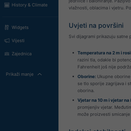
jedrilice i baloniranje. Pažlji
History & Climate
vlažnosti, oblacima i vjetru. Po
Uvjeti na površini
Widgets
Svi dijagrami prikazuju satne
Vijesti
Temperatura na 2 m i rosi
Zajednica
razini tla, odakle bi pote
Fahrenheit još nije podrž
Prikaži manje
Oborine:
Ukupne oborine (
se tlo sporije zagrijava i
oborina.
Vjetar na 10 m i vjetar na
promjenjiv vjetar. Međutim
može proizvesti smicanje v