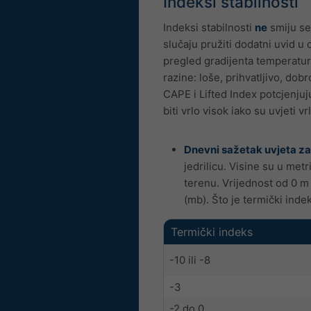
Indeksi stabilnosti
Indeksi stabilnosti
ne
smiju se
slučaju pružiti dodatni uvid u
pregled gradijenta temperature
razine: loše, prihvatljivo, do
CAPE i Lifted Index potcjenjuj
biti vrlo visok iako su uvjeti vrl
Dnevni sažetak uvjeta za
jedrilicu. Visine su u met
terenu. Vrijednost od 0 m
(mb). Što je termički inde
Termički indeks
-10 ili -8
-3
-2 do 0