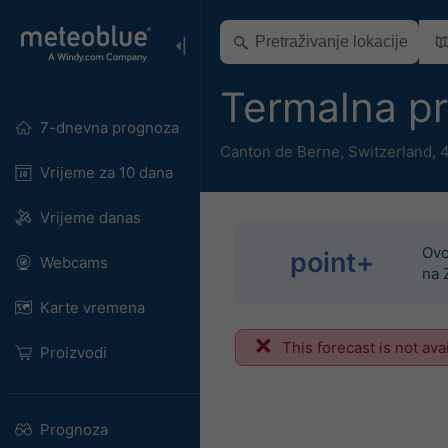
Termalna p
7-dnevna prognoza
Canton de Berne
,
Switzerland
,
4
Vrijeme za 10 dana
Vrijeme danas
Ovo
point+
Webcams
na 
Karte vremena
This forecast is not ava
Proizvodi
Prognoza