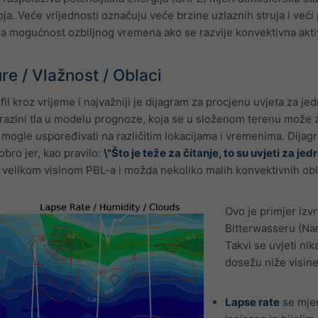
ja. Veće vrijednosti označuju veće brzine uzlaznih struja i veći 
na mogućnost ozbiljnog vremena ako se razvije konvektivna akti
re / Vlažnost / Oblaci
fil kroz vrijeme i najvažniji je dijagram za procjenu uvjeta za je
razini tla u modelu prognoze, koja se u složenom terenu može zna
mogle uspoređivati na različitim lokacijama i vremenima. Dijagr
dobro jer, kao pravilo:
\"Što je teže za čitanje, to su uvjeti za jedre
 velikom visinom PBL-a i možda nekoliko malih konvektivnih obla
Ovo je primjer izvr
Bitterwasseru (Nam
Takvi se uvjeti nik
dosežu niže visin
Lapse rate
se mjer