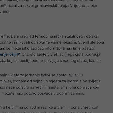
potencijal za razvoj grmljavinskih oluja. Vrijednosti oko
vnost.
drenje. Daje pregled termodinamičke stabilnosti i oblaka.
tno razlikovati od stvarne visine lokacije. Sve skale boja
am se može jako zatrpati informacijama i time postati
nje lošiji!\"
Ono što želite vidjeti su lijepa čista područja
ka koji se poslijepodne razvijaju iznad tog stupa, kao na
snih uvjeta za jedrenje kakvi se često javljaju u
ibija), jednom od najboljih mjesta za jedrenje na svijetu.
ada neće pojaviti na većini mjesta, ali slične obrasce koji
e možete naći gotovo posvuda u dobrim danima.
i u kelvinima po 100 m razlike u visini. Točna vrijednost