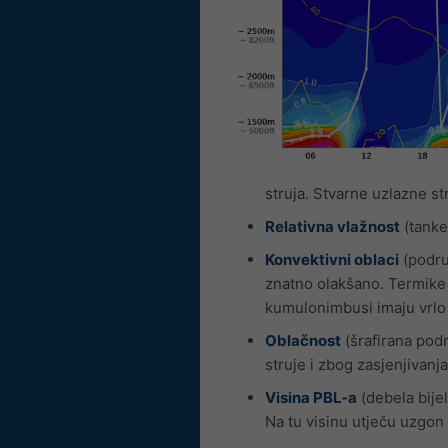
struja. Stvarne uzlazne st
Relativna vlažnost
(tanke 
Konvektivni oblaci
(područ
znatno olakšano. Termike 
kumulonimbusi imaju vrlo j
Oblačnost
(šrafirana podr
struje i zbog zasjenjivanj
Visina PBL-a
(debela bijel
Na tu visinu utječu uzgon 