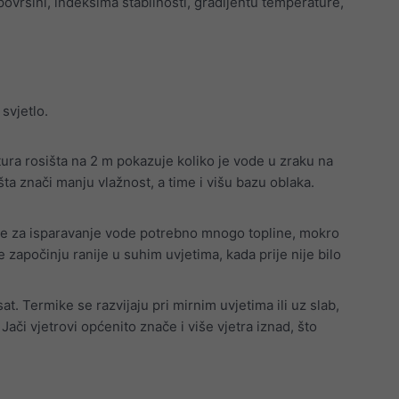
a površini, indeksima stabilnosti, gradijentu temperature,
svjetlo.
ra rosišta na 2 m pokazuje koliko je vode u zraku na
šta znači manju vlažnost, a time i višu bazu oblaka.
 je za isparavanje vode potrebno mnogo topline, mokro
 započinju ranije u suhim uvjetima, kada prije nije bilo
at. Termike se razvijaju pri mirnim uvjetima ili uz slab,
ači vjetrovi općenito znače i više vjetra iznad, što