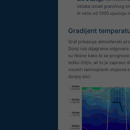
oblaka iznad graničnog slo
ili veće od 1000 upućuju 
Gradijent temperatu
Graf prikazuje atmosferski pro
Donji rub dijagrama odgovara 
su fiksne kako bi se prognoze 
teško čitljiv, ali to je zapravo 
visokih tamnoplavih stupova s
donjoj slici.