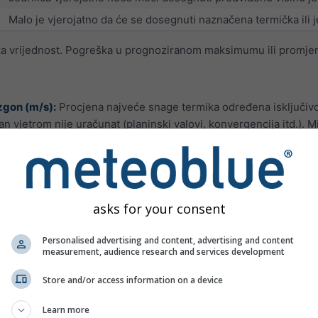
Malo je vjerojatno da će se dosegnuti naznačena termička ili je
čka vrijednost. Pogreška u prognoziranom maksimumu ili promje
uzgon (m/s):
Procjena najveće snage termika određena isključivo 
 vjetrom nije uračunat (planinski valovi, konvergencija itd.). M
bilnosti koja uzima u obzir temperaturu i vlažnost između 700 i
gu značajno mijenjati u kratkim vremenskim razdobljima zbog ad
u vrlo mali. Dakle, iako je indeks jedrenja prilično velik, to ne 
ne daje pouzdane podatke ako se dubina sloja konvekcije završ
asks for your consent
Uvjeti za jedrenje
Personalised advertising and content, advertising and content
measurement, audience research and services development
nema ili su slabe termike
suhe termike ili 1/8 kumulusa s umjerenim termikama
Store and/or access information on a device
dobri uvjeti za jedrenje
Learn more