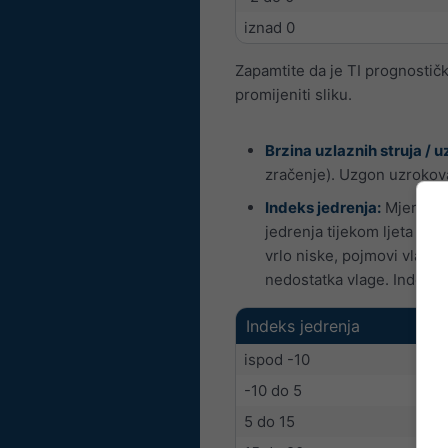
iznad 0
Zapamtite da je TI prognosti
promijeniti sliku.
Brzina uzlaznih struja / 
zračenje). Uzgon uzrokovan
Indeks jedrenja:
Mjera sta
jedrenja tijekom ljeta mo
vrlo niske, pojmovi vlage s
nedostatka vlage. Indeks 
Indeks jedrenja
ispod -10
-10 do 5
5 do 15