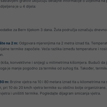
vo sastavljeni grafovi uključuju detaljne informacije o uvjetima n
dijeljena je u 4 dijela:
 podatke za Bern tijekom 3 dana. Žuta područja označuju dnevno 
šte na 2 m:
Odgovara mjerenjima na 2 metra iznad tla. Temperatu
ncijalne termike započele. Veća razlika između temperature i rosi
an.
kiša, konvektivne i snijeg) u milimetrima kišomjera. Budući da
 stoga je manje pogodno za termike od suhog tla. Također, termike
 80 m:
Brzine vjetra na 10 i 80 metara iznad tla u kilometrima na s
, pri 10 do 20 km/h vjetra termike su obično bolje organizirane. J
jetra i uništiti termike. Pogledajte dijagram smicanja vjetra.