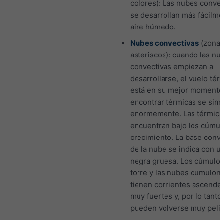
colores): Las nubes conve
se desarrollan más fácilm
aire húmedo.
Nubes convectivas
(zona
asteriscos): cuando las n
convectivas empiezan a
desarrollarse, el vuelo té
está en su mejor moment
encontrar térmicas se sim
enormemente. Las térmic
encuentran bajo los cúmu
crecimiento. La base conv
de la nube se indica con u
negra gruesa. Los cúmulo
torre y las nubes cumulo
tienen corrientes ascend
muy fuertes y, por lo tant
pueden volverse muy peli