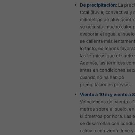
De precipitación:
La preci
total (lluvia, convectiva y
milímetros de pluviómetr
se necesita mucho calor 
evaporar el agua, el sue
se calienta más lentament
lo tanto, es menos favora
las térmicas que el suelo 
Además, las térmicas co
antes en condiciones sec
cuando no ha habido
precipitaciones previas.
Viento a 10 m y viento a 
Velocidades del viento a 
metros sobre el suelo, en
kilómetros por hora. Las 
se desarrollan con condi
calma o con viento leve y 