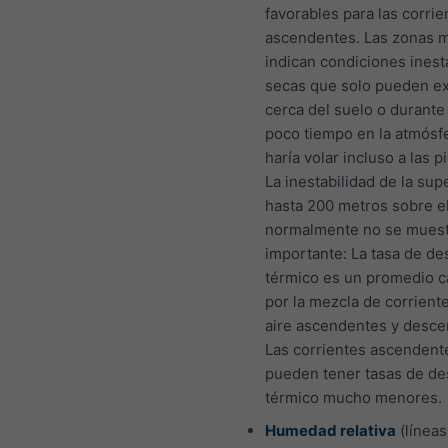
favorables para las corrie
ascendentes. Las zonas 
indican condiciones inest
secas que solo pueden exi
cerca del suelo o durant
poco tiempo en la atmósfe
haría volar incluso a las p
La inestabilidad de la sup
hasta 200 metros sobre e
normalmente no se muest
importante: La tasa de d
térmico es un promedio 
por la mezcla de corrient
aire ascendentes y desce
Las corrientes ascendent
pueden tener tasas de d
térmico mucho menores.
Humedad relativa
(líneas