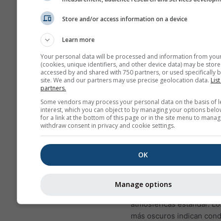
en la mayoría de los lugares, 
Store and/or access information on a device
pueden encontrar patrones si
alcanzando altitudes inferiore
Learn more
buenos casi en todas partes.
Your personal data will be processed and information from you
(cookies, unique identifiers, and other device data) may be store
accessed by and shared with 750 partners, or used specifically b
Tasa de descenso térmi
site. We and our partners may use precise geolocation data.
List
mide en kelvin por cada 
partners.
diferencia de altura. El va
Some vendors may process your personal data on the basis of l
exacto aparece impreso 
interest, which you can object to by managing your options belo
for a link at the bottom of this page or in the site menu to manag
etiquetas blancas sobre la
withdraw consent in privacy and cookie settings.
de contorno. Las inversi
(condiciones muy estable
OK
valores positivos y se re
en colores de amarillo a ro
límite entre verde y azul
Manage options
corresponde a las condic
atmosféricas estándar. Lo
más oscuros indican cond