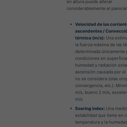
en altura puede alterar
considerablemente el panora
Velocidad de las corrien
ascendentes / Convecci
térmica (m/s):
Una estim
la fuerza máxima de las t
determinada únicamente p
condiciones en superficie 
humedad y radiación solar
ascensión causada por el
no se considera (olas orog
convergencia, etc.). Mínim
m/s, bueno 2 m/s, excele
m/s.
Soaring index:
Una medid
estabilidad que tiene en c
temperatura y la humedad