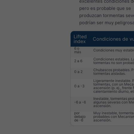
excelentes condiciones d
pero es probable que se
produzcan tormentas sev
podrían ser muy peligrosa
Lifted
Condiciones de v
index
6 o
Condiciones muy establ
más
Condiciones estables. L
2 a 6
tormentas no son probab
Chubascos probables. P
0 a 2
tormentas aisladas.
Ligeramente inestable. 
tormentas, con un Meca
0 a -3
ascensión (p. ej., frente f
calentamiento diurno, etc
Inestable, tormentas pro
-6 a -6
algunas severas con M
ascensión.
por
Muy inestable, tormenta
debajo
probables con Mecanis
de -6
ascensión.