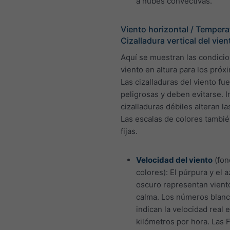
a nubes convectivas.
Viento horizontal / Tempera
Cizalladura vertical del vien
Aquí se muestran las condici
viento en altura para los próx
Las cizalladuras del viento fu
peligrosas y deben evitarse. I
cizalladuras débiles alteran l
Las escalas de colores tambié
fijas.
Velocidad del viento
(fon
colores): El púrpura y el a
oscuro representan vient
calma. Los números blan
indican la velocidad real 
kilómetros por hora. Las 