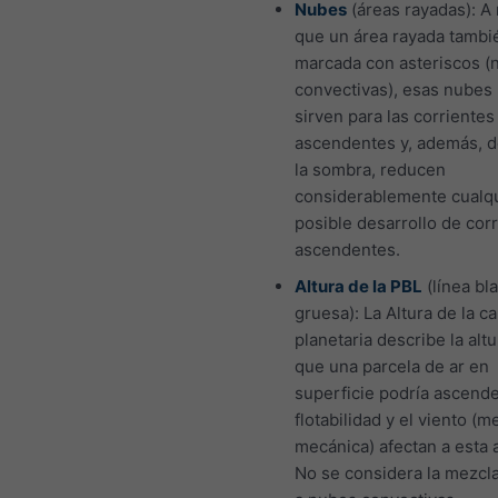
Nubes
(áreas rayadas): 
que un área rayada tambi
marcada con asteriscos (
convectivas), esas nubes
sirven para las corrientes
ascendentes y, además, d
la sombra, reducen
considerablemente cualq
posible desarrollo de cor
ascendentes.
Altura de la PBL
(línea bl
gruesa): La Altura de la ca
planetaria describe la alt
que una parcela de ar en
superficie podría ascende
flotabilidad y el viento (m
mecánica) afectan a esta a
No se considera la mezcl