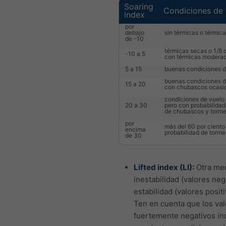
Soaring
Condiciones de 
index
por
debajo
sin térmicas o térmica
de -10
térmicas secas o 1/8
-10 a 5
con térmicas modera
5 a 15
buenas condiciones d
buenas condiciones d
15 a 20
con chubascos ocasi
condiciones de vuelo
20 a 30
pero con probabilidad
de chubascos y torm
por
más del 60 por ciento
encima
probabilidad de torme
de 30
Lifted index (LI):
Otra me
inestabilidad (valores neg
estabilidad (valores positi
Ten en cuenta que los va
fuertemente negativos in