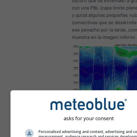
oscuro que se extienden a gra
con una PBL (capa límite planet
y quizá algunas pequeñas nu
convectivas que se desarroll
ese penacho por la tarde, co
muestra en la imagen inferior.
Este es un ejemplo de excele
condiciones de vuelo como la
producen con frecuencia en
asks for your consent
Bitterwasser (Namibia), uno d
mejores lugares para volar d
Personalised advertising and content, advertising and c
Tales condiciones nunca se p
measurement, audience research and services develop