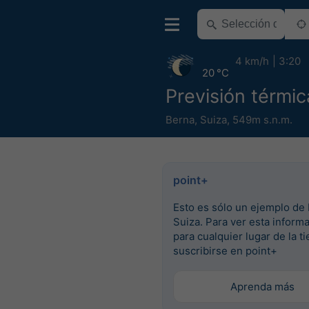
4 km/h
3:20
20 °C
Previsión térmi
Berna
,
Suiza
,
549m s.n.m.
point+
Esto es sólo un ejemplo de 
Suiza. Para ver esta inform
para cualquier lugar de la ti
suscribirse en point+
Aprenda más