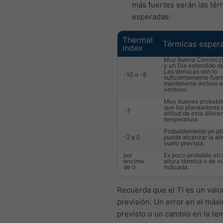
más fuertes serán las tér
esperadas:
Thermal
Térmicas esper
index
Muy buena Convecci
y un Día extendido de
Las térmicas son lo
-10 o -8
suficientemente fuer
mantenerse incluso e
ventoso.
Muy buenas probabil
que los planeadores 
-3
altitud de esta difere
temperatura.
Probablemente un pl
-2 a 0
pueda alcanzar la alt
vuelo prevista.
por
Es poco probable alc
encima
altura térmica o de v
de 0
indicada.
Recuerda que el TI es un valo
previsión. Un error en el máx
previsto o un cambio en la te