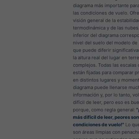
diagrama más importante para
las condiciones de vuelo. Ofr
visión general de la estabilida
termodinámica y de las nubes.
inferior del diagrama corresp
nivel del suelo del modelo de 
que puede diferir significati
la altura real del lugar en ter
complejos. Todas las escalas 
están fijadas para comparar p
en distintos lugares y moment
diagrama puede llenarse muc
información y, por lo tanto, v
difícil de leer, pero eso es bu
porque, como regla general:
"
más difícil de leer, peores son
condiciones de vuelo!"
Lo qu
son áreas limpias con penach