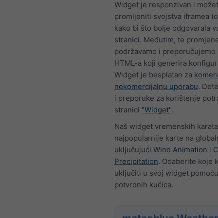
Widget je responzivan i može
promijeniti svojstva iframea (o
kako bi što bolje odgovarala 
stranici. Međutim, te promjen
podržavamo i preporučujemo 
HTML-a koji generira konfigur
Widget je besplatan za
komerc
nekomercijalnu uporabu
. Deta
i preporuke za korištenje potr
stranici
"Widget"
.
Naš widget vremenskih karata
najpopularnije karte na globaln
uključujući
Wind Animation
i
C
Precipitation
. Odaberite koje k
uključiti u svoj widget pomoću
potvrdnih kućica.