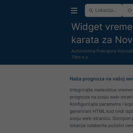
Widget vreme
karata za Nov
Autonomna Pokrajina Vojvod
79m n.v.
Naša prognoza na vašoj web
Integrirajte meteoblue vreme
prognoze na svoju web-strani
Konfigurirajte parametre i kopi
generirani HTML kod (vidi isp
svoju web-stranicu. Gornjom
lokacije odaberite početni cen