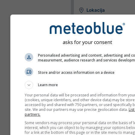
Lokacija
Widget može prikazati vrijem
unaprijed definiranu lokaciju il
pokušati otkriti lokaciju svak
posjetitelja vaše stranice.
asks for your consent
Upotrijebi trenutačnu
lokaciju
Personalised advertising and content, advertising and c
measurement, audience research and services develop
Otkrij lokaciju korisni
Store and/or access information on a device
Jedinice
Learn more
Temperatura
Your personal data will be processed and information from you
(cookies, unique identifiers, and other device data) may be store
C
F
accessed by and shared with 750 partners, or used specifically b
site. We and our partners may use precise geolocation data.
List
partners.
Duljina
Some vendors may process your personal data on the basis of l
interest, which you can object to by managing your options belo
Metrički
Imperijaln
for a link at the bottom of this page or in the site menu to manag