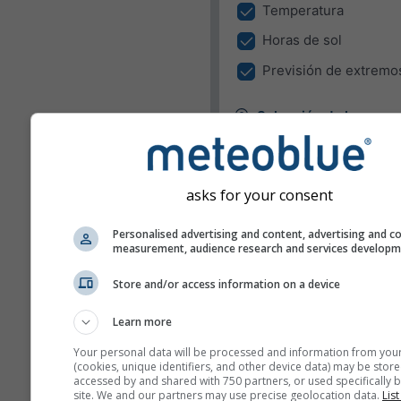
Temperatura
Horas de sol
Previsión de extremo
Selección de lugar
El Widget puede mostrar el 
en un lugar predefinido o tra
detectar el lugar de todos lo
asks for your consent
visitantes en su sitio.
Utilizar el lugar actua
Personalised advertising and content, advertising and c
measurement, audience research and services develop
Detectar lugar del us
Store and/or access information on a device
Unidades
Learn more
Temperatura
Your personal data will be processed and information from you
(cookies, unique identifiers, and other device data) may be store
C
F
accessed by and shared with 750 partners, or used specifically b
site. We and our partners may use precise geolocation data.
List