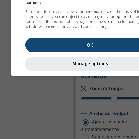
partners.
Longitud
Some vendors may process your personal data on the basis of l
Métrico
Imperial
interest, which you can object to by managing your options belo
for a link at the bottom of this page or in the site menu to manag
withdraw consent in privacy and cookie settings.
Velocidad del viento
m/s
km/h
mp
OK
kn
bft
Manage options
Apariencia
Zoom del mapa
Ancho del widget
Ajustar el ancho
automáticamente
Seleccione el ancho