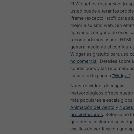
El Widget es responsivo (resp
usted puede alterar las propi
iframe (excepto "src") para a
mejor a su sitio web. Sin emb
apoyamos ninguno de esos c
recomendamos usar el HTML 
genera mediante el configurad
Widget es gratuito para uso
c
no comercial
. Detalles sobre l
condiciones y las recomendac
su uso en la página
"Widget"
.
Nuestro widget de mapas
meteorológicos ofrece nuest
más populares a escala global,
Animación del viento
y
Nubes
precipitaciones
. Seleccione l
que desea incluir en su widge
casillas de verificación que a