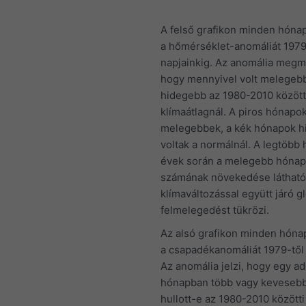
A felső grafikon minden hónap
a hőmérséklet-anomáliát 1979
napjainkig. Az anomália megmu
hogy mennyivel volt melegeb
hidegebb az 1980-2010 között
klímaátlagnál. A piros hónapok
melegebbek, a kék hónapok 
voltak a normálnál. A legtöbb 
évek során a melegebb hóna
számának növekedése látható,
klímaváltozással együtt járó gl
felmelegedést tükrözi.
Az alsó grafikon minden hóna
a csapadékanomáliát 1979-től 
Az anomália jelzi, hogy egy ad
hónapban több vagy keveseb
hullott-e az 1980-2010 között