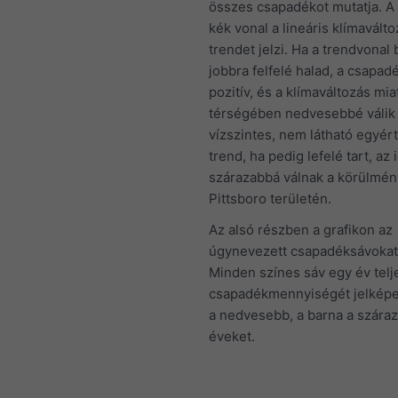
összes csapadékot mutatja. A
kék vonal a lineáris klímaválto
trendet jelzi. Ha a trendvonal 
jobbra felfelé halad, a csapad
pozitív, és a klímaváltozás mia
térségében nedvesebbé válik 
vízszintes, nem látható egyér
trend, ha pedig lefelé tart, az
szárazabbá válnak a körülmé
Pittsboro területén.
Az alsó részben a grafikon az
úgynevezett csapadéksávokat 
Minden színes sáv egy év telj
csapadékmennyiségét jelképez
a nedvesebb, a barna a szára
éveket.