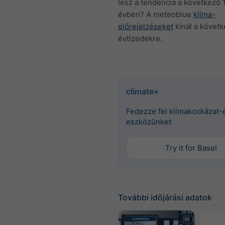
lesz a tendencia a következő
évben? A meteoblue
klíma-
előrejelzéseket
kínál a követ
évtizedekre.
climate+
Fedezze fel klímakockázat-
eszközünket
Try it for Basel
További időjárási adatok