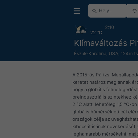
2:10
22 °C
Klímaváltozás Pi
Észak-Karolina
,
USA
,
124m ts
A 2015-ös Párizsi Megállapodá
keretet határoz meg annak é
hogy a globális felmelegedést
preindusztriális szintekhez ké
2 °C alatt, lehetőleg 1,5 °C-on
globális hőmérsékleti cél elé
országok célja az üvegházhat
kibocsátásának növekedését a
leghamarabb mérsékelni, majd