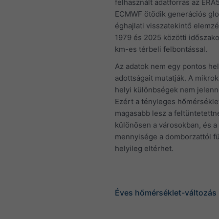
felhasznált adatforrás az ERA5
ECMWF ötödik generációs glo
éghajlati visszatekintő elemz
1979 és 2025 közötti időszako
km-es térbeli felbontással.
Az adatok nem egy pontos he
adottságait mutatják. A mikro
helyi különbségek nem jelen
Ezért a tényleges hőmérsékle
magasabb lesz a feltüntetettné
különösen a városokban, és a
mennyisége a domborzattól f
helyileg eltérhet.
Éves hőmérséklet-változás 