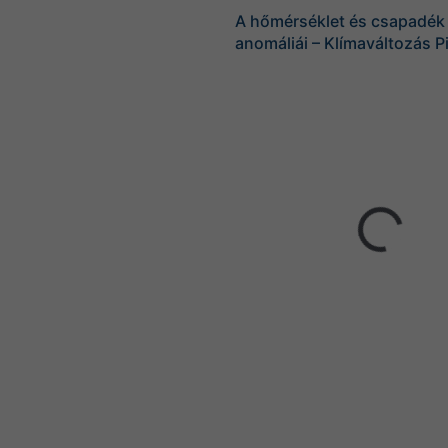
A hőmérséklet és csapadék
anomáliái – Klímaváltozás P