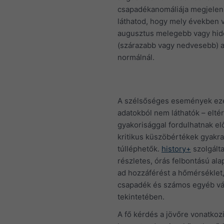
csapadékanomáliája megjeleni
láthatod, hogy mely években v
augusztus melegebb vagy hi
(szárazabb vagy nedvesebb) 
normálnál.
A szélsőséges események ez
adatokból nem láthatók – elté
gyakorisággal fordulhatnak elő
kritikus küszöbértékek gyakra
túlléphetők.
history+
szolgált
részletes, órás felbontású al
ad hozzáférést a hőmérséklet,
csapadék és számos egyéb vá
tekintetében.
A fő kérdés a jövőre vonatkoz