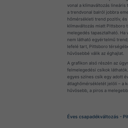
vonal a klímaváltozás lineáris 
a trendvonal balról jobbra eme
hőmérsékleti trend pozitív, és
klímaváltozás miatt Pittsboro 
melegedés tapasztalható. Ha v
nem látható egyértelmű trend
lefelé tart, Pittsboro térségé
hűvösebbé válik az éghajlat.
A grafikon alsó részén az úgy
felmelegedési csíkok láthatók
egyes színes csík egy adott é
átlaghőmérsékletét jelöli – a k
hűvösebb, a piros a melegebb
Éves csapadékváltozás - Pi