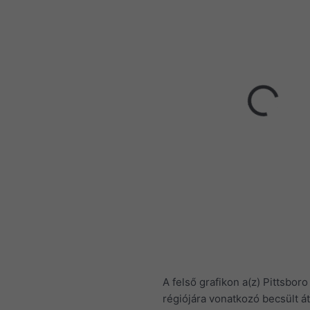
A felső grafikon a(z) Pittsbor
régiójára vonatkozó becsült á