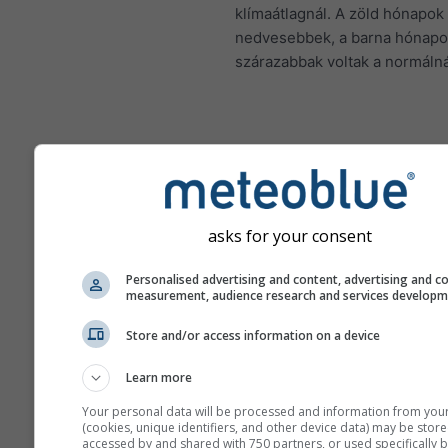
klímaátlagnál. A zöld hónapok
nedvesebbek, a barna hónap
szárazabbak voltak a normálná
Klímaváltozás – Pittsboro
Hőmérséklet- és csapadék
hónaponként
asks for your consent
Hónap
Personalised advertising and content, advertising and c
Jan
Feb
Mar
A
measurement, audience research and services develop
May
Jun
Jul
Au
Store and/or access information on a device
Sep
Oct
Nov
De
Learn more
Your personal data will be processed and information from you
(cookies, unique identifiers, and other device data) may be store
accessed by and shared with 750 partners, or used specifically b