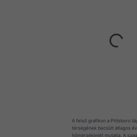
A felső grafikon a Pittsboro t
térségének becsült átlagos é
hőmérsékletét mutatja. A szag