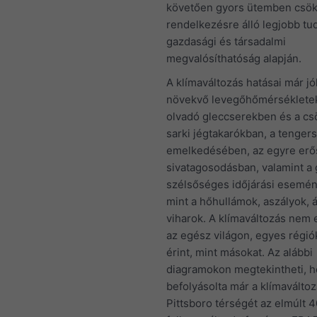
követően gyors ütemben csök
rendelkezésre álló legjobb t
gazdasági és társadalmi
megvalósíthatóság alapján.
A klímaváltozás hatásai már jól
növekvő levegőhőmérséklete
olvadó gleccserekben és a c
sarki jégtakarókban, a tengers
emelkedésében, az egyre er
sivatagosodásban, valamint a
szélsőséges időjárási esemé
mint a hőhullámok, aszályok, 
viharok. A klímaváltozás nem
az egész világon, egyes régió
érint, mint másokat. Az alábbi
diagramokon megtekintheti, 
befolyásolta már a klímaválto
Pittsboro térségét az elmúlt 