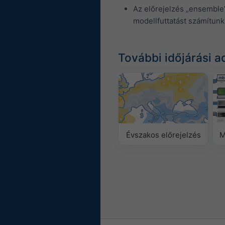
Az előrejelzés „ensemble
modellfuttatást számítunk
További időjárási a
Évszakos előrejelzés
M