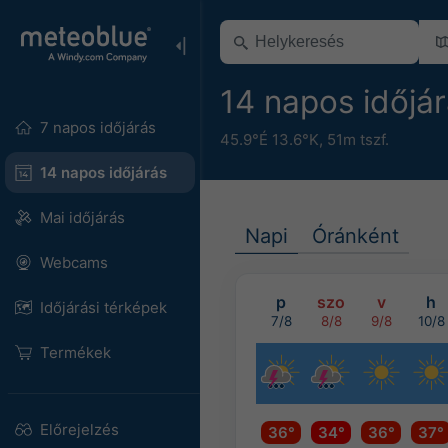
14 napos időjá
7 napos időjárás
45.9°É 13.6°K,
51m tszf.
14 napos időjárás
Mai időjárás
Napi
Óránként
Webcams
p
szo
v
h
Időjárási térképek
7/8
8/8
9/8
10/8
Termékek
Előrejelzés
36°
34°
36°
37°