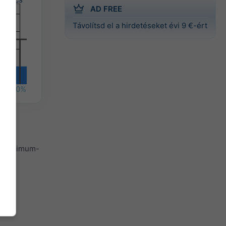
AD FREE
Távolítsd el a hirdetéseket évi 9 €-ért
%
50%
l, minimum-
nál
apok