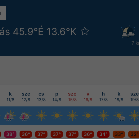
rás 45.9°É 13.6°K
7 k
k
sze
cs
p
szo
v
h
k
sze
11/8
12/8
13/8
14/8
15/8
16/8
17/8
18/8
19/8
38°
36°
37°
37°
37°
36°
34°
33°
32°