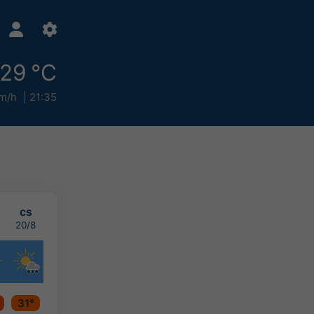
29 °C
m/h
21:35
cs
20/8
31°