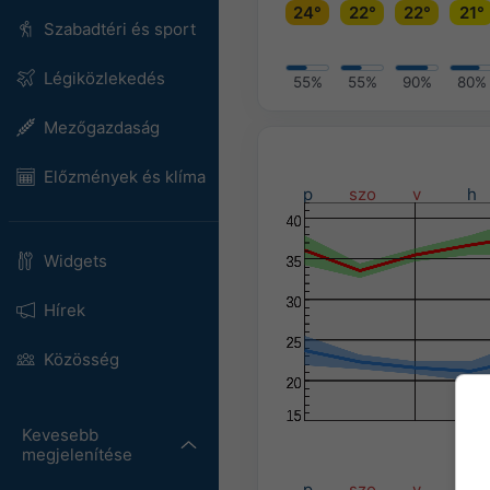
24°
22°
22°
21°
Szabadtéri és sport
Légiközlekedés
55%
55%
90%
80%
Mezőgazdaság
Előzmények és klíma
p
szo
v
h
Widgets
Hírek
Közösség
Kevesebb
megjelenítése
p
szo
v
h