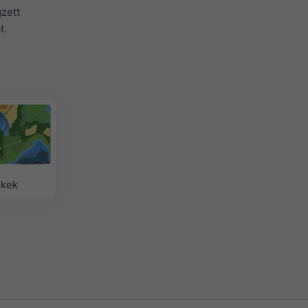
zett
t.
ikek