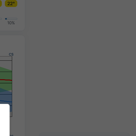
22°
10%
cs
cs