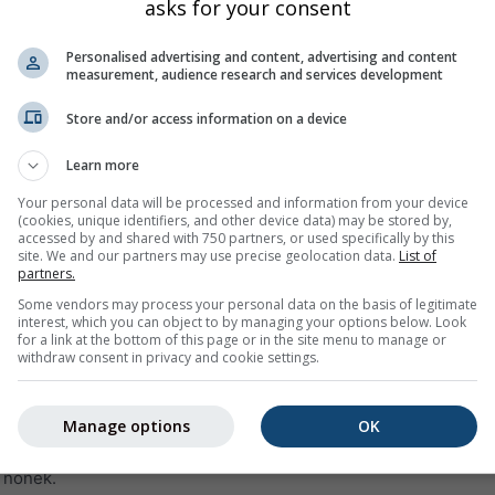
asks for your consent
Personalised advertising and content, advertising and content
measurement, audience research and services development
Store and/or access information on a device
Learn more
25%
15%
10%
5%
15%
35%
45%
55%
45
Your personal data will be processed and information from your device
(cookies, unique identifiers, and other device data) may be stored by,
accessed by and shared with 750 partners, or used specifically by this
site. We and our partners may use precise geolocation data.
List of
partners.
Some vendors may process your personal data on the basis of legitimate
interest, which you can object to by managing your options below. Look
 napos időjárási trendjét mutatja napi időjárási szimbólumokka
for a link at the bottom of this page or in the site menu to manage or
, valamint a csapadék mennyiségével és valószínűségével.
withdraw consent in privacy and cookie settings.
leti grafikon színezése jelzi. Minél erősebbek a kilengések, an
lzés. A vastag vonal a legvalószínűbb tendenciát mutatja.
Manage options
OK
betű jelöli. Ezek a bizonytalanságok általában az előrejelzési n
 nőnek.