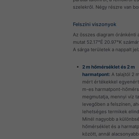
szelekről. Négy részre van bo
Felszíni viszonyok
Az összes diagram óránkénti 
mutat 52.17°É 20.97°K számár
A sárga területek a nappalt jel
2 m hőmérséklet és 2 m
harmatpont:
A talajtól 2 
mért értékekkel egyenért
m-es harmatpont-hőmérs
megmutatja, mennyi víz ta
levegőben a felszínen, a
lehetséges termikek elind
Minél nagyobb a különbs
hőmérséklet és a harmat
között, annál alacsonyabb