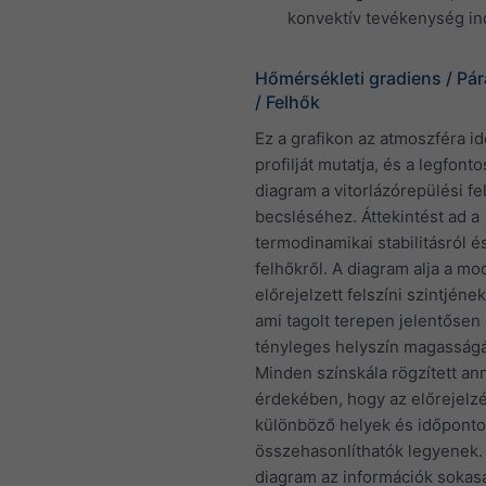
konvektív tevékenység in
Hőmérsékleti gradiens / Pá
/ Felhők
Ez a grafikon az atmoszféra id
profilját mutatja, és a legfont
diagram a vitorlázórepülési fe
becsléséhez. Áttekintést ad a
termodinamikai stabilitásról é
felhőkről. A diagram alja a mo
előrejelzett felszíni szintjéne
ami tagolt terepen jelentősen 
tényleges helyszín magasságá
Minden színskála rögzített an
érdekében, hogy az előrejelz
különböző helyek és időponto
összehasonlíthatók legyenek.
diagram az információk sokas