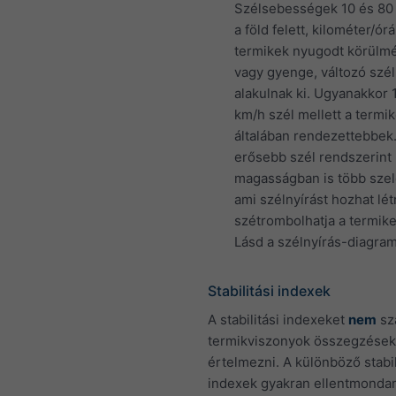
Szélsebességek 10 és 80
a föld felett, kilométer/ór
termikek nyugodt körülm
vagy gyenge, változó szé
alakulnak ki. Ugyanakkor
km/h szél mellett a termi
általában rendezettebbek
erősebb szél rendszerint
magasságban is több szele
ami szélnyírást hozhat lét
szétrombolhatja a termike
Lásd a szélnyírás-diagram
Stabilitási indexek
A stabilitási indexeket
nem
sz
termikviszonyok összegzések
értelmezni. A különböző stabil
indexek gyakran ellentmonda