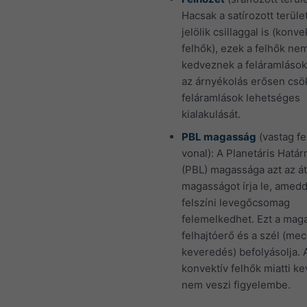
Hacsak a satírozott terül
jelölik csillaggal is (konve
felhők), ezek a felhők ne
kedveznek a feláramlások
az árnyékolás erősen csö
feláramlások lehetséges
kialakulását.
PBL magasság
(vastag f
vonal): A Planetáris Határ
(PBL) magassága azt az á
magasságot írja le, amed
felszíni levegőcsomag
felemelkedhet. Ezt a mag
felhajtóerő és a szél (mec
keveredés) befolyásolja. 
konvektív felhők miatti k
nem veszi figyelembe.