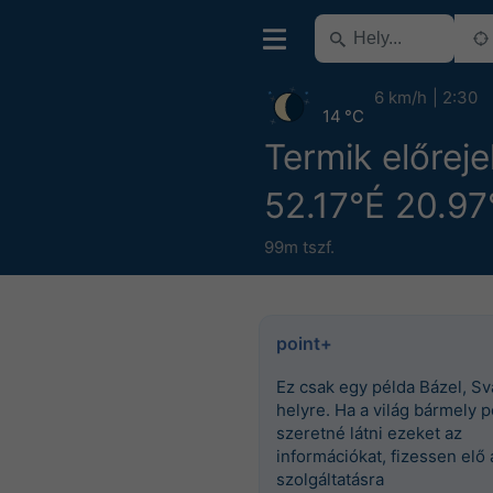
6 km/h
2:30
14 °C
Termik előreje
52.17°É 20.97
99m tszf.
point+
Ez csak egy példa Bázel, Sv
helyre. Ha a világ bármely p
szeretné látni ezeket az
információkat, fizessen elő 
szolgáltatásra