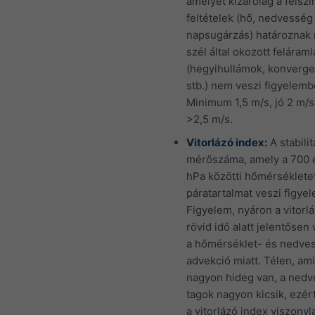
amelyet kizárólag a felszí
feltételek (hő, nedvesség
napsugárzás) határoznak
szél által okozott feláraml
(hegyihullámok, konverge
stb.) nem veszi figyelemb
Minimum 1,5 m/s, jó 2 m/s,
>2,5 m/s.
Vitorlázó index:
A stabilit
mérőszáma, amely a 700 
hPa közötti hőmérséklete
páratartalmat veszi figye
Figyelem, nyáron a vitorl
rövid idő alatt jelentősen 
a hőmérséklet- és nedve
advekció miatt. Télen, am
nagyon hideg van, a nedv
tagok nagyon kicsik, ezér
a vitorlázó index viszony