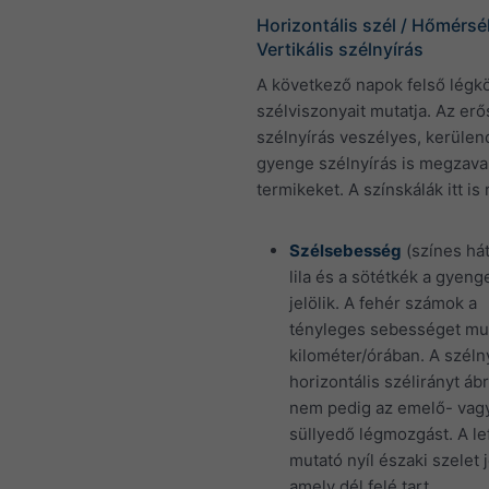
Horizontális szél / Hőmérsék
Vertikális szélnyírás
A következő napok felső légkö
szélviszonyait mutatja. Az erő
szélnyírás veszélyes, kerülen
gyenge szélnyírás is megzavar
termikeket. A színskálák itt is 
Szélsebesség
(színes hát
lila és a sötétkék a gyeng
jelölik. A fehér számok a
tényleges sebességet mut
kilométer/órában. A szélny
horizontális szélirányt ábr
nem pedig az emelő- vag
süllyedő légmozgást. A le
mutató nyíl északi szelet j
amely dél felé tart.