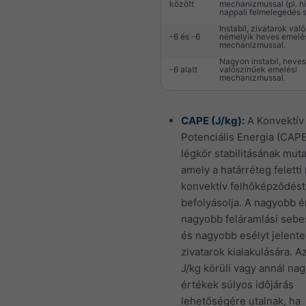
között
mechanizmussal (pl. hi
nappali felmelegedés st
Instabil, zivatarok val
-6 és -6
némelyik heves emelé
mechanizmussal.
Nagyon instabil, heves
-6 alatt
valószínűek emelési
mechanizmussal.
CAPE (J/kg):
A Konvektív
Potenciális Energia (CAPE
légkör stabilitásának muta
amely a határréteg feletti
konvektív felhőképződést
befolyásolja. A nagyobb 
nagyobb feláramlási seb
és nagyobb esélyt jelent
zivatarok kialakulására. A
J/kg körüli vagy annál na
értékek súlyos időjárás
lehetőségére utalnak, ha