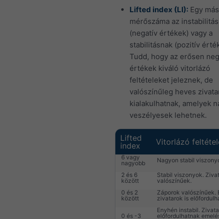
Lifted index (LI):
Egy más
mérőszáma az instabilitá
(negatív értékek) vagy a
stabilitásnak (pozitív érté
Tudd, hogy az erősen neg
értékek kiváló vitorlázó
feltételeket jeleznek, de
valószínűleg heves zivata
kialakulhatnak, amelyek 
veszélyesek lehetnek.
Lifted
Vitorlázó feltéte
index
6 vagy
Nagyon stabil viszony
nagyobb
2 és 6
Stabil viszonyok. Ziv
között
valószínűek.
0 és 2
Záporok valószínűek. 
között
zivatarok is előfordulh
Enyhén instabil. Zivat
0 és -3
előfordulhatnak emelé