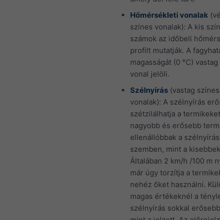
Hőmérsékleti vonalak
(v
színes vonalak): A kis szí
számok az időbeli hőmérs
profilt mutatják. A fagyhat
magasságát (0 °C) vastag
vonal jelöli.
Szélnyírás
(vastag színes
vonalak): A szélnyírás er
szétzilálhatja a termikeket
nagyobb és erősebb term
ellenállóbbak a szélnyírás
szemben, mint a kisebbek
Általában 2 km/h /100 m n
már úgy torzítja a termike
nehéz őket használni. Kü
magas értékeknél a tényl
szélnyírás sokkal erősebb
mint a jelzett. Az előrejelz