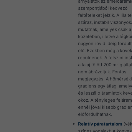
árnyalatok az emelőáraml
szempontjából kedvező
feltételeket jelzik. A lila t
száraz, instabil viszonyok
mutatnak, amelyek csak a 
közelében, illetve a légk
nagyon rövid ideig fordul
elő. Ezekben még a kövek
repülnének. A felszíni inst
a talaj fölött 200 m-ig ált
nem ábrázoljuk. Fontos
megjegyzés: A hőmérsékl
gradiens egy átlag, amelye
és leszálló áramlatok ke
okoz. A tényleges felára
ennél jóval kisebb gradien
előfordulhatnak.
Relatív páratartalom
(vé
színes vonalak): A konvek