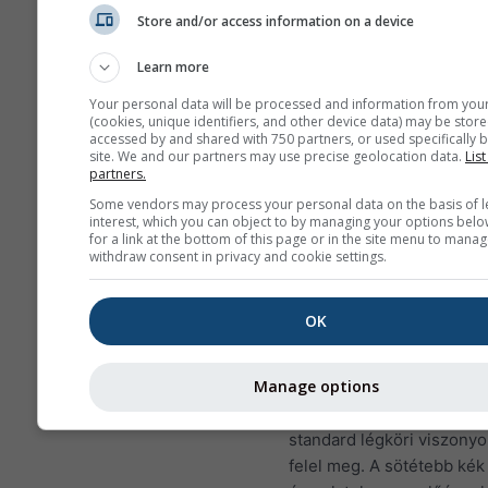
amelyek gyakran előfordulnak
Store and/or access information on a device
Bitterwasserben (Namíbia), a v
legjobb vitorlázóhelyén. Ilyen 
Learn more
a legtöbb helyen soha nem fo
Your personal data will be processed and information from you
elő, de jó napokon hasonló mi
(cookies, unique identifiers, and other device data) may be store
accessed by and shared with 750 partners, or used specifically b
alacsonyabb magasságig szint
site. We and our partners may use precise geolocation data.
List
találhatsz.
partners.
Some vendors may process your personal data on the basis of l
interest, which you can object to by managing your options belo
A hőmérsékleti gradiens
for a link at the bottom of this page or in the site menu to manag
kelvinben értendő 100 m
withdraw consent in privacy and cookie settings.
magasságkülönbségre. A
értékeket a kontúrvonala
OK
címkék mutatják. Az inver
(nagyon stabil viszonyok) 
Manage options
értékűek, és sárgától piro
színezettek. A zöld és kék
standard légköri viszony
felel meg. A sötétebb kék