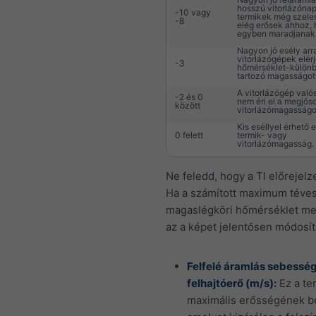
hosszú vitorlázónap
-10 vagy
termikek még szeles
-8
elég erősek ahhoz,
egyben maradjanak
Nagyon jó esély arr
vitorlázógépek elérj
-3
hőmérséklet-külön
tartozó magasságot
A vitorlázógép való
-2 és 0
nem éri el a megjóso
között
vitorlázómagasságo
Kis eséllyel érhető e
0 felett
termik- vagy
vitorlázómagasság.
Ne feledd, hogy a TI előrejelze
Ha a számított maximum téves
magaslégköri hőmérséklet meg
az a képet jelentősen módosít
Felfelé áramlás sebesség
felhajtóerő (m/s):
Ez a te
maximális erősségének b