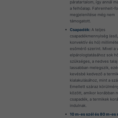
páratartalom, így annál 
a felhőalap. Fahrenheit-f
megjelenítése még nem
támogatott.
Csapadék:
A teljes
csapadékmennyiség (eső
konvektív és hó) millimét
esőmérő szerint. Mivel a 
elpárologtatásához sok h
szükséges, a nedves talaj
lassabban melegszik, ezé
kevésbé kedvező a termi
kialakulásához, mint a szár
Emellett száraz körülmén
között, amikor korábban 
csapadék, a termikek kor
indulnak.
10 m-es szél és 80 m-es s