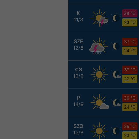
K
38 °C
11/8
23 °C
SZE
37 °C
12/8
24 °C
CS
37 °C
13/8
22 °C
P
36 °C
14/8
24 °C
SZO
36 °C
15/8
23 °C