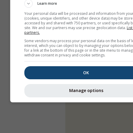
Learn more
Your personal data will be processed and information from you
(cookies, unique identifiers, and other device data) may be store
accessed by and shared with 750 partners, or used specifically b
site. We and our partners may use precise geolocation data.
List
partners.
Some vendors may process your personal data on the basis of l
interest, which you can object to by managing your options belo
for a link at the bottom of this page or in the site menu to manag
withdraw consent in privacy and cookie settings.
OK
Manage options