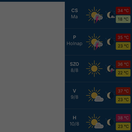
CS
34 °C
Ma
18 °C
P
35 °C
Holnap
23 °C
SZO
36 °C
8/8
22 °C
V
37 °C
9/8
23 °C
H
38 °C
10/8
23 °C