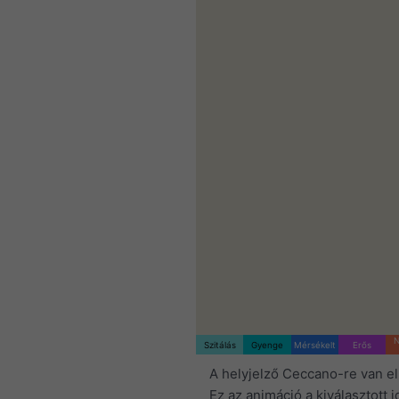
N
Szitálás
Gyenge
Mérsékelt
Erős
A helyjelző Ceccano-re van e
Ez az animáció a kiválasztott 