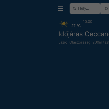
10:00
27 °C
Időjárás Ceccan
Lazio
,
Olaszország
,
200m tszf