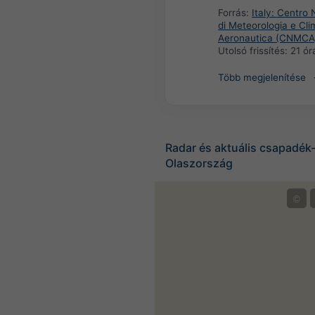
Forrás:
Italy: Centro 
di Meteorologia e Cli
Aeronautica (CNMCA
Utolsó frissítés:
21 ór
Több megjelenítése
Radar és aktuális csapadék-
Olaszország
©