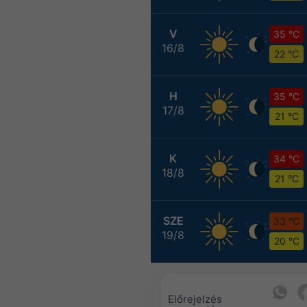
V
35 °C
16/8
22 °C
H
35 °C
17/8
21 °C
K
34 °C
18/8
21 °C
SZE
33 °C
19/8
20 °C
Előrejelzés