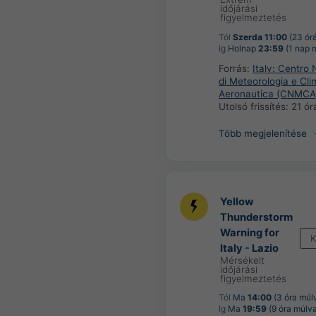
időjárási
figyelmeztetés
Tól
Szerda 11:00
(23 órá
Ig
Holnap
23:59
(1 nap 
Forrás:
Italy: Centro 
di Meteorologia e Cli
Aeronautica (CNMCA
Utolsó frissítés:
21 ór
Több megjelenítése
Yellow
Thunderstorm
Warning for
K
Italy - Lazio
Mérsékelt
időjárási
figyelmeztetés
Tól
Ma
14:00
(3 óra múl
Ig
Ma
19:59
(9 óra múlv