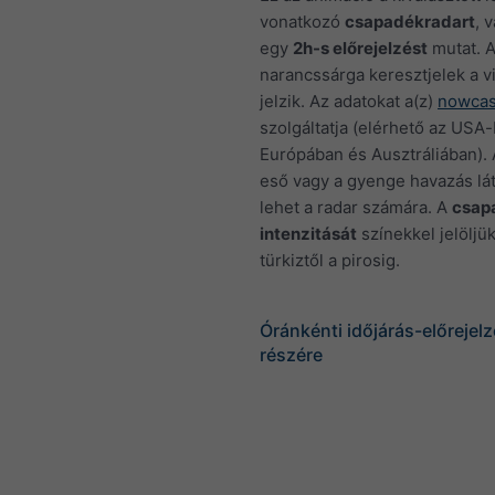
vonatkozó
csapadékradart
, 
egy
2h-s előrejelzést
mutat. 
narancssárga keresztjelek a vi
jelzik. Az adatokat a(z)
nowcas
szolgáltatja (elérhető az USA-
Európában és Ausztráliában). 
eső vagy a gyenge havazás lát
lehet a radar számára. A
csap
intenzitását
színekkel jelöljük
türkiztől a pirosig.
Óránkénti időjárás-előreje
részére