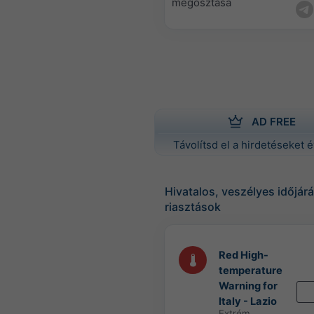
megosztása
AD FREE
Távolítsd el a hirdetéseket é
Hivatalos, veszélyes időjárá
riasztások
Red High-
temperature
Warning for
Italy - Lazio
Extrém