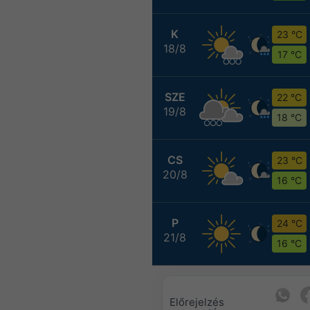
K
23 °C
18/8
17 °C
SZE
22 °C
19/8
18 °C
CS
23 °C
20/8
16 °C
P
24 °C
21/8
16 °C
Előrejelzés