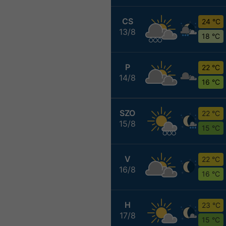
CS
24 °C
13/8
18 °C
P
22 °C
14/8
16 °C
SZO
22 °C
15/8
15 °C
V
22 °C
16/8
16 °C
H
23 °C
17/8
15 °C