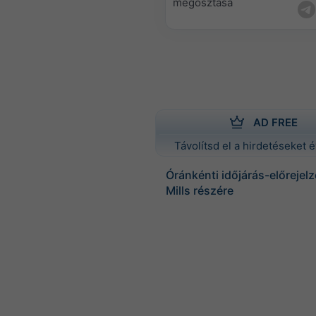
megosztása
AD FREE
Távolítsd el a hirdetéseket é
Óránkénti időjárás-előrejel
Mills részére