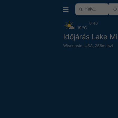
6:40
19 °C
Időjárás Lake Mil
Wisconsin
,
USA
,
256m tszf.