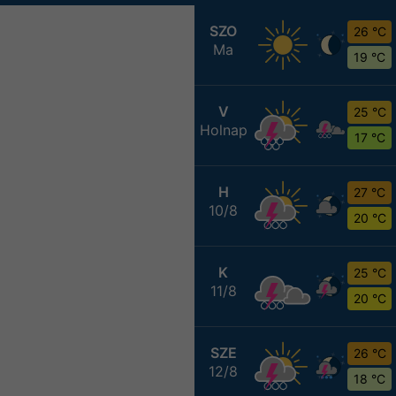
SZO
26 °C
Ma
19 °C
V
25 °C
Holnap
17 °C
H
27 °C
10/8
20 °C
K
25 °C
11/8
20 °C
SZE
26 °C
12/8
18 °C