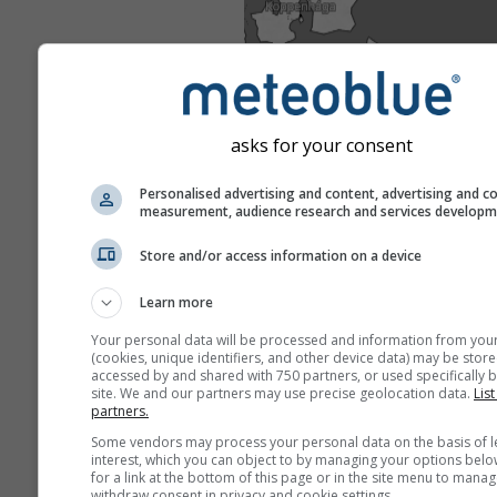
asks for your consent
Personalised advertising and content, advertising and c
measurement, audience research and services develop
Store and/or access information on a device
Learn more
Your personal data will be processed and information from you
(cookies, unique identifiers, and other device data) may be store
accessed by and shared with 750 partners, or used specifically b
site. We and our partners may use precise geolocation data.
List
partners.
Some vendors may process your personal data on the basis of l
interest, which you can object to by managing your options belo
for a link at the bottom of this page or in the site menu to manag
withdraw consent in privacy and cookie settings.