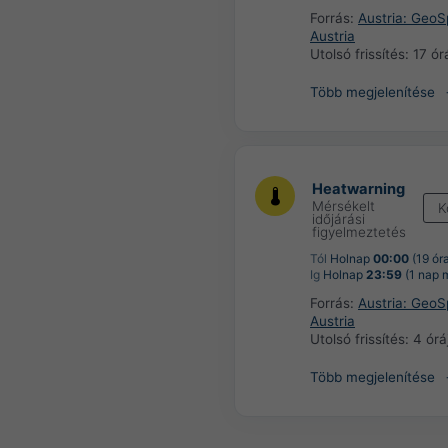
Forrás:
Austria: Geo
Austria
Utolsó frissítés:
17 ór
Több megjelenítése
Heatwarning
Mérsékelt
K
időjárási
figyelmeztetés
Tól
Holnap
00:00
(19 ór
Ig
Holnap
23:59
(1 nap 
Forrás:
Austria: Geo
Austria
Utolsó frissítés:
4 órá
Több megjelenítése