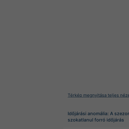
Térkép megnyitása teljes néz
Időjárási anomália: A szez
szokatlanul forró időjárás