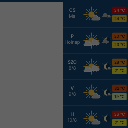
CS
34 °C
Ma
24 °C
P
30 °C
Holnap
23 °C
SZO
28 °C
8/8
21 °C
V
32 °C
9/8
19 °C
H
36 °C
10/8
21 °C