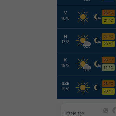
V
28 °C
16/8
21 °C
H
27 °C
17/8
20 °C
K
28 °C
18/8
19 °C
SZE
28 °C
19/8
20 °C
Előrejelzés