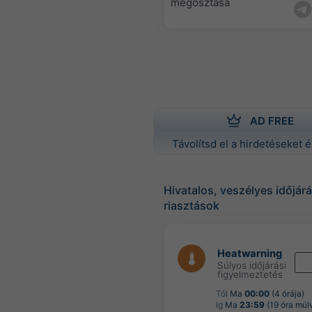
megosztása
AD FREE
Távolítsd el a hirdetéseket é
Hivatalos, veszélyes időjárá
riasztások
Heatwarning
Súlyos időjárási
figyelmeztetés
Tól
Ma
00:00
(4 órája)
Ig
Ma
23:59
(19 óra múl