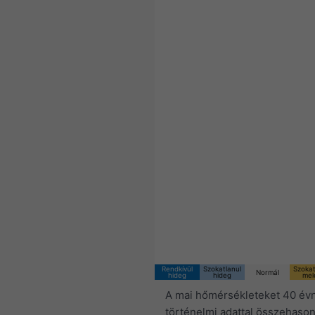
Rendkívül
Szokatlanul
Szokat
Normál
hideg
hideg
mel
A mai hőmérsékleteket 40 évn
történelmi adattal összehason