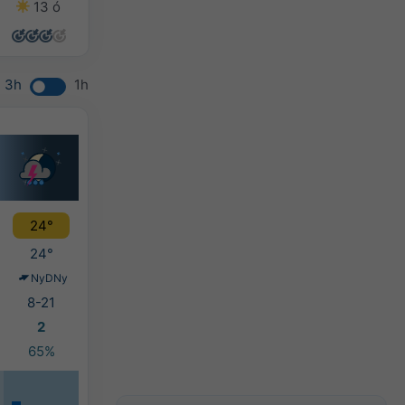
13 ó
14 ó
14 ó
14 ó
3h
1h
24°
24°
NyDNy
8-21
2
65%