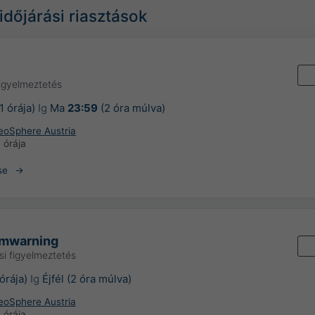
időjárási riasztások
figyelmeztetés
1 órája)
Ig
Ma
23:59
(2 óra múlva)
GeoSphere Austria
1 órája
se
rmwarning
si figyelmeztetés
órája)
Ig
Éjfél (2 óra múlva)
GeoSphere Austria
1 órája