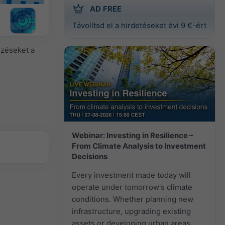
AD FREE
Távolítsd el a hirdetéseket évi 9 €-ért
lzéseket a
Webinar: Investing in Resilience –
From Climate Analysis to Investment
Decisions
Every investment made today will
operate under tomorrow's climate
conditions. Whether planning new
infrastructure, upgrading existing
assets or developing urban areas,