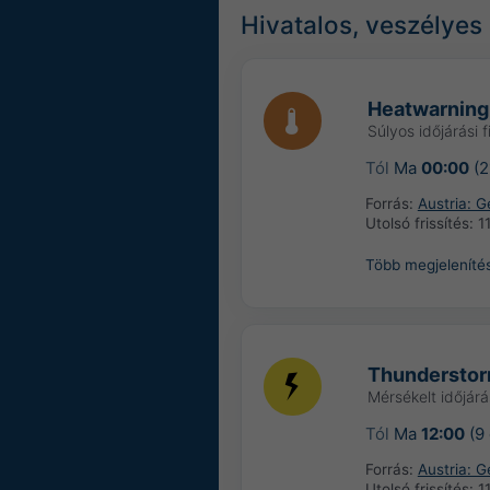
Hivatalos, veszélyes 
Heatwarning
Súlyos időjárási 
Tól
Ma
00:00
(2
Forrás:
Austria: 
Utolsó frissítés:
1
Több megjeleníté
Thundersto
Mérsékelt időjárá
Tól
Ma
12:00
(9 
Forrás:
Austria: 
Utolsó frissítés:
1