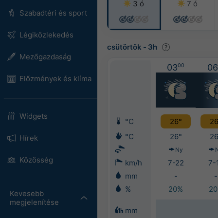
3 ó
7 ó
Szabadtéri és sport
Légiközlekedés
csütörtök
-
3h
Mezőgazdaság
03
00
06
Előzmények és klíma
Widgets
°C
26°
26
°C
26°
26
Hírek
Ny
Közösség
km/h
7-22
7-
mm
-
-
%
20%
2
Kevesebb
megjelenítése
mm