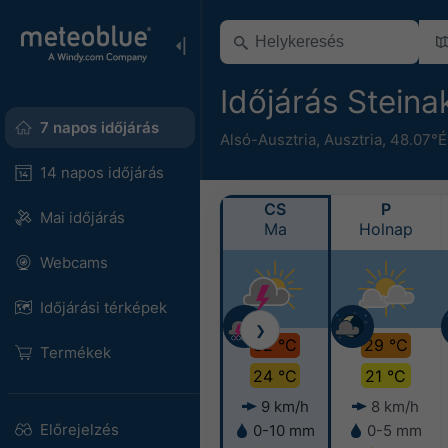
Időjárás Stein
7 napos időjárás
Alsó-Ausztria
,
Ausztria
,
48.07°É
14 napos időjárás
CS
P
Mai időjárás
Ma
Holnap
Webcams
Időjárási térképek
❯
32 °C
29 °C
Termékek
24 °C
21 °C
9 km/h
8 km/h
Előrejelzés
0-10 mm
0-5 mm