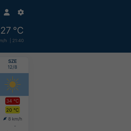
27 °C
m/h
21:40
SZE
CS
P
SZO
12/8
13/8
14/8
15/8
34 °C
33 °C
33 °C
33 °C
20 °C
19 °C
21 °C
22 °C
8 km/h
4 km/h
5 km/h
5 km/h
-
-
-
-