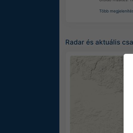
Több megjeleníté
Radar és aktuális cs