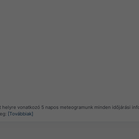
t helyre vonatkozó 5 napos meteogramunk minden időjárási inf
meg:
[Továbbiak]