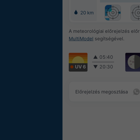
20 km
A meteorológiai előrejelzés elő
MultiModel
segítségével.
▲
05:40
UV 6
▼
20:30
Előrejelzés megosztása