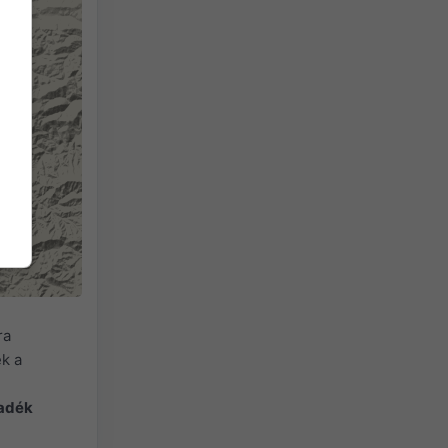
ra
k a
adék