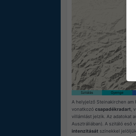
Szitálás
Gyenge
A helyjelző Steinakirchen am F
vonatkozó
csapadékradart
, 
villámlást jelzik. Az adatokat a
Ausztráliában). A szitáló eső 
intenzitását
színekkel jelöljük,