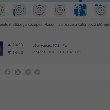
rejelezhetősége közepes. Hasonlítsa össze a különböző előreje
▲
23:23
Légnyomás:
1018 hPa
Időzóna:
CEST (UTC +02:00h)
▼
14:53