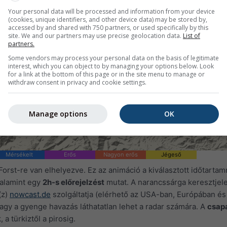
Your personal data will be processed and information from your device
(cookies, unique identifiers, and other device data) may be stored by,
accessed by and shared with 750 partners, or used specifically by this
site. We and our partners may use precise geolocation data.
List of
partners.
Some vendors may process your personal data on the basis of legitimate
interest, which you can object to by managing your options below. Look
for a link at the bottom of this page or in the site menu to manage or
withdraw consent in privacy and cookie settings.
Manage options
OK
Mérsékelt
Erős
Nagyon erős
Jégeső
orst-re van elhelyezve. Ez az animáció a kiválasztott időtartam
valamint egy
2h-s előrejelzést
mutat. A narancssárga keresztjele
(z)
nowcast.de
szolgáltatja (elérhető az USA-ban, Európában és
vagy a gyenge havazás láthatatlan lehet a radar számára. A
csap
 a türkiztől a pirosig.