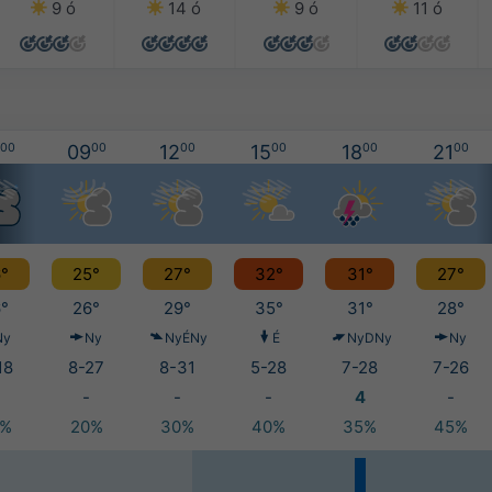
9 ó
14 ó
9 ó
11 ó
00
09
00
12
00
15
00
18
00
21
00
°
25°
27°
32°
31°
27°
°
26°
29°
35°
31°
28°
Ny
Ny
NyÉNy
É
NyDNy
Ny
18
8-27
8-31
5-28
7-28
7-26
-
-
-
4
-
0%
20%
30%
40%
35%
45%