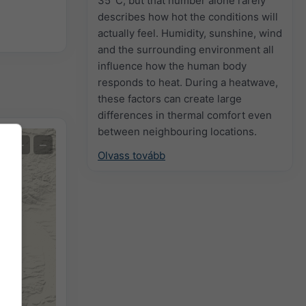
35°C, but that number alone rarely
describes how hot the conditions will
actually feel. Humidity, sunshine, wind
and the surrounding environment all
influence how the human body
responds to heat. During a heatwave,
these factors can create large
differences in thermal comfort even
between neighbouring locations.
+
−
Olvass tovább