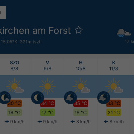
akirchen am Forst
17 k
 15.05°K,
321m tszf.
SZO
V
H
K
8/8
9/8
10/8
11/8
30 °C
34 °C
35 °C
33 °C
19 °C
17 °C
19 °C
21 °C
9 km/h
9 km/h
8 km/h
8 km/h
-
-
-
-