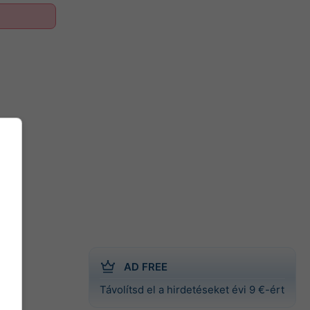
AD FREE
Távolítsd el a hirdetéseket évi 9 €-ért