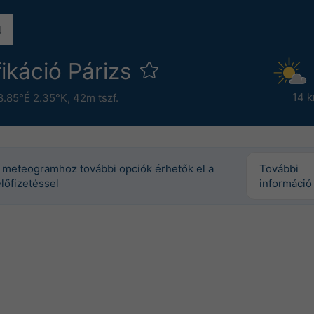
fikáció Párizs
14 
8.85°É 2.35°K,
42m tszf.
 meteogramhoz további opciók érhetők el a
További
lőfizetéssel
információ