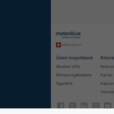
Üzleti megoldások
Rólun
Weather APIs
Refere
Klímaszolgáltatások
Karrier
Ágazatok
Kapcso
Visszaj