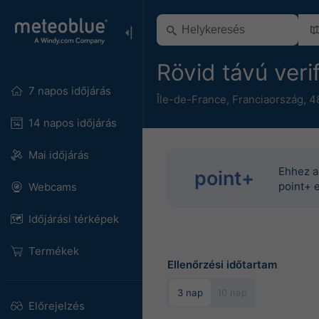
Rövid távú veri
7 napos időjárás
Île-de-France
,
Franciaország
,
4
14 napos időjárás
Mai időjárás
Ehhez a
point+
point+ e
Webcams
Időjárási térképek
Termékek
Ellenőrzési időtartam
3 nap
10 nap
Előrejelzés