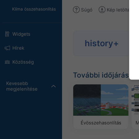
Klíma összehasonlítás
Súgó
Kép letöltése
Widgets
Elem
history+
időj
Hírek
Közösség
További időjárási a
Kevesebb
megjelenítése
Évösszehasonlítás
M