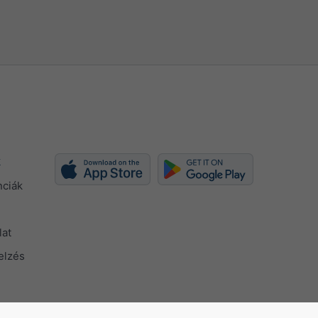
k
nciák
lat
elzés