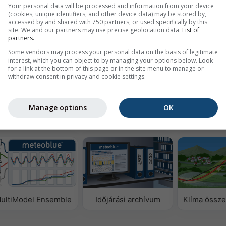
Your personal data will be processed and information from your device
(cookies, unique identifiers, and other device data) may be stored by,
accessed by and shared with 750 partners, or used specifically by this
site. We and our partners may use precise geolocation data.
List of
partners.
Some vendors may process your personal data on the basis of legitimate
interest, which you can object to by managing your options below. Look
ezze a 1940 óta rendelkezésre álló történeti
Try it for
for a link at the bottom of this page or in the site menu to manage or
árási adatokat
Basel
withdraw consent in privacy and cookie settings.
Manage options
OK
datok
ultiModel Ensemble
Időjárási archívum
Klíma össze