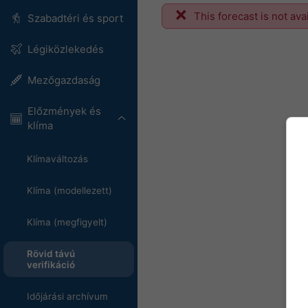
This forecast is not ava
Szabadtéri és sport
Légiközlekedés
Mezőgazdaság
Előzmények és
klíma
Klímaváltozás
Klíma (modellezett)
Klíma (megfigyelt)
Rövid távú
verifikáció
Időjárási archívum