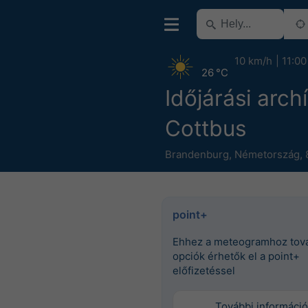
10 km/h
11:00
26 °C
Időjárási arc
Cottbus
Brandenburg
,
Németország
,
point+
Ehhez a meteogramhoz tov
opciók érhetők el a point+
előfizetéssel
További információ