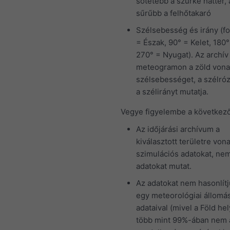
sötétebb a szürke háttér, 
sűrűbb a felhőtakaró
Szélsebesség és irány (fo
= Észak, 90° = Kelet, 180°
270° = Nyugat). Az archív
meteogramon a zöld vona
szélsebességet, a szélró
a szélirányt mutatja.
Vegye figyelembe a következő
Az időjárási archívum a
kiválasztott területre vo
szimulációs adatokat, ne
adatokat mutat.
Az adatokat nem hasonlít
egy meteorológiai állomá
adataival (mivel a Föld he
több mint 99%-ában nem 