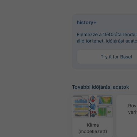
history+
Elemezze a 1940 óta rende
álló történeti időjárási adat
Try it for Basel
További időjárási adatok
Röv
veri
Klíma
(modellezett)