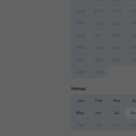
2006
2005
2004
20
2002
2001
2000
19
1998
1997
1996
19
1994
1993
1992
19
1990
1989
1988
19
1986
1985
Hónap
Jan
Feb
Mar
A
May
Jun
Jul
Au
Sep
Oct
Nov
De