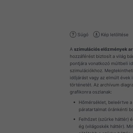
Súgó
Kép letöltése
A
szimulációs előzmények a
hozzáférést biztosít a világ b
pontjára vonatkozó múltbeli id
szimulációkhoz. Megtekintheti
időjárást vagy az elmúlt évek 
történetét. Az archívum diagr
grafikonra oszlanak:
Hőmérséklet, beleértve a 
páratartalmat óránkénti 
Felhőzet (szürke háttér) é
ég (világoskék háttér). Mi