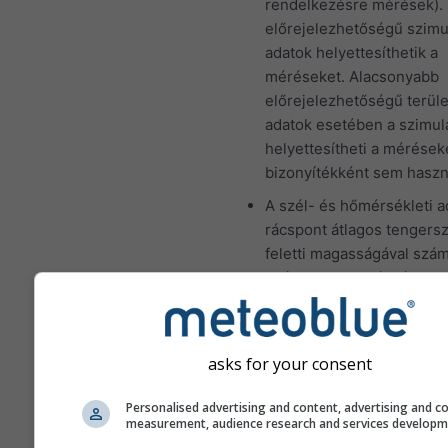
rendelkezésre mérések).
előrejelezhetőségű szimu
adatok helyettesíthetik a
méréseket. Alacsonyabb
előrejelezhetőségű terül
adatok esetében a szimul
helyettesítheti a mérések
bizonyítékként sem haszn
A szél- és hőmérsékleti a
rácspont átlagos tengersz
feletti magasságával szám
Ezért a hegyvidéki és a p
területek hőmérséklete n
eltérhet a pontosan kivála
hely adataitól. A rácspont
asks for your consent
tengerszint feletti magas
koordináták mellett találja
Personalised advertising and content, advertising and c
measurement, audience research and services develop
A "15 napos" diagram órá