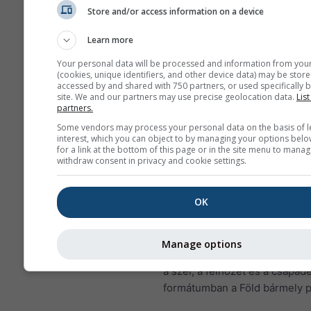
adatokat mutat. Egy hóna
Store and/or access information on a device
napi összesített minimum
maximum és átlag értéke
Learn more
jelennek meg. 6 hónapnál
Your personal data will be processed and information from you
hosszabb időszak esetén 
(cookies, unique identifiers, and other device data) may be store
accessed by and shared with 750 partners, or used specifically b
aggregációk láthatók.
site. We and our partners may use precise geolocation data.
List
partners.
Nyers adatokat is kínálun
értékesítésre. További
Some vendors may process your personal data on the basis of l
interest, which you can object to by managing your options belo
információért lépjen kapc
for a link at the bottom of this page or in the site menu to manag
velünk (
support@meteob
withdraw consent in privacy and cookie settings.
A Cottbus helyére vonatkozó,
OK
rendelkezésre álló órás felbo
történeti időjárási adatok
hist
szolgáltatással vásárolhatók m
Manage options
le olyan változókat, mint a hő
a szél, a felhőzet és a csapa
formátumban a Föld bármely p