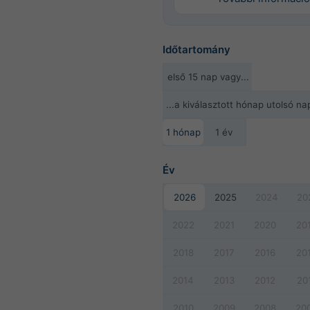
Időtartomány
első 15 nap vagy...
...a kiválasztott hónap utolsó nap
1 hónap
1 év
Év
2026
2025
2024
20
2022
2021
2020
20
2018
2017
2016
20
2014
2013
2012
20
2010
2009
2008
20