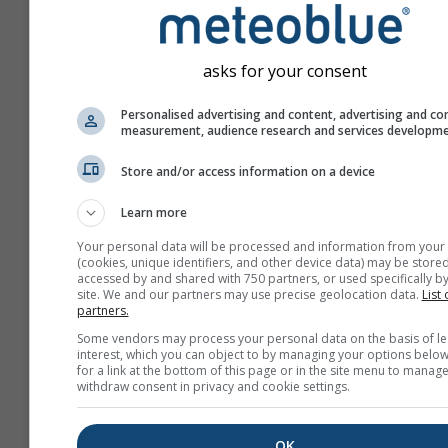
asks for your consent
Personalised advertising and content, advertising and co
measurement, audience research and services developm
Store and/or access information on a device
Learn more
Your personal data will be processed and information from your
(cookies, unique identifiers, and other device data) may be stored
accessed by and shared with 750 partners, or used specifically by
site. We and our partners may use precise geolocation data.
List 
partners.
Új meteoTV létrehozása
Some vendors may process your personal data on the basis of le
interest, which you can object to by managing your options below
További információ
for a link at the bottom of this page or in the site menu to manage
withdraw consent in privacy and cookie settings.
OK