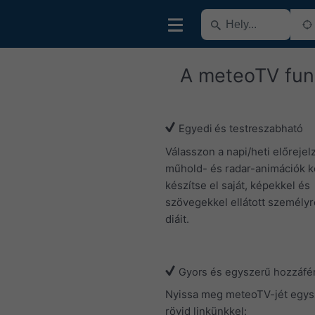
A meteoTV fun
Egyedi és testreszabható
Válasszon a napi/heti előrejel
műhold- és radar-animációk kö
készítse el saját, képekkel és
szövegekkel ellátott személyr
diáit.
Gyors és egyszerű hozzáfé
Nyissa meg meteoTV-jét egy
rövid linkünkkel: