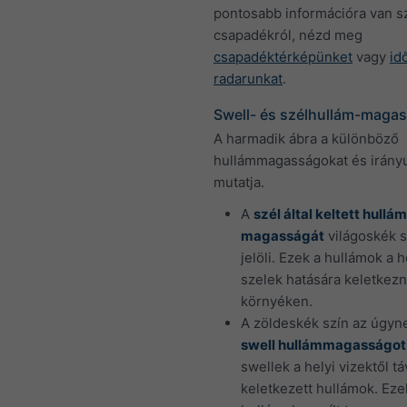
pontosabb információra van 
csapadékról, nézd meg
csapadéktérképünket
vagy
id
radarunkat
.
Swell- és szélhullám-maga
A harmadik ábra a különböző
hullámmagasságokat és irány
mutatja.
A
szél által keltett hullá
magasságát
világoskék s
jelöli. Ezek a hullámok a h
szelek hatására keletkezn
környéken.
A zöldeskék szín az úgyn
swell hullámmagasságot
swellek a helyi vizektől tá
keletkezett hullámok. Eze