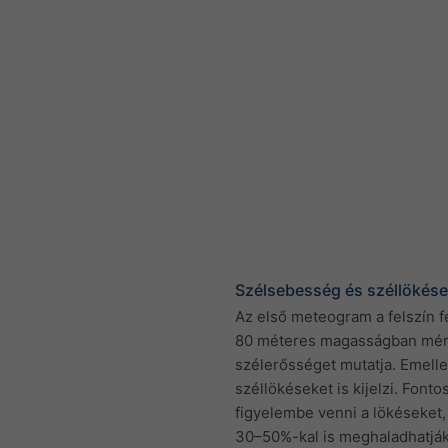
Szélsebesség és széllökés
Az első meteogram a felszín fe
80 méteres magasságban mért
szélerősséget mutatja. Emelle
széllökéseket is kijelzi. Fonto
figyelembe venni a lökéseket,
30–50%-kal is meghaladhatják