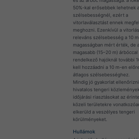
és az árbóc magassága: a lök
50%-kal erősebbek lehetnek a
szélsebességnél, ezért a
vitorlaválasztást ennek megfel
meghozni. Ezenkívül a vitorlá
releváns szélsebesség a 10 m
magasságban mért érték, de 
magasabb (15–20 m) árbóccal
rendelkező hajóknál további 
kell hozzáadni a 10 m-en előre
átlagos szélsebességhez.
Mindig jó gyakorlat ellenőrizni
hivatalos tengeri közleménye
időjárási riasztásokat az érinte
közeli területekre vonatkozóa
elkerüld a veszélyes tengeri
körülményeket.
Hullámok