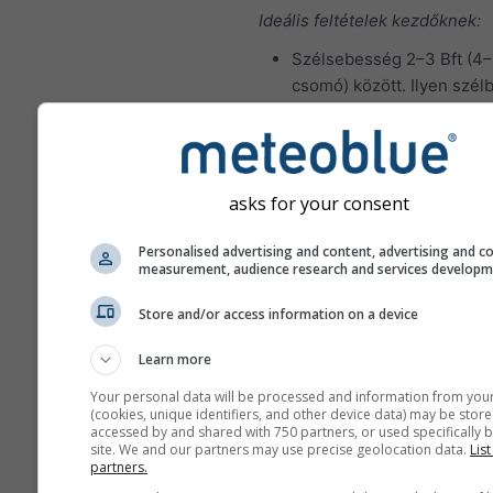
Ideális feltételek kezdőknek:
Szélsebesség 2–3 Bft (4–
csomó) között. Ilyen szél
manőverek könnyen
végrehajthatók, és a hibá
megbocsáthatók.
Jelentős hullámmagasság
asks for your consent
Ideális vitorlázási feltételek t
Personalised advertising and content, advertising and c
hajósoknak:
measurement, audience research and services develop
Szélsebesség 4–5 Bft (10
Store and/or access information on a device
csomó) között. Ilyen szél
manőverek több erőt és j
Learn more
koordinációt igényelnek a
Your personal data will be processed and information from you
sérülések és károk elker
(cookies, unique identifiers, and other device data) may be store
érdekében.
accessed by and shared with 750 partners, or used specifically b
site. We and our partners may use precise geolocation data.
List
Jelentős hullámmagasság
partners.
méter között; bizonyos