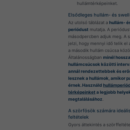
hullámtérképeinket.
Elsődleges hullám- és swel
Az utolsó táblázat a
hullám- é
periódust
mutatja. A periódus
másodpercben adjuk meg. A s
jelzi, hogy mennyi idő telik el
a második hullám csúcsa közöt
Általánosságban
minél hossz
hullámcsúcsok közötti interv
annál rendezettebbek és er
lesznek a hullámok, amikor p
érnek. Használd
hullámperió
térképeinket
a legjobb helye
megtalálásához
.
A szörfösök számára ideális
feltételek
Gyors áttekintés a szörffeltét