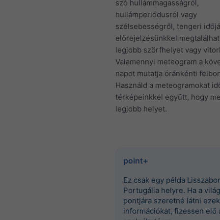
szó hullámmagasságról,
hullámperiódusról vagy
szélsebességről, tengeri időj
előrejelzésünkkel megtalálhat
legjobb szörfhelyet vagy vitor
Valamennyi meteogram a köve
napot mutatja óránkénti felbon
Használd a meteogramokat idő
térképeinkkel együtt, hogy me
legjobb helyet.
point+
Ez csak egy példa Lisszabo
Portugália helyre. Ha a vilá
pontjára szeretné látni ezek
információkat, fizessen elő 