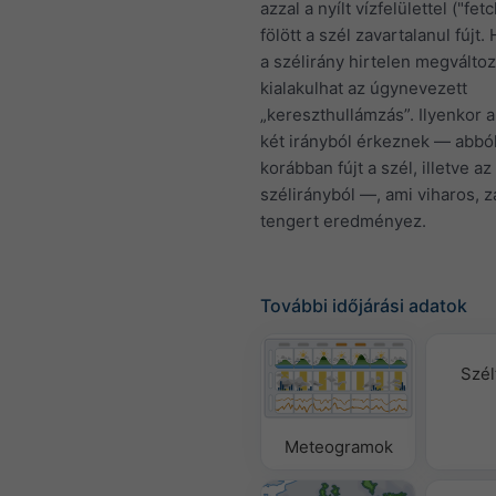
azzal a nyílt vízfelülettel ("fet
fölött a szél zavartalanul fújt
a szélirány hirtelen megváltoz
kialakulhat az úgynevezett
„kereszthullámzás”. Ilyenkor 
két irányból érkeznek — abbó
korábban fújt a szél, illetve az
szélirányból —, ami viharos, 
tengert eredményez.
További időjárási adatok
Szél
Meteogramok