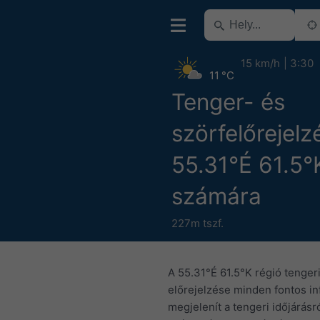
15 km/h
3:30
11 °C
Tenger- és
szörfelőrejelz
55.31°É 61.5°
számára
227m tszf.
A 55.31°É 61.5°K régió tengeri
előrejelzése minden fontos in
megjelenít a tengeri időjárásr