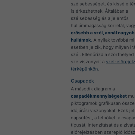
szélsebességet, és kissé elté
is érkezhetnek. Általában a
szélsebesség és a jelentős
hullámmagasság korrelál, vag
erősebb a szél, annál nagyo
hullámok.
A nyilak továbbá m
esetben jelzik, hogy milyen irá
szél. Ellenőrizd a szörfhelyed
szélviszonyait a
szél-előrejel
térképünkön
.
Csapadék
A második diagram a
csapadékmennyiségeket
mut
piktogramok grafikusan össze
időjárási viszonyokat. Ezek jel
napsütést, a felhőket, a csap
típusát, intenzitását és a zivat
előrejelzésben szereplő idősz