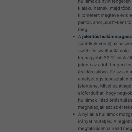
hullámok a nyílt tengeren 
kialakulhatnak, majd több
kilométert megtéve érik e
partot, ahol „surf”-ként t
meg.
A
jelentős hullámmagas
(sötétkék vonal) az össze
(szél- és swellhullámok)
legnagyobb 33 %-ának át
jelenti az adott tengeri te
és időszakban. Ez az a m
amelyet egy tapasztalt me
jelentene. Mivel ez átlagé
előfordulhat, hogy nagyo
hullámok (lásd óriáshullá
meghaladják ezt az értéke
A nyilak a hullámok mozg
irányát mutatják. A legjob
megtalálásához nézd me