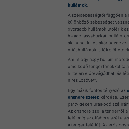
hullámok
.
A szélsebességtől függően a 
különböző sebességet vesznek
gyorsabb hullámok utolérik az
haladó lassabbakat, hullám-ö
alakulhat ki, és akár úgynevez
óriáshullámok is létrejöhetnek
Amint egy nagy hullám mere
emelkedő tengerfenékkel talál
hirtelen előrevágódhat, és lé
híres „csövet”.
Egy másik fontos tényező az
o
onshore szelek
kérdése. Ezek
partvidéken uralkodó szélirányt
Az onshore szél a tengerről a
felé, míg az offshore szél a sz
a tenger felé fúj. Az erős ons