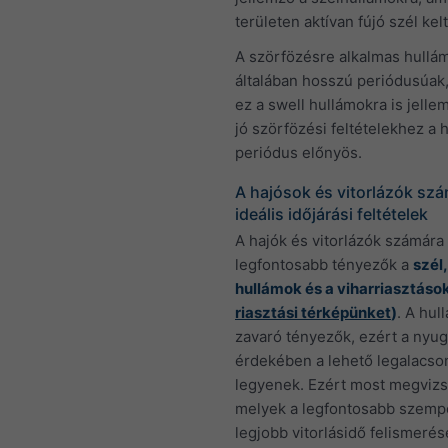
területen aktívan fújó szél kelt
A szörfözésre alkalmas hullá
általában hosszú periódusúak
ez a swell hullámokra is jelle
jó szörfözési feltételekhez a
periódus előnyös.
A hajósok és vitorlázók sz
ideális időjárási feltételek
A hajók és vitorlázók számára
legfontosabb tényezők a
szél,
hullámok és a viharriasztások
riasztási térképünket
)
. A hul
zavaró tényezők, ezért a nyu
érdekében a lehető legalacs
legyenek. Ezért most megvizs
melyek a legfontosabb szemp
legjobb vitorlásidő felismeré