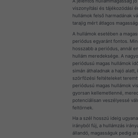
A jelentős hullámmagasság jó
viszonyítási és tájékozódási é
hullámok felső harmadának vá
tarajig mért átlagos magasságá
A hullámok esetében a magas
periódus egyaránt fontos. Min
hosszabb a periódus, annál e
hullám meredeksége. A nagy
periódusú magas hullámok id
simán áthaladnak a hajó alatt, 
szörfözési feltételeket teremt
periódusú magas hullámok vi
gyorsan kellemetlenné, mere
potenciálisan veszélyessé vál
feltörnek.
Ha a szél hosszú ideig ugyana
irányból fúj, a hullámzás irány
állandó, magasságuk pedig ar