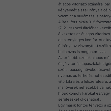
átlagos vitorlázó számára, bár
kényelmét a szél iránya a cél
valamint a hullámzás is befoly
A Beaufort-skála 3–5 fokozata
(7–21 cs) szél általában kezel
élvezetes az átlagos vitorlázó
de a tényleges komfortot a kí
útirányhoz viszonyított szélir
hullámzás is meghatározza.
Az erősebb szelek alapos mér
és jó vitorlás tapasztalatot ig
szélsebesség növekedésével
nyomás és terhelés nehezedi
vitorlákra és a felszerelésre: a
manőverek nehezebbé válnak,
hibák komoly károkat és/vagy
sérüléseket okozhatnak.
Egy másik fontos tényező a s