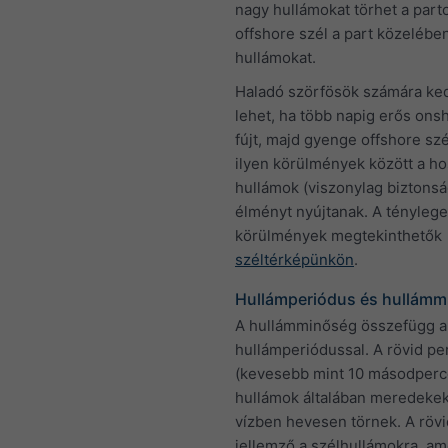
nagy hullámokat törhet a part
offshore szél a part közelében
hullámokat.
Haladó szörfösök számára ke
lehet, ha több napig erős ons
fújt, majd gyenge offshore szél 
ilyen körülmények között a ho
hullámok (viszonylag biztons
élményt nyújtanak. A tényleg
körülmények megtekinthetők
széltérképünkön
.
Hullámperiódus és hullámm
A hullámminőség összefügg a
hullámperiódussal. A rövid pe
(kevesebb mint 10 másodperc
hullámok általában meredekek
vízben hevesen törnek. A röv
jellemző a szélhullámokra, am