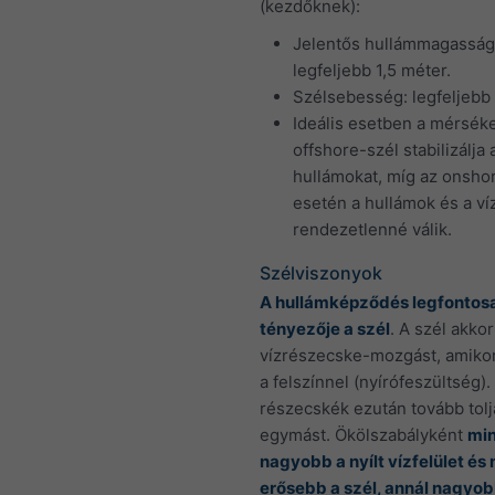
(kezdőknek):
Jelentős hullámmagasság
legfeljebb 1,5 méter.
Szélsebesség: legfeljebb
Ideális esetben a mérséke
offshore-szél stabilizálja 
hullámokat, míg az onsho
esetén a hullámok és a ví
rendezetlenné válik.
Szélviszonyok
A hullámképződés legfontos
tényezője a szél
. A szél akkor
vízrészecske-mozgást, amikor
a felszínnel (nyírófeszültség).
részecskék ezután tovább tolj
egymást. Ökölszabályként
min
nagyobb a nyílt vízfelület és 
erősebb a szél, annál nagyo