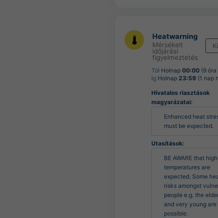
Heatwarning
Mérsékelt
K
időjárási
figyelmeztetés
Tól
Holnap
00:00
(9 óra
Ig
Holnap
23:59
(1 nap 
Hivatalos riasztások
magyarázatai:
Enhanced heat stres
must be expected.
Utasítások:
BE AWARE that high 
temperatures are 
expected. Some heal
risks amongst vulne
people e.g. the elder
and very young are 
possible.