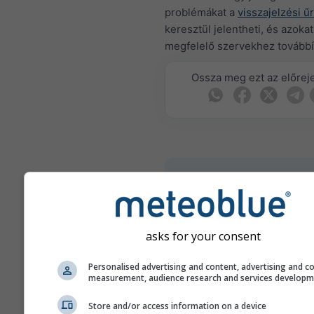
problémákat a
visszajelzési ű
keresztül jelentheti, és azokat
megfelelő szervekhez továbbí
Ossza meg ezt az előreje
meteoMail - Warnin
a(z) Nezsider szám
Kapjon időjárási figyelmeztet
mailben ingyen.
asks for your consent
A meteoMail ingyenes, és bár
lemondható.
Personalised advertising and content, advertising and c
measurement, audience research and services develop
Store and/or access information on a device