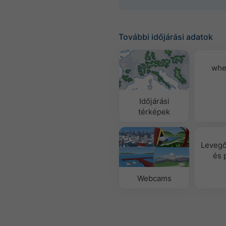
További időjárási adatok
whe
Időjárási
térképek
Leveg
és 
Webcams