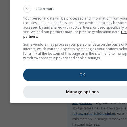
Learn more
Your personal data will be processed and information from you
Iratkozz fel a hírlevélre
(cookies, unique identifiers, and other device data) may be store
accessed by and shared with 750 partners, or used specifically b
site. We and our partners may use precise geolocation data.
List
partners.
Some vendors may process your personal data on the basis of l
interest, which you can object to by managing your options belo
for a link at the bottom of this page or in the site menu to manag
withdraw consent in privacy and cookie settings.
OK
Manage options
Az e-mail-címét nem adjuk át har
feleknek, ahogyan azt
adatvédelm
irányelveink
is rögzítik. A meteobl
szolgáltatásainak használatával e
felhasználási feltételeinket
. Az e-
más meteoblue szolgáltatásokhoz 
használható lesz.