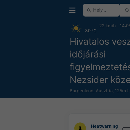
22 km/h
14:0
30 °C
Hivatalos ves
időjárási
figyelmezteté
Nezsider köz
Burgenland
,
Ausztria
,
125m ts
Heatwarning