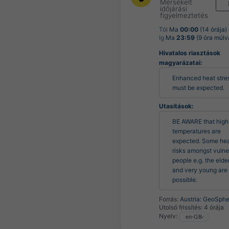
Mérsékelt
időjárási
figyelmeztetés
Tól
Ma
00:00
(14 órája)
Ig
Ma
23:59
(9 óra múlv
Hivatalos riasztások
magyarázatai:
Enhanced heat stres
must be expected.
Utasítások:
BE AWARE that high 
temperatures are 
expected. Some heal
risks amongst vulne
people e.g. the elder
and very young are 
possible.
Forrás:
Austria: GeoSphe
Utolsó frissítés:
4 órája
Nyelv: