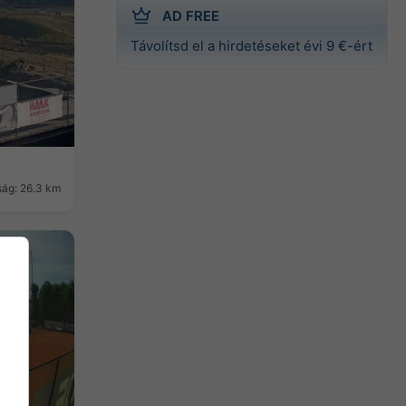
AD FREE
Távolítsd el a hirdetéseket évi 9 €-ért
ság: 26.3 km