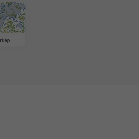
érkép