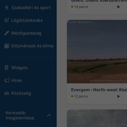
Ghent: UGent Volkssterre
14 perce
Szabadtéri és sport
Légiközlekedés
Mezőgazdaság
Előzmények és klíma
Widgets
Hírek
Evergem › North-west: Klu
Közösség
12 perce
Kevesebb
megjelenítése