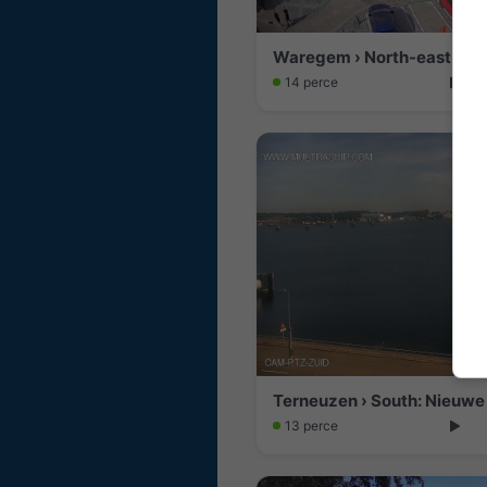
14 perce
Terneuzen › South: Nieuwe
13 perce