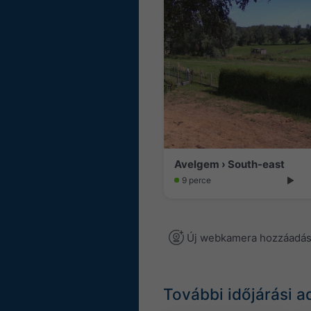
Avelgem › South-east
9 perce
Új webkamera hozzáadá
További időjárási a