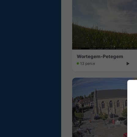
Wortegem-Petegem
13 perce