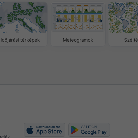
Időjárási térképek
Meteogramok
Szélt
k
nciák