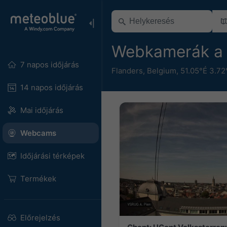
Webkamerák a 
7 napos időjárás
Flanders
,
Belgium
,
51.05°É 3.72
14 napos időjárás
Mai időjárás
Webcams
Időjárási térképek
Termékek
Előrejelzés