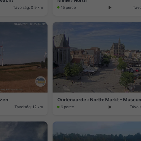
nwacht
Melle › North
Távolság: 0.9 km
15 perce
Távo
izen
Távolság: 12 km
6 perce
Távol