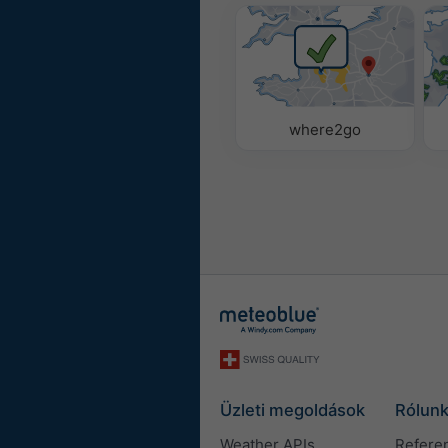
where2go
Üzleti megoldások
Rólun
Weather APIs
Refere