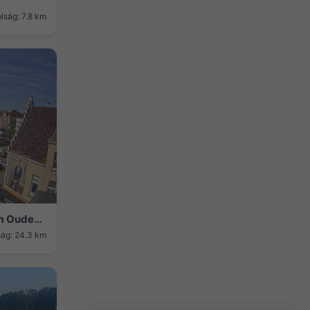
lság: 7.8 km
Oudenaarde › North: Markt - Museum Oudenaarde and the Flemish Ardennes
ság: 24.3 km