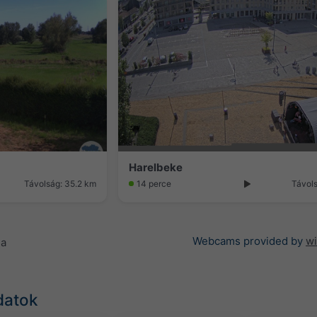
Harelbeke
Távolság: 35.2 km
14 perce
Távol
Webcams provided by
w
sa
datok