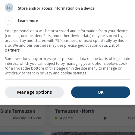
Store and/or access information on a device
Waregem › North-east: Sint-Amandus-en-Blasiuskerk
Waregem › West
Learn more
Távolság: 27 km
12 perce
Távol
Your personal data will be processed and information from your device
(cookies, unique identifiers, and other device data) may be stored by,
accessed by and shared with 750 partners, or used specifically by this
site. We and our partners may use precise geolocation data.
List of
partners.
Some vendors may process your personal data on the basis of legitimate
interest, which you can object to by managing your options below. Look
for a link at the bottom of this page or in the site menu to manage or
withdraw consent in privacy and cookie settings.
Manage options
OK
 Sluis Terneuzen
Terneuzen › North
Távolság: 31.5 km
14 perce
Távo