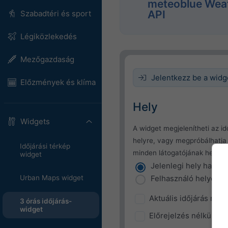
meteoblue Wea
API
Szabadtéri és sport
Légiközlekedés
Mezőgazdaság
Jelentkezz be a wid
Előzmények és klíma
Hely
Widgets
A widget megjelenítheti az idő
helyre, vagy megpróbálhatj
Időjárási térkép
minden látogatójának helyét.
widget
Jelenlegi hely haszná
Felhasználó helyéne
Urban Maps widget
Aktuális időjárás nélk
3 órás időjárás-
widget
Előrejelzés nélkül