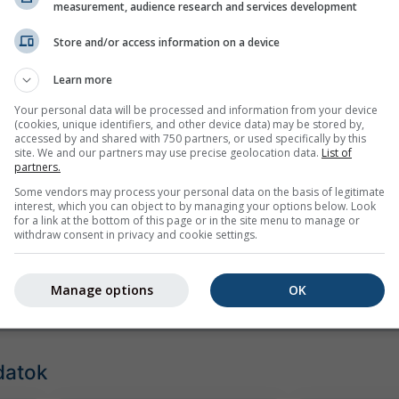
measurement, audience research and services development
Store and/or access information on a device
Learn more
Your personal data will be processed and information from your device
(cookies, unique identifiers, and other device data) may be stored by,
accessed by and shared with 750 partners, or used specifically by this
site. We and our partners may use precise geolocation data.
List of
partners.
Some vendors may process your personal data on the basis of legitimate
mph
kn
interest, which you can object to by managing your options below. Look
for a link at the bottom of this page or in the site menu to manage or
withdraw consent in privacy and cookie settings.
Manage options
OK
datok