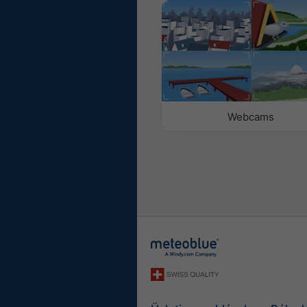
Háttérképpel
Háttérszínnel
Nincs háttér: Sötét s
Nincs háttér: Világos
Webcams