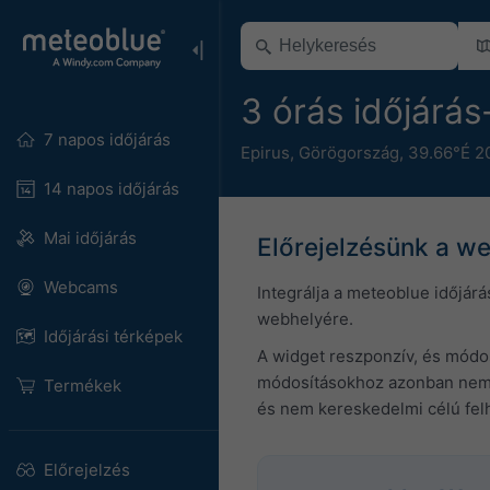
3 órás időjárá
7 napos időjárás
Epirus
,
Görögország
,
39.66°É 2
14 napos időjárás
Mai időjárás
Előrejelzésünk a w
Webcams
Integrálja a meteoblue időjárá
webhelyére.
Időjárási térképek
A widget reszponzív, és módosí
módosításokhoz azonban nem ny
Termékek
és nem kereskedelmi célú felh
Előrejelzés