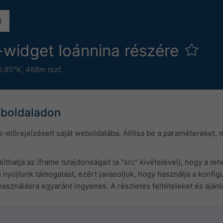
s-widget Ioánnina részére
0.85°K,
468m tszf.
eboldaladon
s-előrejelzéseit saját weboldalába. Állítsa be a paramétereket,
thatja az iframe tulajdonságait (a "src" kivételével), hogy a l
újtunk támogatást, ezért javasoljuk, hogy használja a konfigu
asználásra egyaránt ingyenes. A részletes feltételeket és aján