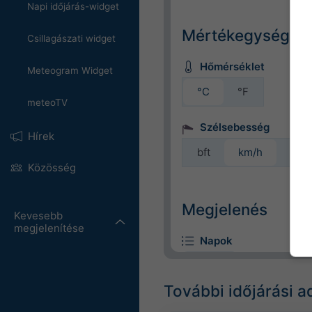
Napi időjárás-widget
Mértékegységek
Csillagászati widget
Hőmérséklet
Meteogram Widget
°C
°F
meteoTV
Szélsebesség
Hírek
bft
km/h
m/s
Közösség
Megjelenés
Kevesebb
megjelenítése
Napok
További időjárási a
Háttér