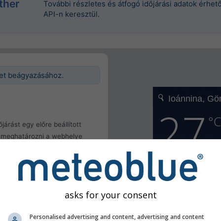
ther
További részletes és átfogó időjárási adatok érhe
API-n keresztül.
get beágyazásához.
járást egy előre beállított
a meghatározni a webhelye
lata
k meghatározása
ül
asks for your consent
Personalised advertising and content, advertising and content