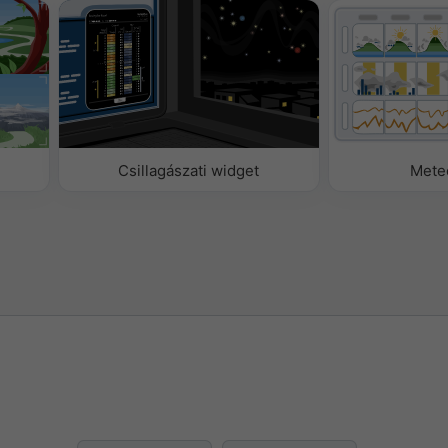
zöveg
 szöveg
Csillagászati widget
Mete