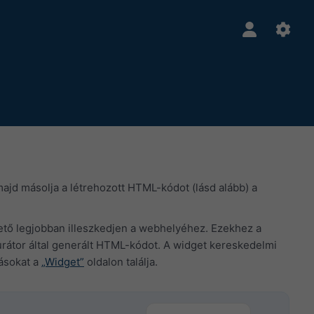
 majd másolja a létrehozott HTML-kódot (lásd alább) a
ehető legjobban illeszkedjen a webhelyéhez. Ezekhez a
rátor által generált HTML-kódot. A widget kereskedelmi
lásokat a
„Widget”
oldalon találja.