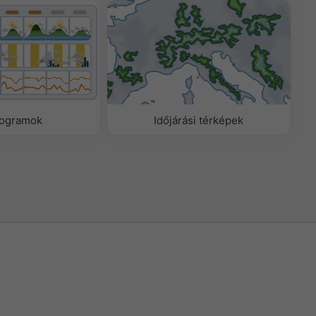
ogramok
Időjárási térképek