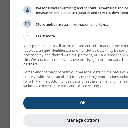
Personalised advertising and content, advertising and c
measurement, audience research and services develop
Megjelenés
Store and/or access information on a device
Napok
Learn more
Your personal data will be processed and information from you
(cookies, unique identifiers, and other device data) may be store
Háttér
accessed by and shared with 750 partners, or used specifically b
Háttérképpel
site. We and our partners may use precise geolocation data.
List
partners.
Háttérszínnel
Some vendors may process your personal data on the basis of l
Nincs háttér: Sötét s
interest, which you can object to by managing your options belo
Nincs háttér: Világos
for a link at the bottom of this page or in the site menu to manag
withdraw consent in privacy and cookie settings.
OK
További időjárási adatok
Manage options