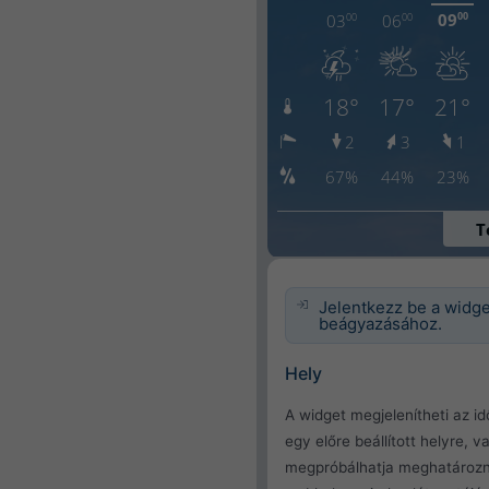
Jelentkezz be a widg
beágyazásához.
Hely
A widget megjelenítheti az id
egy előre beállított helyre, v
megpróbálhatja meghatározn