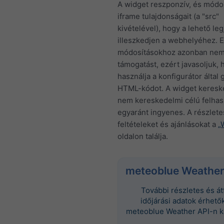
A widget reszponzív, és módos
iframe tulajdonságait (a "src"
kivételével), hogy a lehető le
illeszkedjen a webhelyéhez. 
módosításokhoz azonban nem
támogatást, ezért javasoljuk, 
használja a konfigurátor által 
HTML-kódot. A widget keresk
nem kereskedelmi célú felhas
egyaránt ingyenes. A részlete
feltételeket és ajánlásokat a
„
oldalon találja.
meteoblue Weather
További részletes és á
időjárási adatok érhetők
meteoblue Weather API-n k