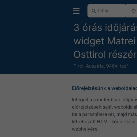
3 órás időjárá
widget Matrei 
Osttirol részé
Tirol
,
Ausztria
,
946m tszf.
Előrejelzésünk a weboldala
Integrálja a meteoblue időjárá
előrejelzéseit saját weboldaláb
be a paramétereket, majd más
létrehozott HTML-kódot (lásd 
webhelyére.