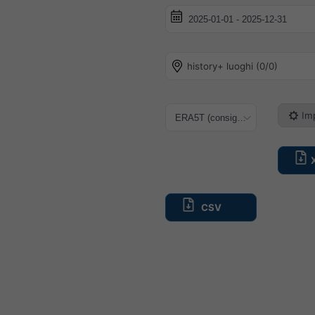
history+ luoghi (0/0)
Im