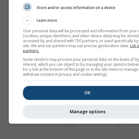
Store and/or access information on a device
Mostra aiuto
Learn more
Your personal data will be processed and information from your 
Ulteriori dati meteo
(cookies, unique identifiers, and other device data) may be stored
accessed by and shared with 750 partners, or used specifically by 
site. We and our partners may use precise geolocation data.
List 
partners.
Con
Some vendors may process your personal data on the basis of le
an
interest, which you can object to by managing your options below
for a link at the bottom of this page or in the site menu to manage
Archivio meteo
withdraw consent in privacy and cookie settings.
OK
Rosa d
Manage options
Clima -
Confronto