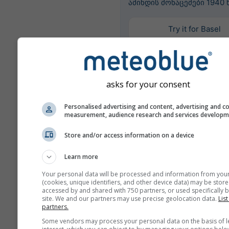
ამინდის მონაცემები 1940
Try it for Basel
მეტი ამინდის მონაცემი
asks for your consent
Personalised advertising and content, advertising and c
Mult
measurement, audience research and services develop
Ens
Store and/or access information on a device
წლების
შედარება
Learn more
Your personal data will be processed and information from you
(cookies, unique identifiers, and other device data) may be store
კლი
accessed by and shared with 750 partners, or used specifically b
site. We and our partners may use precise geolocation data.
List
შედ
partners.
Some vendors may process your personal data on the basis of l
ამინდის არქივი