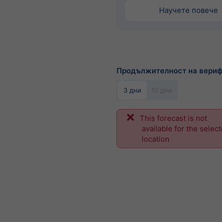
Научете повече
Продължителност на вери
3 дни
10 дни
This forecast is not
available for the selec
location