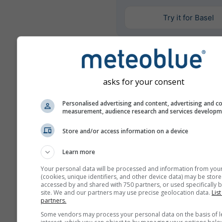
Try it for Basel
Повече метеорологични д
asks for your consent
Анс
Personalised advertising and content, advertising and c
Mult
measurement, audience research and services develop
Сравнение по
Store and/or access information on a device
години
Learn more
Your personal data will be processed and information from you
Сравн
(cookies, unique identifiers, and other device data) may be store
кл
accessed by and shared with 750 partners, or used specifically b
site. We and our partners may use precise geolocation data.
List
partners.
Архив на
Some vendors may process your personal data on the basis of l
времето