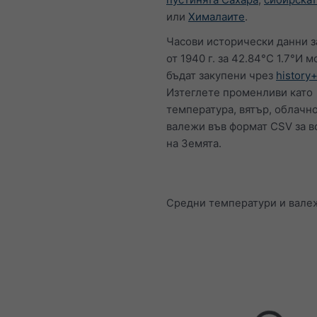
или
Хималаите
.
Часови исторически данни з
от 1940 г. за 42.84°С 1.7°И м
бъдат закупени чрез
history
Изтеглете променливи като
температура, вятър, облачно
валежи във формат CSV за в
на Земята.
Средни температури и вале