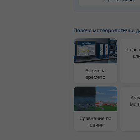
Повече метеорологични д
Сравн
кл
Архив на
времето
Анс
Mult
Сравнение по
години