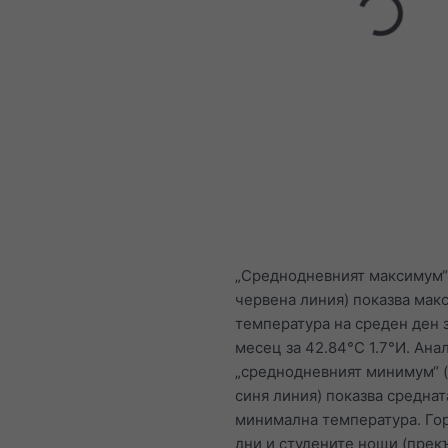
„Среднодневният максимум“
червена линия) показва мак
температура на среден ден 
месец за 42.84°С 1.7°И. Ана
„среднодневният минимум“ 
синя линия) показва среднат
минимална температура. Го
дни и студените нощи (прек