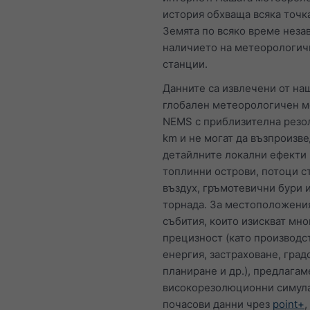
история обхваща всяка точк
Земята по всяко време неза
наличието на метеорологич
станции.
Данните са извлечени от на
глобален метеорологичен 
NEMS с приблизителна резо
km и не могат да възпроизве
детайлните локални ефекти 
топлинни острови, потоци с
въздух, гръмотевични бури 
торнада. За местоположени
събития, които изискват мно
прецизност (като производс
енергия, застраховане, град
планиране и др.), предлагам
високорезолюционни симул
почасови данни чрез
point+
,