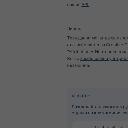
нашия
API.
Лиценз
Тези данни могат да се изпо
съгласно лиценза Creative
"Attribution + Non-commercial
Всяка
комерсиална употреб
незаконна.
climate+
Разгледайте нашия инстру
оценка на климатичния ри
Try it for Basel