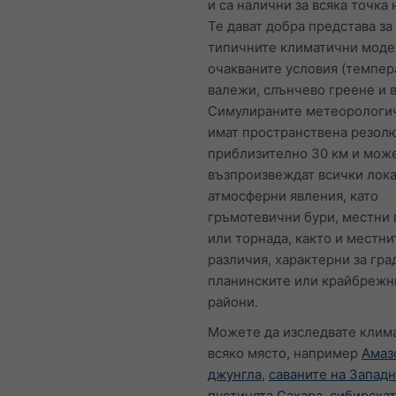
и са налични за всяка точка 
Те дават добра представа за
типичните климатични моде
очакваните условия (темпер
валежи, слънчево греене и в
Симулираните метеорологи
имат пространствена резол
приблизително 30 км и може
възпроизвеждат всички лок
атмосферни явления, като
гръмотевични бури, местни 
или торнада, както и местни
различия, характерни за гра
планинските или крайбрежн
райони.
Можете да изследвате клима
всяко място, например
Амаз
джунгла
,
саваните на Запад
пустинята Сахара
,
сибирскат