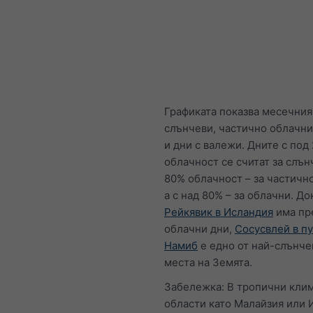
Графиката показва месечния
слънчеви, частично облачни
и дни с валежи. Дните с под
облачност се считат за слън
80% облачност – за частичн
а с над 80% – за облачни. До
Рейкявик в Исландия
има пр
облачни дни,
Сосусвлей в п
Намиб
е едно от най-слънче
места на Земята.
Забележка: В тропични кли
области като Малайзия или 