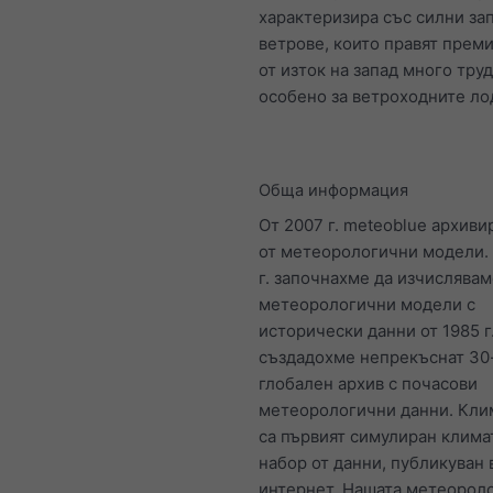
характеризира със силни за
ветрове, които правят прем
от изток на запад много труд
особено за ветроходните ло
Обща информация
От 2007 г. meteoblue архиви
от метеорологични модели.
г. започнахме да изчислява
метеорологични модели с
исторически данни от 1985 г
създадохме непрекъснат 30
глобален архив с почасови
метеорологични данни. Кли
са първият симулиран клим
набор от данни, публикуван 
интернет. Нашата метеорол