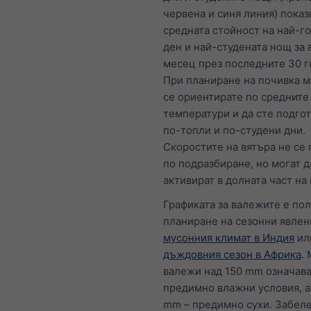
червена и синя линия) показ
средната стойност на най-г
ден и най-студената нощ за 
месец през последните 30 г
При планиране на почивка 
се ориентирате по средните
температури и да сте подгот
по-топли и по-студени дни.
Скоростите на вятъра не се 
по подразбиране, но могат д
активират в долната част на 
Графиката за валежите е по
планиране на сезонни явлен
мусонния климат в Индия
ил
дъждовния сезон в Африка
.
валежи над 150 mm означава
предимно влажни условия, а
mm – предимно сухи. Забел