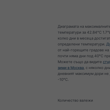
Диаграмата на максималнит
температури за 42.84°С 1.7°
колко дни в месеца достига
определени температури.
Д
от най-горещите градове на
почти няма дни под 40°C пр
Можете също да видите
сту
зими в Москва
, с няколко дн
дневният максимум дори не 
-10°C.
Количество валежи