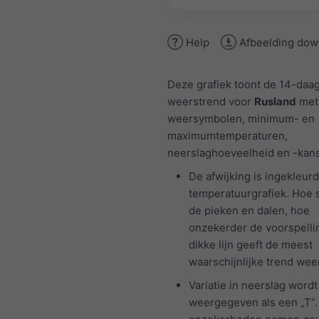
Help
Afbeelding dow
Deze grafiek toont de 14-daa
weerstrend voor
Rusland
met 
weersymbolen, minimum- en
maximumtemperaturen,
neerslaghoeveelheid en -kans
De afwijking is ingekleurd
temperatuurgrafiek. Hoe 
de pieken en dalen, hoe
onzekerder de voorspelli
dikke lijn geeft de meest
waarschijnlijke trend weer
Variatie in neerslag wordt
weergegeven als een „T“