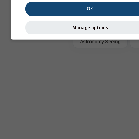
OK
T
Manage options
Astronomy Seeing