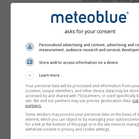
onzekerheden nemen gew
toe met het aantal dagen 
in de voorspelling.
De voorspelling wordt ge
asks for your consent
met „ensemble“-modellen
worden meerdere modelr
Personalised advertising and content, advertising and c
verschillende startparam
measurement, audience research and services develop
berekend om de voorspel
nauwkeuriger in te schatt
Store and/or access information on a device
Learn more
Your personal data will be processed and information from you
Meer weergegevens
(cookies, unique identifiers, and other device data) may be store
accessed by and shared with 750 partners, or used specifically b
site. We and our partners may use precise geolocation data.
List
partners.
M
E
Some vendors may process your personal data on the basis of l
interest, which you can object to by managing your options belo
for a link at the bottom of this page or in the site menu to manag
withdraw consent in privacy and cookie settings.
Seizoensvoorspelling