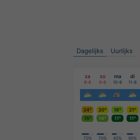
Dagelijks
Uurlijks
za
zo
ma
di
8-8
9-8
10-8
11-8
24°
20°
16°
21°
15°
14°
11°
11°
70%
70%
45%
60%