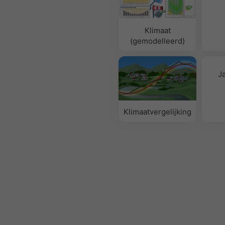
Klimaat
(gemodelleerd)
J
Klimaatvergelijking