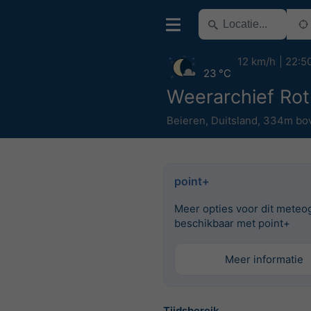
12 km/h
22:5
23 °C
Weerarchief Ro
Beieren
,
Duitsland
,
334m bov
point+
Meer opties voor dit meteo
beschikbaar met point+
Meer informatie
Tijdsbereik