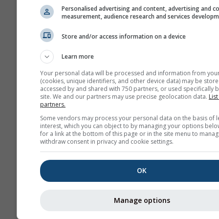
Het diagram \"15-dag
Personalised advertising and content, advertising and c
measurement, audience research and services develop
toont uurlijkse gegev
Voor één maand zijn 
Store and/or access information on a device
dagelijkse aggregatie
minimum-, maximum-
Learn more
gemiddelde waarden.
Your personal data will be processed and information from you
meer dan 6 maanden z
(cookies, unique identifiers, and other device data) may be store
accessed by and shared with 750 partners, or used specifically b
maandelijkse aggrega
site. We and our partners may use precise geolocation data.
List
partners.
Wij bieden ook ruwe 
Some vendors may process your personal data on the basis of l
koop aan. Neem cont
interest, which you can object to by managing your options belo
met ons op voor mee
for a link at the bottom of this page or in the site menu to manag
withdraw consent in privacy and cookie settings.
informatie
(
support@meteoblue
OK
Uurlijkse historische
weergegevens sinds 194
Roth kunnen worden aang
Manage options
met
history+
. Download