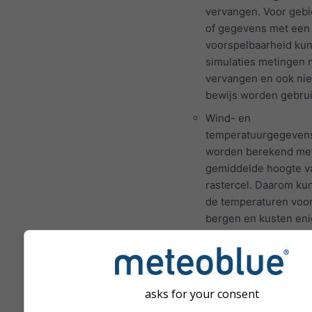
vervangen. Voor geb
of gegevens met een
voorspelbaarheid ku
simulaties metingen n
vervangen en ook niet
bewijs worden gebrui
Wind- en
temperatuurgegeven
worden berekend me
gemiddelde hoogte v
rastercel. Daarom ku
de temperaturen voo
bergen en kusten eni
afwijken van de geg
op de exacte locatie 
hebt geselecteerd. U 
de hoogte van de ras
asks for your consent
naast de coördinaten.