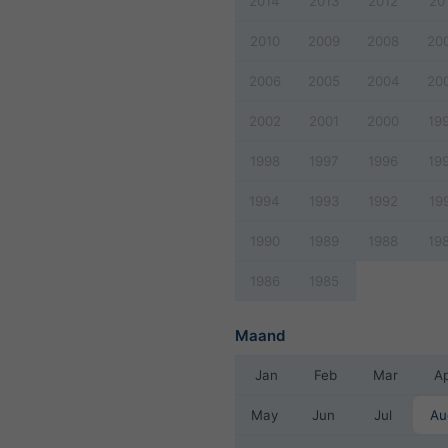
2014
2013
2012
20
2010
2009
2008
20
2006
2005
2004
20
2002
2001
2000
19
1998
1997
1996
19
1994
1993
1992
19
1990
1989
1988
19
1986
1985
Maand
Jan
Feb
Mar
A
May
Jun
Jul
Au