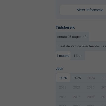
Meer informatie
Tijdsbereik
eerste 15 dagen of...
...laatste van geselecteerde ma
1 maand
1 jaar
Jaar
2026
2025
2024
20
2022
2021
2020
20
2018
2017
2016
20