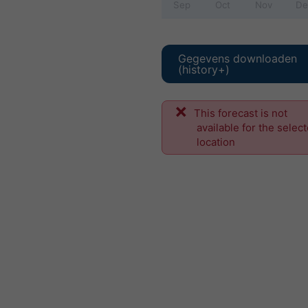
Sep
Oct
Nov
De
Gegevens downloaden
(history+)
This forecast is not
available for the selec
location