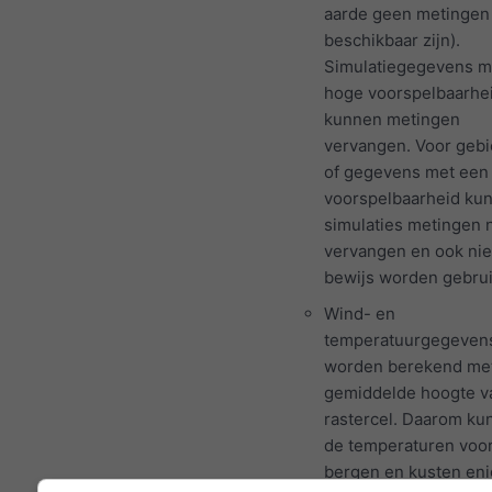
aarde geen metingen
beschikbaar zijn).
Simulatiegegevens m
hoge voorspelbaarhe
kunnen metingen
vervangen. Voor geb
of gegevens met een
voorspelbaarheid ku
simulaties metingen n
vervangen en ook niet
bewijs worden gebrui
Wind- en
temperatuurgegeven
worden berekend me
gemiddelde hoogte v
rastercel. Daarom ku
de temperaturen voo
bergen en kusten eni