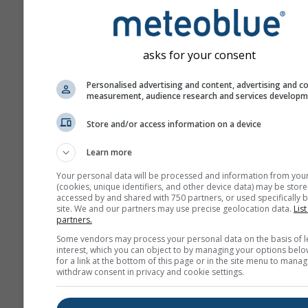
afwijken van de geg
op de exacte locatie 
hebt geselecteerd. U 
de hoogte van de ras
asks for your consent
naast de coördinaten.
Personalised advertising and content, advertising and c
Het diagram \"15-dag
measurement, audience research and services develop
toont uurlijkse gegev
Store and/or access information on a device
Voor één maand zijn 
dagelijkse aggregatie
Learn more
minimum-, maximum-
gemiddelde waarden.
Your personal data will be processed and information from you
(cookies, unique identifiers, and other device data) may be store
meer dan 6 maanden z
accessed by and shared with 750 partners, or used specifically b
maandelijkse aggrega
site. We and our partners may use precise geolocation data.
List
partners.
Wij bieden ook ruwe 
Some vendors may process your personal data on the basis of l
koop aan. Neem cont
interest, which you can object to by managing your options belo
for a link at the bottom of this page or in the site menu to manag
met ons op voor mee
withdraw consent in privacy and cookie settings.
informatie
(
support@meteoblue