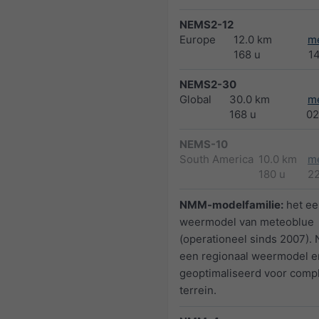
NEMS2-12
Europe
12.0 km
m
168 u
1
NEMS2-30
Global
30.0 km
m
168 u
02
NEMS-10
South America
10.0 km
m
180 u
2
NMM-modelfamilie:
het ee
weermodel van meteoblue
(operationeel sinds 2007).
een regionaal weermodel e
geoptimaliseerd voor comp
terrein.