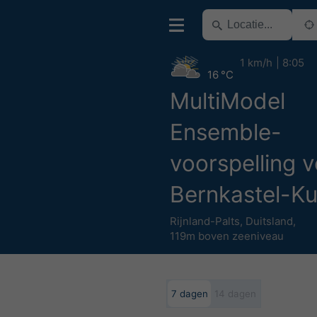
1 km/h
8:05
16 °C
MultiModel
Ensemble-
voorspelling 
Bernkastel-K
Rijnland-Palts
,
Duitsland
,
119m boven zeeniveau
7 dagen
14 dagen