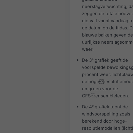
neerslagverwachting, da
zeggen de totale hoeve
die valt vanaf vandaag t
de datum op de tijdas. 
blauwe balken geven de
uurlijkse neerslagsom
weer.
De 3
e
grafiek geeft de
voorspelde bewolkingsg
procent weer: lichtblau
de hogeresolutiemode
en groen voor de
GFSensembleleden.
De 4
e
grafiek toont de
windvoorspelling zoals
berekend door hoge-
resolutiemodellen (licht