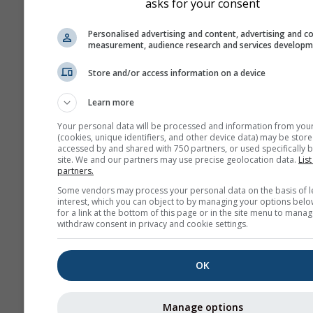
asks for your consent
NAM-12
Personalised advertising and content, advertising and c
North
12.0 km
measurement, audience research and services develop
America
84 u (3-
hourly)
Store and/or access information on a device
NAM-5
Learn more
North America
5.0 km
NO
48 u
0
Your personal data will be processed and information from you
(cookies, unique identifiers, and other device data) may be store
accessed by and shared with 750 partners, or used specifically b
NAM-3
site. We and our partners may use precise geolocation data.
List
North America
3.0 km
NO
partners.
60 u
03
Some vendors may process your personal data on the basis of l
interest, which you can object to by managing your options belo
HRRR-2
for a link at the bottom of this page or in the site menu to manag
withdraw consent in privacy and cookie settings.
North America
3.0 km
NO
17 u
0
OK
FV3-5
Alaska
5.0 km
NO
48 u
23
Manage options