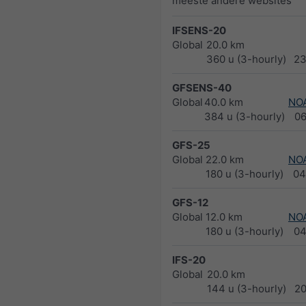
meeste andere websites
IFSENS-20
Global
20.0 km
360 u (3-hourly)
23
GFSENS-40
Global
40.0 km
NO
384 u (3-hourly)
0
GFS-25
Global
22.0 km
NO
180 u (3-hourly)
04
GFS-12
Global
12.0 km
NO
180 u (3-hourly)
04
IFS-20
Global
20.0 km
144 u (3-hourly)
2