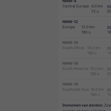
NMM-4
Central Europe
4.0 km
m
72 u
0
NMM-12
Europe
12.0 km
m
180 u
1
NMM-18
South Africa
18.0 km
m
180 u
1
NMM-18
South America
18.0 km
m
180 u
2
NMM-18
Southeast Asia
18.0 km
m
180 u
1
Domeinen van derden:
Zoal