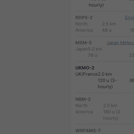
hourly)
RDPS-2
Env
North
2.5 km
America
48 u
1
MSM-5
Japan Meteor
Japan
5.0 km
78 u
2
UKMO-2
UK/France
2.0 km
120 u (3-
0
hourly)
NBM-2
North
2.5 km
America
180 u (3-
hourly)
WRFAMS-7