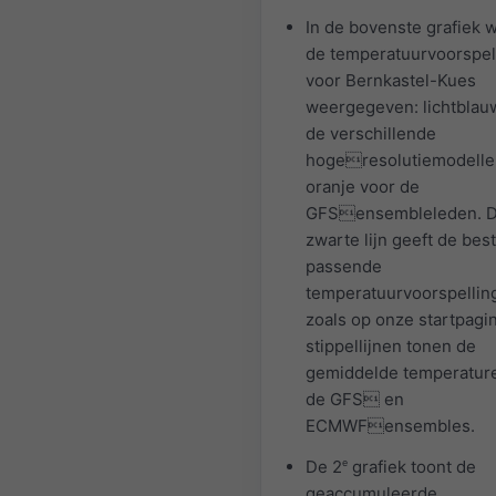
In de bovenste grafiek 
de temperatuurvoorspel
voor Bernkastel-Kues
weergegeven: lichtblau
de verschillende
hogeresolutiemodelle
oranje voor de
GFSensembleleden. 
zwarte lijn geeft de best
passende
temperatuurvoorspellin
zoals op onze startpagi
stippellijnen tonen de
gemiddelde temperatur
de GFS en
ECMWFensembles.
De 2
e
grafiek toont de
geaccumuleerde