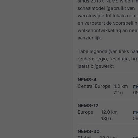
sinds 2013). NEMS is een m
schaalmodel (gebruikt van
wereldwijde tot lokale dom
en verbetert de voorspellin
wolkenontwikkeling en nee
aanzienlijk.
Tabellegenda (van links naa
rechts): regio, resolutie, br
laatst bijgewerkt
NEMS-4
Central Europe
4.0 km
m
72 u
0
NEMS-12
Europe
12.0 km
m
180 u
0
NEMS-30
Global
30.0 km
m