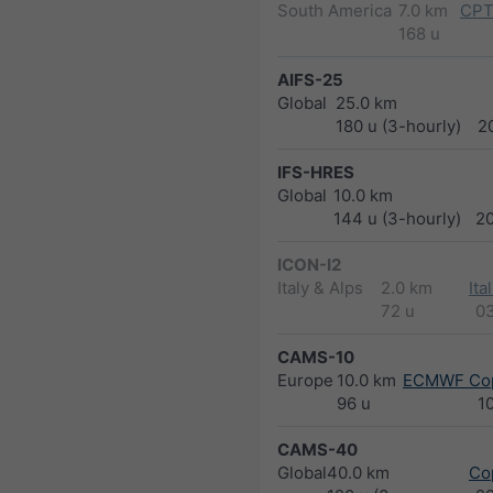
South America
7.0 km
CPT
168 u
AIFS-25
Global
25.0 km
180 u (3-hourly)
2
IFS-HRES
Global
10.0 km
144 u (3-hourly)
2
ICON-I2
Italy & Alps
2.0 km
Ita
72 u
0
CAMS-10
Europe
10.0 km
ECMWF Cop
96 u
1
CAMS-40
Global
40.0 km
Co