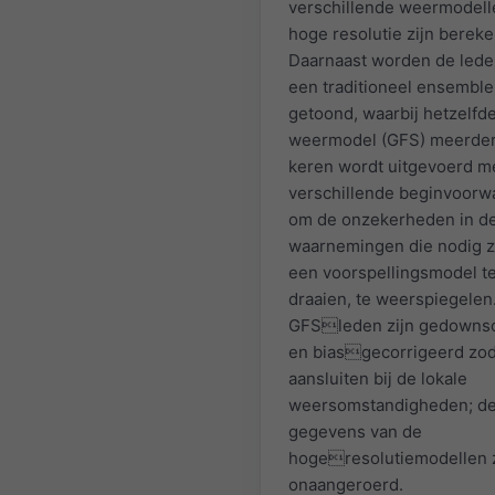
verschillende weermodell
hoge resolutie zijn bereke
Daarnaast worden de lede
een traditioneel ensemble
getoond, waarbij hetzelfd
weermodel (GFS) meerde
keren wordt uitgevoerd me
verschillende beginvoorw
om de onzekerheden in d
waarnemingen die nodig z
een voorspellingsmodel t
draaien, te weerspiegelen
GFSleden zijn gedowns
en biasgecorrigeerd zoda
aansluiten bij de lokale
weersomstandigheden; d
gegevens van de
hogeresolutiemodellen z
onaangeroerd.