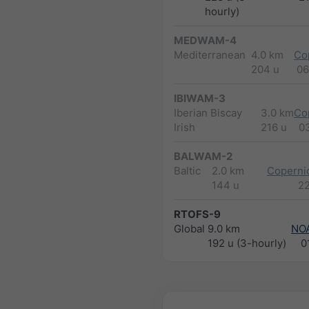
hourly)
MEDWAM-4
Mediterranean
4.0 km
Co
204 u
06
IBIWAM-3
Iberian Biscay
3.0 km
Co
Irish
216 u
0
BALWAM-2
Baltic
2.0 km
Copernic
144 u
2
RTOFS-9
Global
9.0 km
NO
192 u (3-hourly)
0