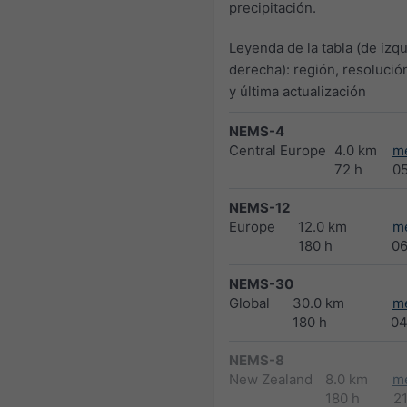
precipitación.
Leyenda de la tabla (de izqu
derecha): región, resolució
y última actualización
NEMS-4
Central Europe
4.0 km
m
72 h
0
NEMS-12
Europe
12.0 km
m
180 h
0
NEMS-30
Global
30.0 km
m
180 h
04
NEMS-8
New Zealand
8.0 km
m
180 h
2