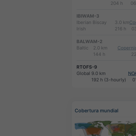
204 h
06
IBIWAM-3
Iberian Biscay
3.0 km
Co
Irish
216 h
0
BALWAM-2
Baltic
2.0 km
Copernic
144 h
2
RTOFS-9
Global
9.0 km
NO
192 h (3-hourly)
0
Cobertura mundial