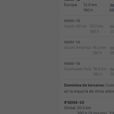
Europe
12.0 km
m
180 h
06
NMM-18
South Africa
18.0 km
m
180 h
0
NMM-18
South America
18.0 km
m
180 h
0
NMM-18
Southeast Asia
18.0 km
m
180 h
0
Dominios de terceros:
Como
en la mayoría de otros siti
IFSENS-20
Global
20.0 km
360 h (3-hourly)
23