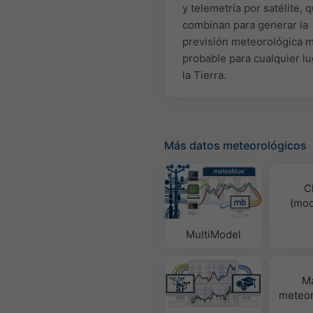
y telemetría por satélite, 
combinan para generar la
previsión meteorológica 
probable para cualquier lu
la Tierra.
Más datos meteorológicos
C
(mod
MultiModel
M
meteor