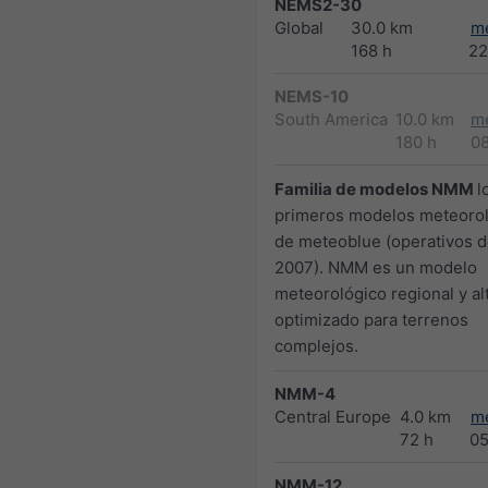
NEMS2-30
Global
30.0 km
m
168 h
22
NEMS-10
South America
10.0 km
m
180 h
0
Familia de modelos NMM
l
primeros modelos meteoro
de meteoblue (operativos 
2007). NMM es un modelo
meteorológico regional y a
optimizado para terrenos
complejos.
NMM-4
Central Europe
4.0 km
m
72 h
0
NMM-12