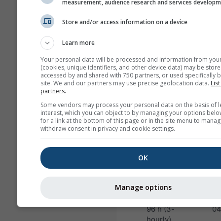
hourly)
measurement, audience research and services develop
NAM-5
Store and/or access information on a device
North America
5.0 km
NO
Learn more
48 h
0
Your personal data will be processed and information from you
NAM-3
(cookies, unique identifiers, and other device data) may be store
North America
3.0 km
NO
accessed by and shared with 750 partners, or used specifically b
site. We and our partners may use precise geolocation data.
List
60 h
0
partners.
Some vendors may process your personal data on the basis of l
HRRR-2
interest, which you can object to by managing your options belo
North America
3.0 km
NO
for a link at the bottom of this page or in the site menu to manag
17 h
0
withdraw consent in privacy and cookie settings.
FV3-5
Alaska
5.0 km
NO
OK
48 h
2
Manage options
ARPEGE-25
Global
25.0 km
96 h (3-
04
hourly)