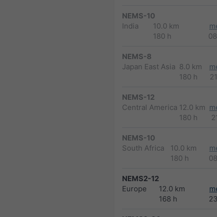
NEMS-10
India
10.0 km
m
180 h
08
NEMS-8
Japan East Asia
8.0 km
m
180 h
2
NEMS-12
Central America
12.0 km
m
180 h
2
NEMS-10
South Africa
10.0 km
m
180 h
0
NEMS2-12
Europe
12.0 km
m
168 h
2