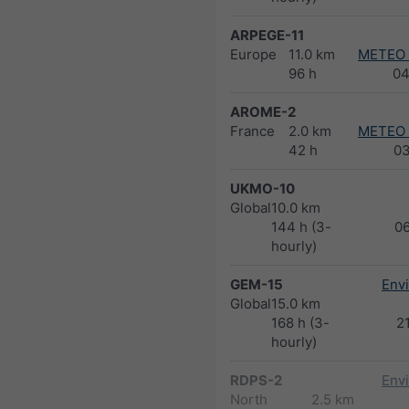
ARPEGE-11
Europe
11.0 km
METEO
96 h
04
AROME-2
France
2.0 km
METEO
42 h
0
UKMO-10
Global
10.0 km
144 h (3-
0
hourly)
GEM-15
Env
Global
15.0 km
168 h (3-
2
hourly)
RDPS-2
Env
North
2.5 km