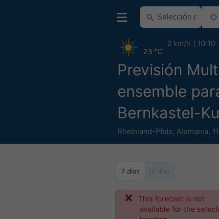
2 km/h
10:10
23 °C
Previsión Mul
ensemble par
Bernkastel-K
Rheinland-Pfalz
,
Alemania
,
1
7 días
14 días
This forecast is not
available for the selec