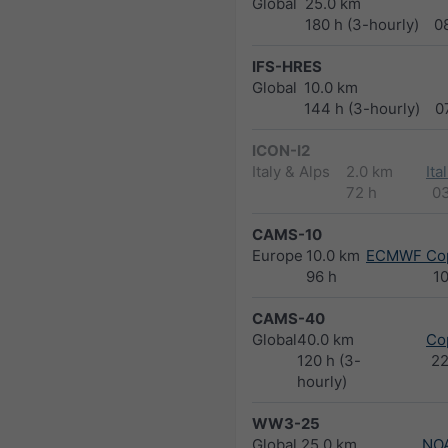
Global
25.0 km
180 h (3-hourly)
0
IFS-HRES
Global
10.0 km
144 h (3-hourly)
0
ICON-I2
Italy & Alps
2.0 km
Ita
72 h
0
CAMS-10
Europe
10.0 km
ECMWF Cop
96 h
1
CAMS-40
Global
40.0 km
Co
120 h (3-
2
hourly)
WW3-25
Global
25.0 km
NO