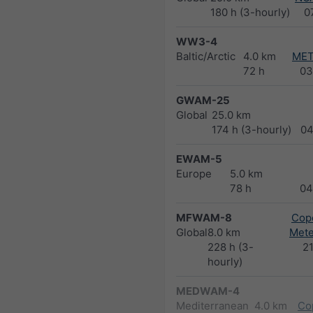
180 h (3-hourly)
0
WW3-4
Baltic/Arctic
4.0 km
MET
72 h
03
GWAM-25
Global
25.0 km
174 h (3-hourly)
04
EWAM-5
Europe
5.0 km
78 h
04
MFWAM-8
Cope
Global
8.0 km
Met
228 h (3-
2
hourly)
MEDWAM-4
Mediterranean
4.0 km
Co