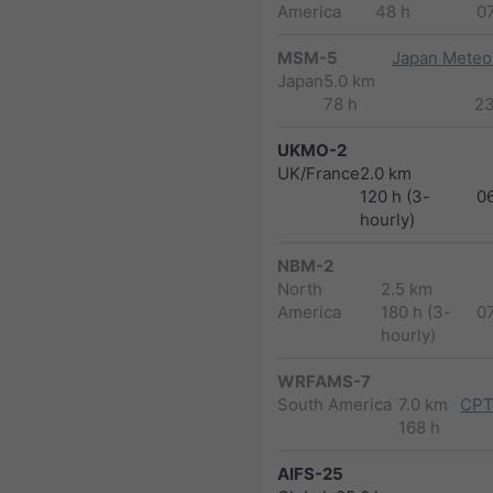
America
48 h
0
MSM-5
Japan Meteor
Japan
5.0 km
78 h
2
UKMO-2
UK/France
2.0 km
120 h (3-
0
hourly)
NBM-2
North
2.5 km
America
180 h (3-
0
hourly)
WRFAMS-7
South America
7.0 km
CPT
168 h
AIFS-25