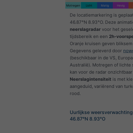
Motregen
Licht
Matig
Hevig
De locatiemarkering is geplaa
46.87°N 8.93°O. Deze animati
neerslagradar
voor het gesel
tijdsbereik en een
2h-voorspe
Oranje kruisen geven bliksem
Gegevens geleverd door
nowc
(beschikbaar in de VS, Europa
Australië). Motregen of licht
kan voor de radar onzichtbaar 
Neerslagintensiteit
is met kl
aangeduid, variërend van turk
rood.
Uurlijkse weersverwachting
46.87°N 8.93°O