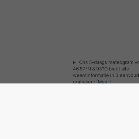
Ons 5-daags meteogram v
46.87°N 8.93°O biedt alle
weersinformatie in 3 eenvoud
grafieken:
[Meer]
Live satellietkaart