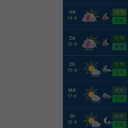
VR
12 °C
14-8
5 °C
ZA
11 °C
15-8
6 °C
ZO
11 °C
16-8
5 °C
MA
9 °C
17-8
5 °C
DI
8 °C
18-8
4 °C