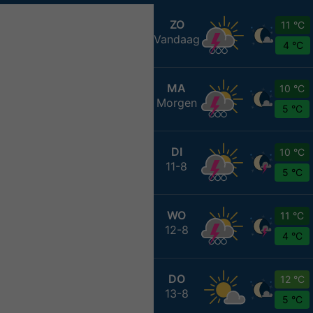
ZO
11 °C
Vandaag
4 °C
MA
10 °C
Morgen
5 °C
DI
10 °C
11-8
5 °C
WO
11 °C
12-8
4 °C
DO
12 °C
13-8
5 °C