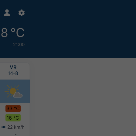
18 °C
21:00
VR
ZA
ZO
MA
14-8
15-8
16-8
17-8
33 °C
24 °C
22 °C
22 °C
16 °C
15 °C
15 °C
14 °C
22 km/h
13 km/h
10 km/h
9 km/h
-
-
-
-