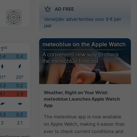
AD FREE
Verwijder advertenties voor 9 € per
jaar
1
00
0.4
0.4
21°
20°
0.3
0.2
Weather, Right on Your Wrist:
4.1
3.9
meteoblue Launches Apple Watch
App
0.3
0.2
The meteoblue app is now available
2
2.1
on Apple Watch, making it easier than
ever to check current conditions and
spellingen met