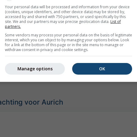
Your personal data will be processed and information from your device
(cookies, unique identifiers, and other device data) may be stored by,
accessed by and shared with 750 partners, or used specifically by this
site. We and our partners may use precise geolocation data.
List of
partners.
ud
Normaal
Ongewoon warm
Extreem warm
Some vendors may process your personal data on the basis of legitimate
interest, which you can object to by managing your options below. Look
daag te vergelijken met 40 jaar aan historische gegevens kun
for a link at the bottom of this page or in the site menu to manage or
ag ongewoon warm (rode gebieden) of koud (blauwe gebieden) i
withdraw consent in privacy and cookie settings.
emeten werkelijke temperaturen van professionele en particuli
Manage options
OK
achting voor Aurich