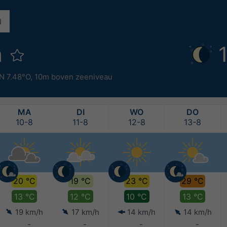
h
N 7.48°O,
10m boven zeeniveau
MA
DI
WO
DO
10-8
11-8
12-8
13-8
20 °C
19 °C
23 °C
29 °C
13 °C
12 °C
10 °C
13 °C
19 km/h
17 km/h
14 km/h
14 km/h
-
-
-
-