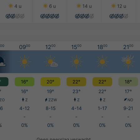
4 u
6 u
14 u
12 u
00
09
00
12
00
15
00
18
00
21
00
°
16°
20°
22°
22°
18°
°
16°
19°
23°
22°
17°
ZO
Z
ZZW
Z
Z
NO
6
4-12
8-15
4-14
1-17
9-21
-
-
-
-
-
%
0%
0%
0%
0%
0%
Geen neerslag verwacht