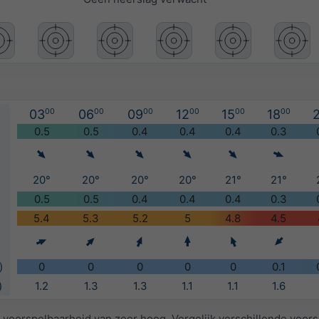
03
00
06
00
09
00
12
00
15
00
18
00
2
)
0.5
0.5
0.4
0.4
0.4
0.3
20°
20°
20°
20°
21°
21°
0.5
0.5
0.4
0.4
0.4
0.3
5.4
5.3
5.2
5
4.8
4.5
)
0
0
0
0
0
0.1
)
1.2
1.3
1.3
1.1
1.1
1.6
voorspelbaarheid van zeer hoog. Vergelijk verschillende voor