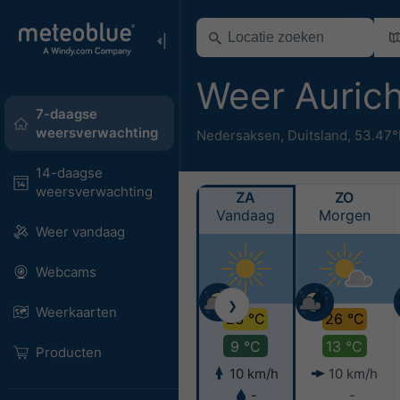
Weer Auric
7-daagse
weersverwachting
Nedersaksen
,
Duitsland
,
53.47°
14-daagse
weersverwachting
ZA
ZO
Vandaag
Morgen
Weer vandaag
Webcams
❯
Weerkaarten
23 °C
26 °C
9 °C
13 °C
Producten
10 km/h
10 km/h
-
-