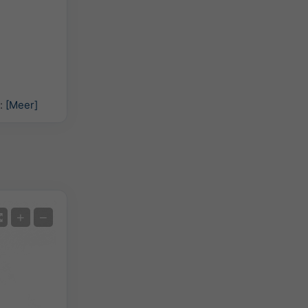
n:
[Meer]
Satelliet
+
−
Geen Radar
Met Radar
Gemeten temperatuur
Gemeten neerslag