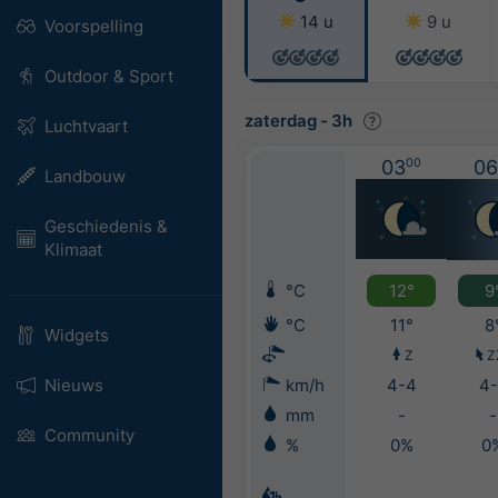
14 u
9 u
Voorspelling
Outdoor & Sport
zaterdag
-
3h
Luchtvaart
03
00
06
Landbouw
Geschiedenis &
Klimaat
°C
12°
9
°C
11°
8
Widgets
Z
Z
Nieuws
km/h
4-4
4-
mm
-
-
Community
%
0%
0