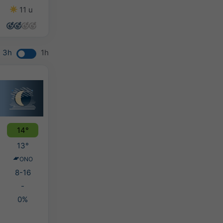
11 u
12 u
9 u
10 u
3h
1h
14°
13°
ONO
8-16
-
0%