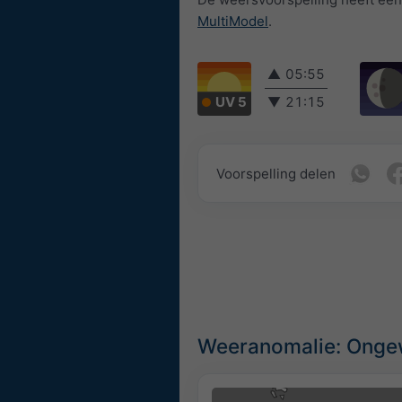
MultiModel
.
▲
05:55
UV 5
▼
21:15
Voorspelling delen
Weeranomalie: Ongew