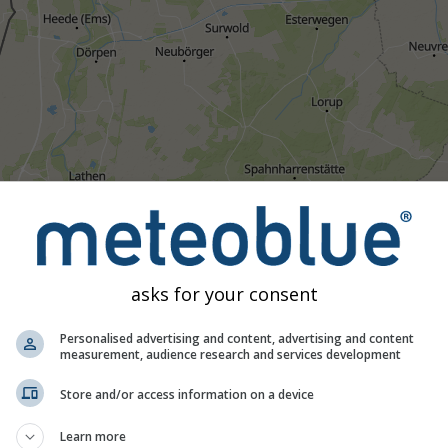
Matig
Hevig
Zeer hevig
Hagel
atst op Papenburg. Deze animatie toont de
neerslagradar
voor h
 een
2h-voorspelling
. Oranje kruisen geven bliksem aan. Gegev
asks for your consent
schikbaar in de VS, Europa en Australië). Motregen of lichte s
.
Neerslagintensiteit
is met kleuren aangeduid, variërend van t
Personalised advertising and content, advertising and content
measurement, audience research and services development
Store and/or access information on a device
achting voor Papenburg
Learn more