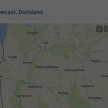
wcast, Duitsland
©