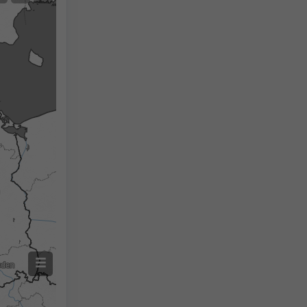
Geen Radar
Met Radar
Gemeten temperatuur
Gemeten neerslag
Screenshot
©
2h
18h
24h