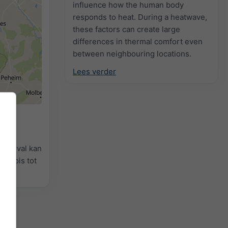
influence how the human body
responds to heat. During a heatwave,
these factors can create large
differences in thermal comfort even
between neighbouring locations.
Lees verder
et
ens
neeuwval kan
urkoois tot