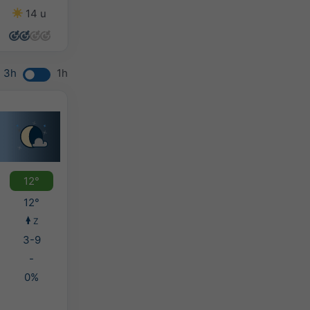
14 u
14 u
13 u
8 u
3h
1h
12°
12°
Z
3-9
-
0%