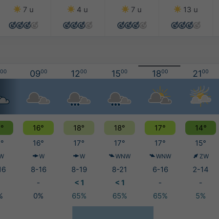
7 u
4 u
7 u
13 u
00
09
00
12
00
15
00
18
00
21
00
°
16°
18°
18°
17°
14°
°
16°
17°
17°
17°
15°
W
W
W
WNW
WNW
ZW
16
8-16
8-19
8-21
6-16
2-14
-
< 1
< 1
-
-
%
0%
65%
65%
65%
5%