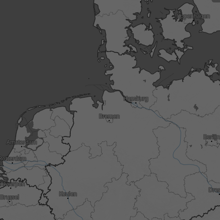
3h
6h
9h
1