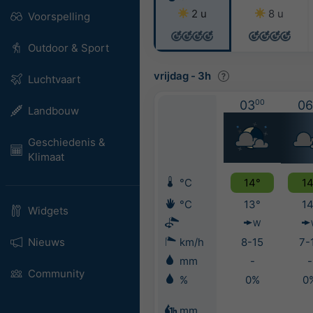
2 u
8 u
Voorspelling
Outdoor & Sport
vrijdag
-
3h
Luchtvaart
03
00
06
Landbouw
Geschiedenis &
Klimaat
°C
14°
14
°C
13°
14
Widgets
W
Nieuws
km/h
8-15
7-
mm
-
-
Community
%
0%
0
mm