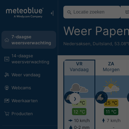
Weer Pape
7-daagse
weersverwachting
Nedersaksen
,
Duitsland
,
53.08°
14-daagse
weersverwachting
VR
ZA
Vandaag
Morgen
Weer vandaag
Webcams
❯
Weerkaarten
19 °C
25 °C
12 °C
11 °C
Producten
10 km/h
7 km/h
0-2 mm
-