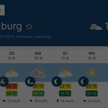
nburg
N 7.42°O,
5m boven zeeniveau
ZO
MA
DI
WO
9-8
10-8
11-8
12-8
30 °C
25 °C
22 °C
25 °C
14 °C
13 °C
11 °C
10 °C
12 km/h
18 km/h
14 km/h
15 km/h
-
-
-
-