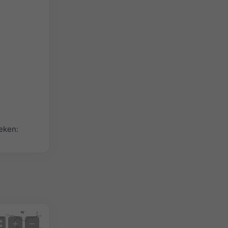
eken:
Satelliet
+
−