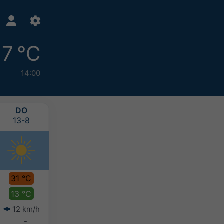
17 °C
14:00
DO
VR
ZA
ZO
13-8
14-8
15-8
16-8
31 °C
29 °C
24 °C
23 °C
13 °C
16 °C
16 °C
14 °C
12 km/h
13 km/h
15 km/h
10 km/h
-
-
-
-