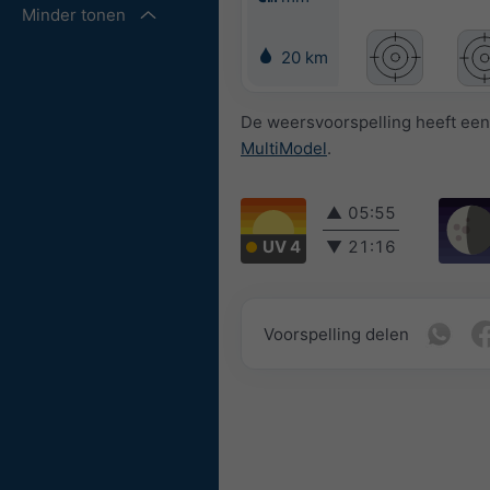
Minder tonen
20 km
De weersvoorspelling heeft een 
MultiModel
.
▲
05:55
UV 4
▼
21:16
Voorspelling delen