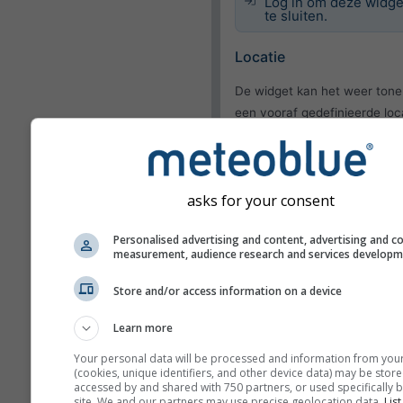
Log in om deze widge
te sluiten.
Locatie
De widget kan het weer tone
een vooraf gedefinieerde loc
proberen de locatie van elke
bezoeker van uw site te dete
Huidige locatie gebr
asks for your consent
Locatie van gebruike
detecteren
Personalised advertising and content, advertising and c
measurement, audience research and services develop
Weergave
Store and/or access information on a device
Functies
Learn more
Temperatuur en
Your personal data will be processed and information from you
luchtvochtigheid weglaten
(cookies, unique identifiers, and other device data) may be store
accessed by and shared with 750 partners, or used specifically b
site. We and our partners may use precise geolocation data.
List