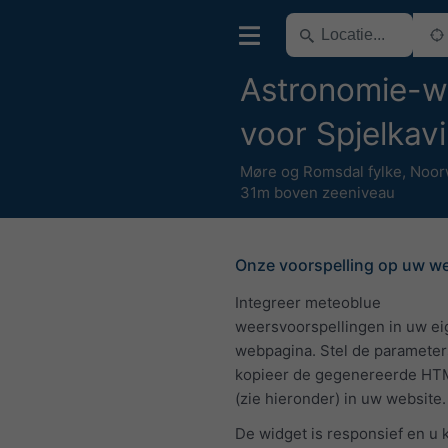
Astronomie-w
voor Spjelkav
Møre og Romsdal fylke
,
Noor
31m boven zeeniveau
Onze voorspelling op uw w
Integreer meteoblue
weersvoorspellingen in uw e
webpagina. Stel de parameter
kopieer de gegenereerde HT
(zie hieronder) in uw website.
De widget is responsief en u 