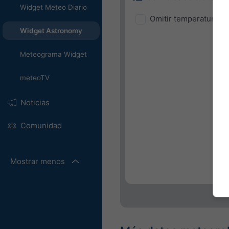
Widget Meteo Diario
Omitir temperatura y
Widget Astronomy
Meteograma Widget
meteoTV
Noticias
Comunidad
Mostrar menos