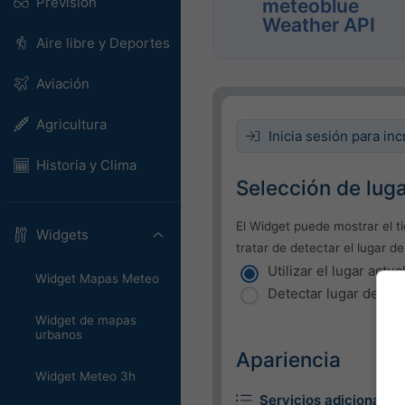
Previsión
meteoblue
Weather API
Aire libre y Deportes
Aviación
Agricultura
Inicia sesión para inc
Historia y Clima
Selección de lug
El Widget puede mostrar el t
Widgets
tratar de detectar el lugar de
Utilizar el lugar actua
Widget Mapas Meteo
Detectar lugar del us
Widget de mapas
urbanos
Apariencia
Widget Meteo 3h
Servicios adicionales