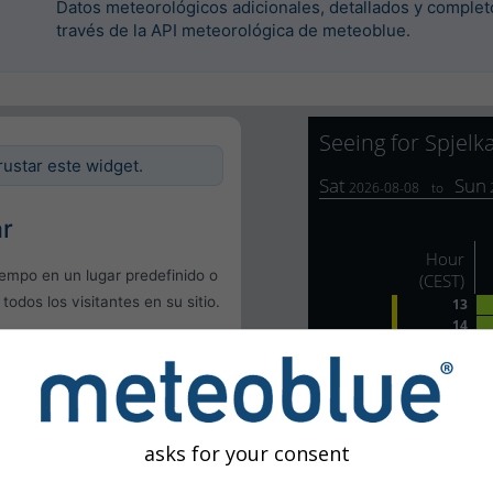
Datos meteorológicos adicionales, detallados y complet
través de la API meteorológica de meteoblue.
rustar este widget.
ar
iempo en un lugar predefinido o
 todos los visitantes en su sitio.
l
uario
asks for your consent