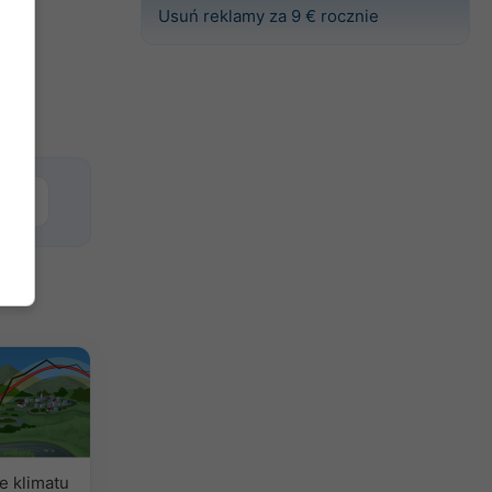
Usuń reklamy za 9 € rocznie
Basel
e klimatu