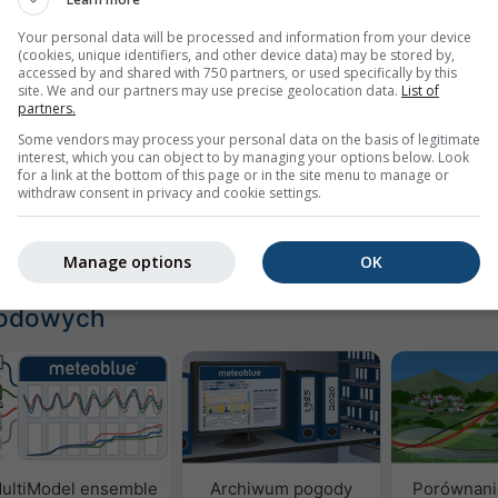
Your personal data will be processed and information from your device
(cookies, unique identifiers, and other device data) may be stored by,
accessed by and shared with 750 partners, or used specifically by this
z
site. We and our partners may use precise geolocation data.
List of
partners.
Some vendors may process your personal data on the basis of legitimate
interest, which you can object to by managing your options below. Look
for a link at the bottom of this page or in the site menu to manage or
withdraw consent in privacy and cookie settings.
izuj historyczne dane pogodowe od 1940 roku
Try it for 
Manage options
OK
godowych
ultiModel ensemble
Archiwum pogody
Porównani