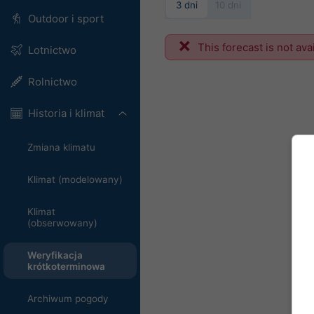
3 dni
10 dni
Outdoor i sport
This forecast is not ava
Lotnictwo
Rolnictwo
Historia i klimat
Zmiana klimatu
Klimat (modelowany)
Klimat
(obserwowany)
Weryfikacja
krótkoterminowa
Archiwum pogody