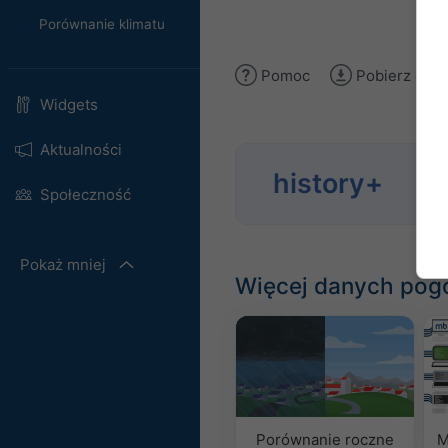
Porównanie klimatu
Pomoc
Pobierz obra
Widgets
Aktualności
history+
Anal
Społeczność
Pokaż mniej
Więcej danych po
Porównanie roczne
M