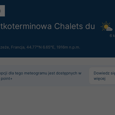
ótkoterminowa Chalets du
6 
rzeże
,
Francja
,
44.77°N 6.65°E,
1916m n.p.m.
opcji dla tego meteogramu jest dostępnych w
Dowiedz si
 point+
więcej