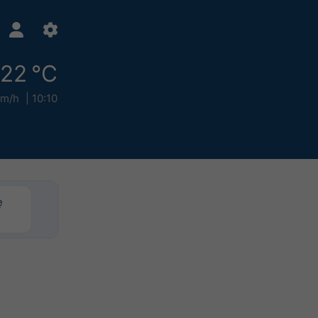
22 °C
km/h
10:10
ę