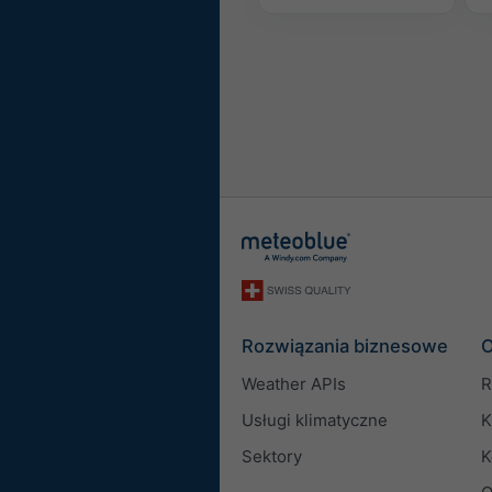
Rozwiązania biznesowe
O
Weather APIs
R
Usługi klimatyczne
K
Sektory
K