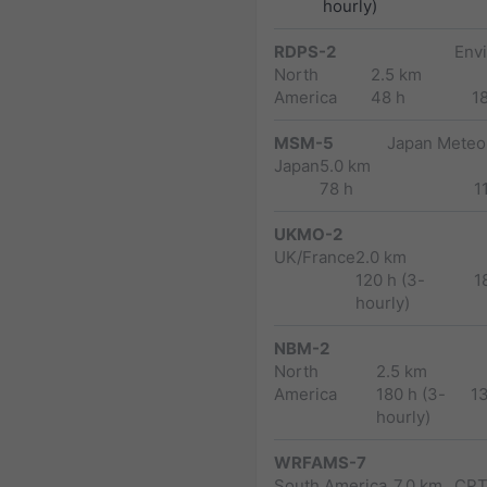
hourly)
RDPS-2
Env
North
2.5 km
America
48 h
1
MSM-5
Japan Meteor
Japan
5.0 km
78 h
1
UKMO-2
UK/France
2.0 km
120 h (3-
1
hourly)
NBM-2
North
2.5 km
America
180 h (3-
1
hourly)
WRFAMS-7
South America
7.0 km
CPT