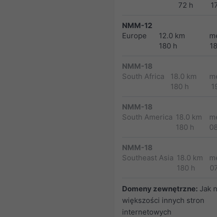
72 h
1
NMM-12
Europe
12.0 km
m
180 h
1
NMM-18
South Africa
18.0 km
m
180 h
1
NMM-18
South America
18.0 km
m
180 h
0
NMM-18
Southeast Asia
18.0 km
m
180 h
0
Domeny zewnętrzne:
Jak 
większości innych stron
internetowych