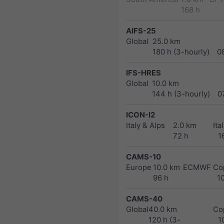
168 h
AIFS-25
Global
25.0 km
180 h (3-hourly)
0
IFS-HRES
Global
10.0 km
144 h (3-hourly)
0
ICON-I2
Italy & Alps
2.0 km
Ita
72 h
1
CAMS-10
Europe
10.0 km
ECMWF Cop
96 h
1
CAMS-40
Global
40.0 km
Co
120 h (3-
1