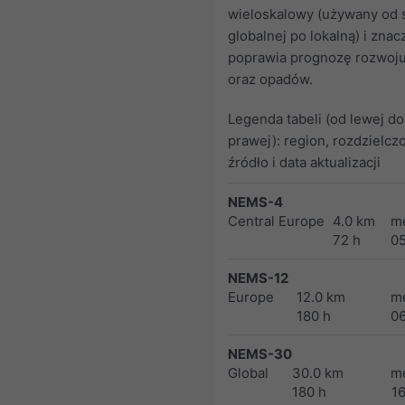
wieloskalowy (używany od s
globalnej po lokalną) i znac
poprawia prognozę rozwoj
oraz opadów.
Legenda tabeli (od lewej do
prawej): region, rozdzielcz
źródło i data aktualizacji
NEMS-4
Central Europe
4.0 km
m
72 h
0
NEMS-12
Europe
12.0 km
m
180 h
0
NEMS-30
Global
30.0 km
m
180 h
1