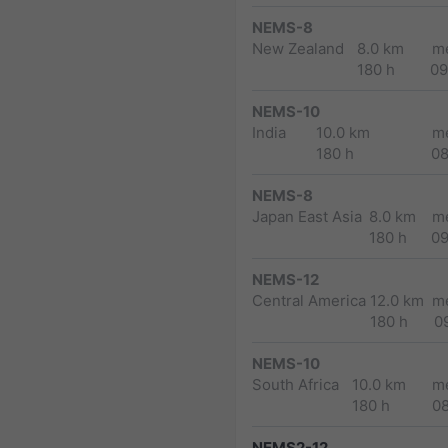
NEMS-8
New Zealand
8.0 km
m
180 h
09
NEMS-10
India
10.0 km
m
180 h
0
NEMS-8
Japan East Asia
8.0 km
m
180 h
0
NEMS-12
Central America
12.0 km
m
180 h
0
NEMS-10
South Africa
10.0 km
m
180 h
0
NEMS2-12