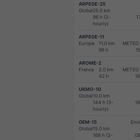
ARPEGE-25
Global
25.0 km
96 h (3-
1
hourly)
ARPEGE-11
Europe
11.0 km
METEO
96 h
1
AROME-2
France
2.0 km
METEO
42 h
1
UKMO-10
Global
10.0 km
144 h (3-
1
hourly)
GEM-15
Env
Global
15.0 km
168 h (3-
0