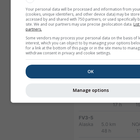
NAM-12
Your personal data will be processed and information from you
North
12.0 km
(cookies, unique identifiers, and other device data) may be store
America
84 h (3-
1
accessed by and shared with 750 partners, or used specifically b
site. We and our partners may use precise geolocation data.
List
hourly)
partners.
Some vendors may process your personal data on the basis of l
NAM-5
interest, which you can object to by managing your options belo
North America
5.0 km
NO
for a link at the bottom of this page or in the site menu to manag
48 h
1
withdraw consent in privacy and cookie settings.
NAM-3
OK
North America
3.0 km
NO
60 h
1
Manage options
HRRR-2
North America
3.0 km
NO
17 h
1
FV3-5
Alaska
5.0 km
NO
48 h
1