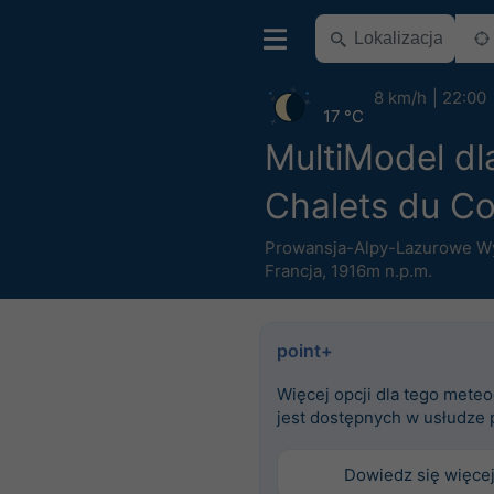
8 km/h
22:00
17 °C
MultiModel dl
Chalets du C
Prowansja-Alpy-Lazurowe W
Francja
,
1916m n.p.m.
point+
Więcej opcji dla tego mete
jest dostępnych w usłudze 
Dowiedz się więce