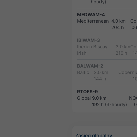
hourly)
MEDWAM-4
Mediterranean
4.0 km
Co
204 h
06
IBIWAM-3
Iberian Biscay
3.0 km
Co
Irish
216 h
1
BALWAM-2
Baltic
2.0 km
Copernic
144 h
1
RTOFS-9
Global
9.0 km
NO
192 h (3-hourly)
0
Zasięg globalny