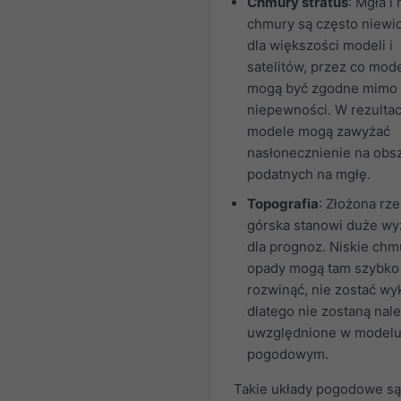
Chmury stratus
: Mgła i 
chmury są często niewi
dla większości modeli i
satelitów, przez co mod
mogą być zgodne mimo
niepewności. W rezultac
modele mogą zawyżać
nasłonecznienie na obs
podatnych na mgłę.
Topografia
: Złożona rz
górska stanowi duże w
dla prognoz. Niskie chm
opady mogą tam szybko 
rozwinąć, nie zostać wyk
dlatego nie zostaną nal
uwzględnione w model
pogodowym.
Takie układy pogodowe są