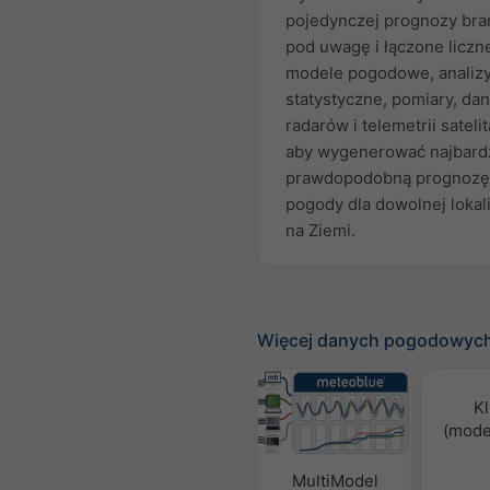
pojedynczej prognozy bra
pod uwagę i łączone liczn
modele pogodowe, analiz
statystyczne, pomiary, dan
radarów i telemetrii satelit
aby wygenerować najbardz
prawdopodobną prognozę
pogody dla dowolnej lokali
na Ziemi.
Więcej danych pogodowyc
Kl
(mode
MultiModel