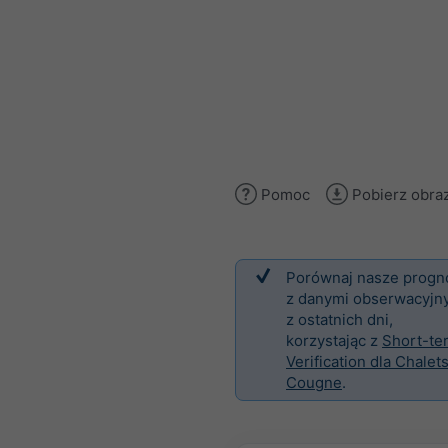
Pomoc
Pobierz obra
Porównaj nasze progn
z danymi obserwacyjn
z ostatnich dni,
korzystając z
Short-te
Verification dla Chalet
Cougne
.