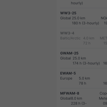
hourly)
WW3-25
Global
25.0 km
NO
180 h (3-hourly)
1
WW3-4
Baltic/Arctic
4.0 km
MET
72 h
1
GWAM-25
Global
25.0 km
174 h (3-hourly)
1
EWAM-5
Europe
5.0 km
78 h
1
MFWAM-8
Cope
Global
8.0 km
Met
228 h (3-
0