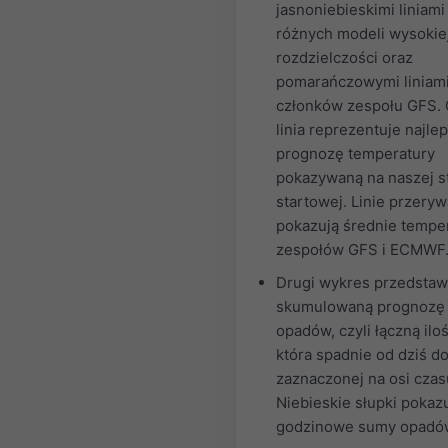
jasnoniebieskimi liniami
różnych modeli wysokie
rozdzielczości oraz
pomarańczowymi liniami
członków zespołu GFS.
linia reprezentuje najle
prognozę temperatury
pokazywaną na naszej s
startowej. Linie przery
pokazują średnie tempe
zespołów GFS i ECMWF
Drugi wykres przedstaw
skumulowaną prognozę
opadów, czyli łączną iloś
która spadnie od dziś do
zaznaczonej na osi czas
Niebieskie słupki pokaz
godzinowe sumy opadó