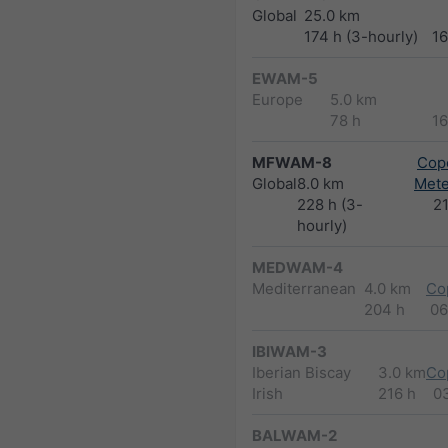
Global
25.0 km
174 h (3-hourly)
1
EWAM-5
Europe
5.0 km
78 h
1
MFWAM-8
Cope
Global
8.0 km
Met
228 h (3-
2
hourly)
MEDWAM-4
Mediterranean
4.0 km
Co
204 h
06
IBIWAM-3
Iberian Biscay
3.0 km
Co
Irish
216 h
0
BALWAM-2