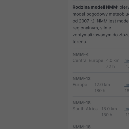
Rodzina modeli NMM:
pier
model pogodowy meteoblue
od 2007 r.). NMM jest mod
regionalnym, silnie
zoptymalizowanym do złoż
terenu.
NMM-4
Central Europe
4.0 km
m
72 h
1
NMM-12
Europe
12.0 km
m
180 h
1
NMM-18
South Africa
18.0 km
m
180 h
1
NMM-18