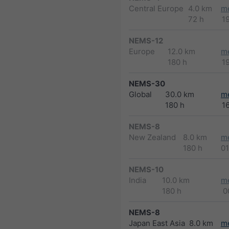
Central Europe
4.0 km
m
72 h
1
NEMS-12
Europe
12.0 km
m
180 h
1
NEMS-30
Global
30.0 km
m
180 h
1
NEMS-8
New Zealand
8.0 km
m
180 h
0
NEMS-10
India
10.0 km
m
180 h
0
NEMS-8
Japan East Asia
8.0 km
m