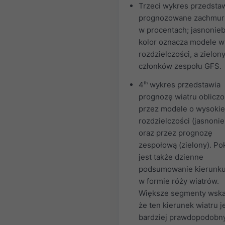
Trzeci wykres przedsta
prognozowane zachmur
w procentach; jasnonieb
kolor oznacza modele w
rozdzielczości, a zielon
członków zespołu GFS.
4
th
wykres przedstawia
prognozę wiatru oblicz
przez modele o wysokie
rozdzielczości (jasnonie
oraz przez prognozę
zespołową (zielony). P
jest także dzienne
podsumowanie kierunku
w formie róży wiatrów.
Większe segmenty wska
że ten kierunek wiatru j
bardziej prawdopodobny