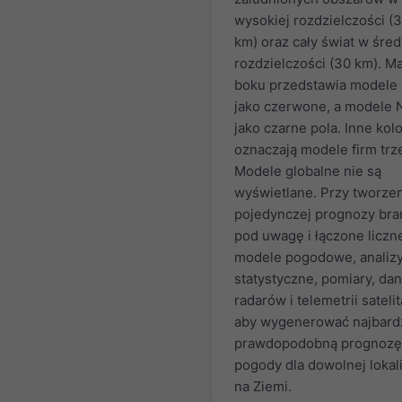
wysokiej rozdzielczości (
km) oraz cały świat w śred
rozdzielczości (30 km). M
boku przedstawia model
jako czerwone, a modele
jako czarne pola. Inne kol
oznaczają modele firm trz
Modele globalne nie są
wyświetlane. Przy tworze
pojedynczej prognozy bra
pod uwagę i łączone liczn
modele pogodowe, analiz
statystyczne, pomiary, dan
radarów i telemetrii satelit
aby wygenerować najbardz
prawdopodobną prognozę
pogody dla dowolnej lokali
na Ziemi.