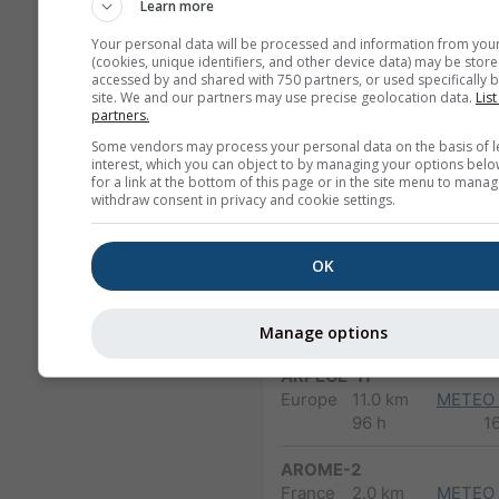
North America
3.0 km
NO
Learn more
60 h
1
Your personal data will be processed and information from you
(cookies, unique identifiers, and other device data) may be store
HRRR-2
accessed by and shared with 750 partners, or used specifically b
North America
3.0 km
NO
site. We and our partners may use precise geolocation data.
List
partners.
17 h
0
Some vendors may process your personal data on the basis of l
interest, which you can object to by managing your options belo
FV3-5
for a link at the bottom of this page or in the site menu to manag
Alaska
5.0 km
NO
withdraw consent in privacy and cookie settings.
48 h
23
ARPEGE-25
OK
Global
25.0 km
96 h (3-
1
hourly)
Manage options
ARPEGE-11
Europe
11.0 km
METEO
96 h
1
AROME-2
France
2.0 km
METEO