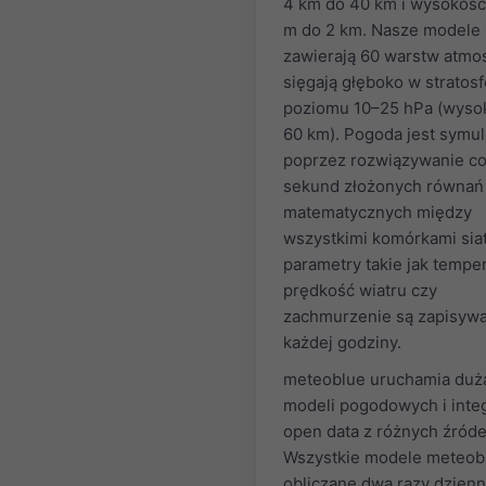
4 km do 40 km i wysokość
m do 2 km. Nasze modele
zawierają 60 warstw atmos
sięgają głęboko w stratosf
poziomu 10–25 hPa (wyso
60 km). Pogoda jest symu
poprzez rozwiązywanie co 
sekund złożonych równań
matematycznych między
wszystkimi komórkami siat
parametry takie jak temper
prędkość wiatru czy
zachmurzenie są zapisywa
każdej godziny.
meteoblue uruchamia dużą
modeli pogodowych i inte
open data z różnych źróde
Wszystkie modele meteob
obliczane dwa razy dzienn