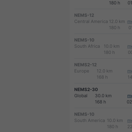
180 h
0
NEMS-12
Central America
12.0 km
m
180 h
0
NEMS-10
South Africa
10.0 km
m
180 h
0
NEMS2-12
Europe
12.0 km
m
168 h
1
NEMS2-30
Global
30.0 km
m
168 h
02
NEMS-10
South America
10.0 km
m
180 h
2