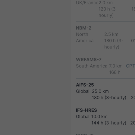
UK/France
2.0 km
120 h (3-
1
hourly)
NBM-2
North
2.5 km
America
180 h (3-
0
hourly)
WRFAMS-7
South America
7.0 km
CPT
168 h
AIFS-25
Global
25.0 km
180 h (3-hourly)
2
IFS-HRES
Global
10.0 km
144 h (3-hourly)
2