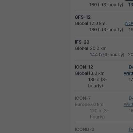
180 h (3-hourly)
1
GFS-12
Global
12.0 km
NO
180 h (3-hourly)
1
IFS-20
Global
20.0 km
144 h (3-hourly)
2
ICON-12
D
Global
13.0 km
Wett
180 h (3-
1
hourly)
ICON-7
D
Europe
7.0 km
Wett
120 h (3-
1
hourly)
ICOND-2
D