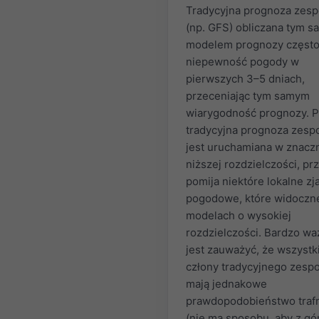
Tradycyjna prognoza zes
(np. GFS) obliczana tym 
modelem prognozy często
niepewność pogody w
pierwszych 3–5 dniach,
przeceniając tym samym
wiarygodność prognozy. 
tradycyjna prognoza zesp
jest uruchamiana w znacz
niższej rozdzielczości, pr
pomija niektóre lokalne zj
pogodowe, które widoczn
modelach o wysokiej
rozdzielczości. Bardzo w
jest zauważyć, że wszystk
człony tradycyjnego zesp
mają jednakowe
prawdopodobieństwo traf
(nie ma sposobu, aby z gó