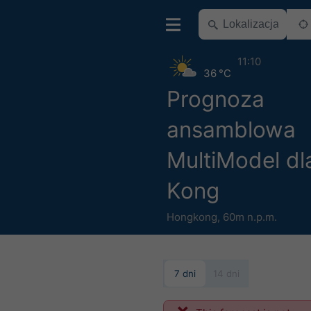
11:10
36 °C
Prognoza
ansamblowa
MultiModel d
Kong
Hongkong
,
60m n.p.m.
7 dni
14 dni