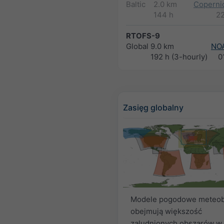
Baltic
2.0 km
Copernic
144 h
2
RTOFS-9
Global
9.0 km
NO
192 h (3-hourly)
0
Zasięg globalny
Modele pogodowe meteob
obejmują większość
zaludnionych obszarów w