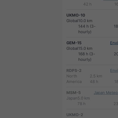
42 h
1
UKMO-10
Global
10.0 km
144 h (3-
1
hourly)
GEM-15
Env
Global
15.0 km
168 h (3-
2
hourly)
RDPS-2
Env
North
2.5 km
America
48 h
1
MSM-5
Japan Meteor
Japan
5.0 km
78 h
2
UKMO-2