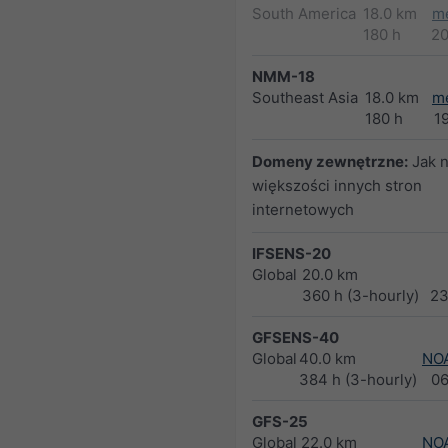
South America
18.0 km
m
180 h
2
NMM-18
Southeast Asia
18.0 km
m
180 h
1
Domeny zewnętrzne:
Jak 
większości innych stron
internetowych
IFSENS-20
Global
20.0 km
360 h (3-hourly)
23
GFSENS-40
Global
40.0 km
NO
384 h (3-hourly)
0
GFS-25
Global
22.0 km
NO