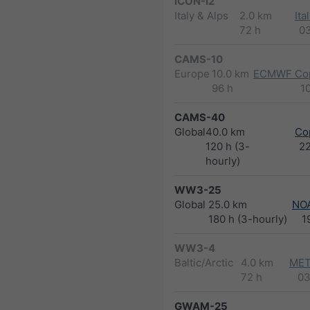
ICON-I2
Italy & Alps
2.0 km
Ita
72 h
0
CAMS-10
Europe
10.0 km
ECMWF Cop
96 h
1
CAMS-40
Global
40.0 km
Co
120 h (3-
2
hourly)
WW3-25
Global
25.0 km
NO
180 h (3-hourly)
1
WW3-4
Baltic/Arctic
4.0 km
MET
72 h
03
GWAM-25