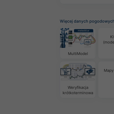
Więcej danych pogodowyc
Kl
(mode
MultiModel
Mapy
Weryfikacja
krótkoterminowa