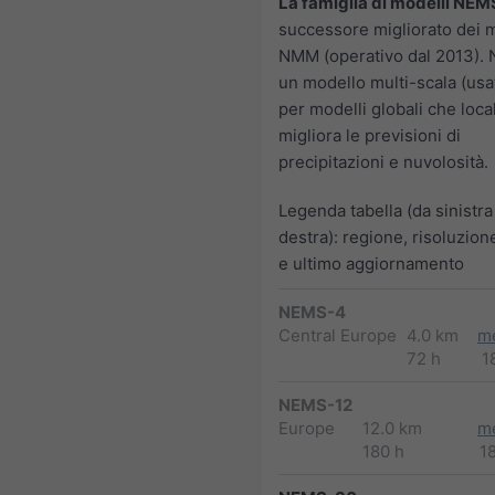
La famiglia di modelli NEM
successore migliorato dei m
NMM (operativo dal 2013).
un modello multi-scala (usa
per modelli globali che loca
migliora le previsioni di
precipitazioni e nuvolosità.
Legenda tabella (da sinistra
destra): regione, risoluzion
e ultimo aggiornamento
NEMS-4
Central Europe
4.0 km
m
72 h
1
NEMS-12
Europe
12.0 km
m
180 h
1