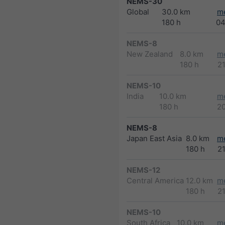
NEMS-30
Global
30.0 km
m
180 h
04
NEMS-8
New Zealand
8.0 km
m
180 h
2
NEMS-10
India
10.0 km
m
180 h
2
NEMS-8
Japan East Asia
8.0 km
m
180 h
2
NEMS-12
Central America
12.0 km
m
180 h
2
NEMS-10
South Africa
10.0 km
m