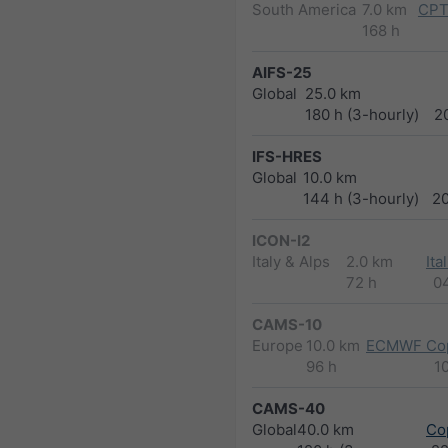
South America
7.0 km
CPT
168 h
AIFS-25
Global
25.0 km
180 h (3-hourly)
2
IFS-HRES
Global
10.0 km
144 h (3-hourly)
2
ICON-I2
Italy & Alps
2.0 km
Ita
72 h
0
CAMS-10
Europe
10.0 km
ECMWF Cop
96 h
1
CAMS-40
Global
40.0 km
Co