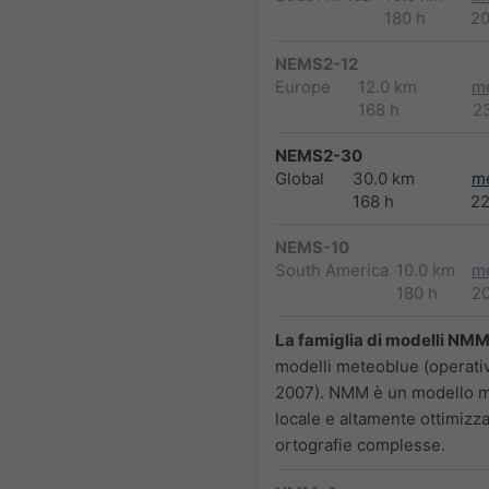
180 h
2
NEMS2-12
Europe
12.0 km
m
168 h
2
NEMS2-30
Global
30.0 km
m
168 h
2
NEMS-10
South America
10.0 km
m
180 h
2
La famiglia di modelli NM
modelli meteoblue (operativ
2007). NMM è un modello 
locale e altamente ottimizz
ortografie complesse.