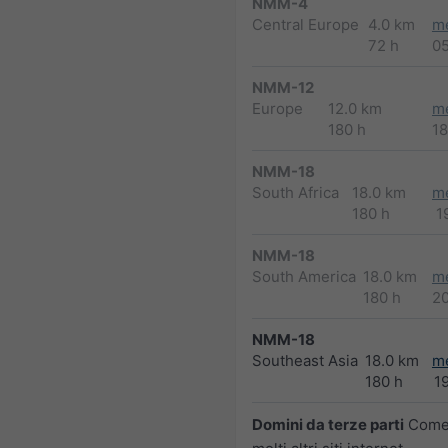
NMM-4
Central Europe
4.0 km
m
72 h
0
NMM-12
Europe
12.0 km
m
180 h
1
NMM-18
South Africa
18.0 km
m
180 h
1
NMM-18
South America
18.0 km
m
180 h
2
NMM-18
Southeast Asia
18.0 km
m
180 h
1
Domini da terze parti
Come 