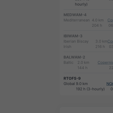
hourly)
MEDWAM-4
Mediterranean
4.0 km
Co
204 h
06
IBIWAM-3
Iberian Biscay
3.0 km
Co
Irish
216 h
0
BALWAM-2
Baltic
2.0 km
Copernic
144 h
2
RTOFS-9
Global
9.0 km
NO
192 h (3-hourly)
0