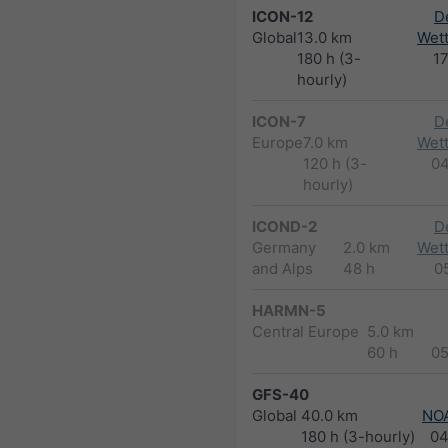
ICON-12
D
Global
13.0 km
Wett
180 h (3-
1
hourly)
ICON-7
D
Europe
7.0 km
Wett
120 h (3-
0
hourly)
ICOND-2
D
Germany
2.0 km
Wett
and Alps
48 h
0
HARMN-5
Central Europe
5.0 km
60 h
0
GFS-40
Global
40.0 km
NO
180 h (3-hourly)
04