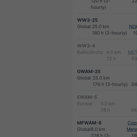
120 h (3-
2
hourly)
WW3-25
Global
25.0 km
NO
180 h (3-hourly)
1
WW3-4
Baltic/Arctic
4.0 km
MET
72 h
03
GWAM-25
Global
25.0 km
174 h (3-hourly)
04
EWAM-5
Europe
5.0 km
78 h
04
MFWAM-8
Cope
Global
8.0 km
Met
228 h (3-
0