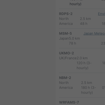
hourly)
RDPS-2
Env
North
2.5 km
America
48 h
1
MSM-5
Japan Meteor
Japan
5.0 km
78 h
2
UKMO-2
UK/France
2.0 km
120 h (3-
1
hourly)
NBM-2
North
2.5 km
America
180 h (3-
0
hourly)
WRFAMS-7