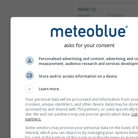
NAM-12
North
12.0 km
America
84 h (3-
hourly)
NAM-5
asks for your consent
North America
5.0 km
NO
48 h
0
Personalised advertising and content, advertising and c
measurement, audience research and services develop
NAM-3
North America
3.0 km
NO
Store and/or access information on a device
60 h
03
Learn more
HRRR-2
Your personal data will be processed and information from you
North America
3.0 km
NO
(cookies, unique identifiers, and other device data) may be store
17 h
0
accessed by and shared with 750 partners, or used specifically b
site. We and our partners may use precise geolocation data.
List
FV3-5
partners.
Alaska
5.0 km
NO
Some vendors may process your personal data on the basis of l
48 h
23
interest, which you can object to by managing your options belo
for a link at the bottom of this page or in the site menu to manag