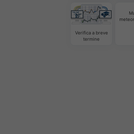
M
meteor
Verifica a breve
termine