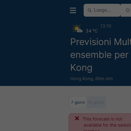
13:10
34 °C
Previsioni Mul
ensemble per
Kong
Hong Kong
,
60m slm
7 giorni
14 giorni
This forecast is not
available for the selec