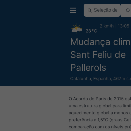
2 km/h
13:05
28 °C
Mudança clim
Sant Feliu de
Pallerols
Catalunha
,
Espanha
,
467m s.
O Acordo de Paris de 2015 es
uma estrutura global para limi
aquecimento global a menos 
preferência a 1,5°C (graus Cel
comparação com os níveis pr