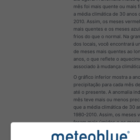
mês foi mais quente ou mais f
a média climática de 30 anos 
2010. Assim, os meses verme
mais quentes e os meses azui
frios do que o normal. Na gra
dos locais, você encontrará 
de meses mais quentes ao lo
anos, o que reflete o aquecim
associado à mudança climátic
O gráfico inferior mostra a an
precipitação para cada mês d
até o presente. A anomalia in
mês teve mais ou menos preci
que a média climática de 30 a
1980-2010. Assim, os meses 
foram mais úmidos e os mese
mais secos do que o normal.