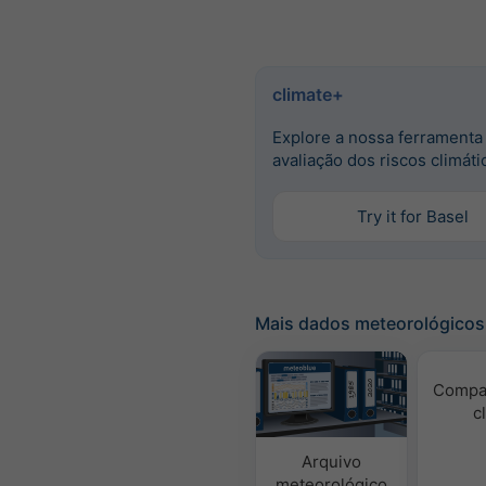
climate+
Explore a nossa ferramenta
avaliação dos riscos climáti
Try it for Basel
Mais dados meteorológicos
Compa
c
Arquivo
meteorológico