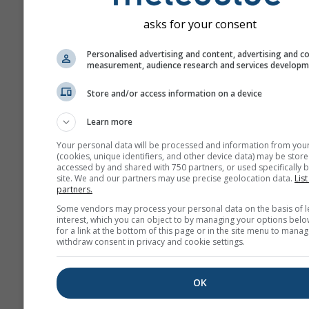
asks for your consent
Mudança climática - Sant Fe
Pallerols Anomalia de tempe
Personalised advertising and content, advertising and c
measurement, audience research and services develop
precipitação por mês
Store and/or access information on a device
Mês
Learn more
Jan
Feb
Mar
A
Your personal data will be processed and information from you
(cookies, unique identifiers, and other device data) may be store
May
Jun
Jul
Au
accessed by and shared with 750 partners, or used specifically b
site. We and our partners may use precise geolocation data.
List
Sep
Oct
Nov
De
partners.
Some vendors may process your personal data on the basis of l
interest, which you can object to by managing your options belo
for a link at the bottom of this page or in the site menu to manag
withdraw consent in privacy and cookie settings.
OK