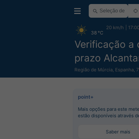
20 km/h
17:0
38 °C
Verificação a 
prazo Alcantar
Região de Múrcia
,
Espanha
,
7
point+
Mais opções para este met
estão disponíveis através d
Saber mais