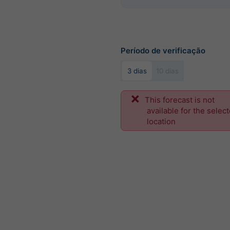
Período de verificação
3 dias
10 dias
This forecast is not
available for the selec
location