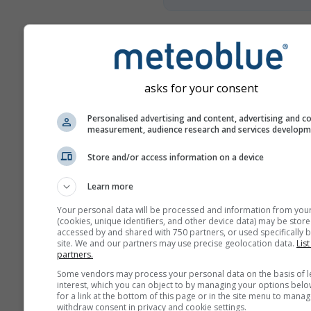
Mais dados meteorológicos
asks for your consent
Mult
ens
Personalised advertising and content, advertising and c
measurement, audience research and services develop
Comparação
anual
Store and/or access information on a device
Learn more
Compa
Your personal data will be processed and information from you
c
(cookies, unique identifiers, and other device data) may be store
accessed by and shared with 750 partners, or used specifically b
site. We and our partners may use precise geolocation data.
List
Arquivo
partners.
meteorológico
Some vendors may process your personal data on the basis of l
interest, which you can object to by managing your options belo
for a link at the bottom of this page or in the site menu to manag
withdraw consent in privacy and cookie settings.