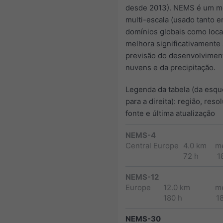
desde 2013). NEMS é um m
multi-escala (usado tanto 
domínios globais como loca
melhora significativamente 
previsão do desenvolvimen
nuvens e da precipitação.
Legenda da tabela (da esqu
para a direita): região, reso
fonte e última atualização
NEMS-4
Central Europe
4.0 km
m
72 h
1
NEMS-12
Europe
12.0 km
m
180 h
1
NEMS-30