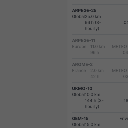
ARPEGE-25
Global
25.0 km
96 h (3-
0
hourly)
ARPEGE-11
Europe
11.0 km
METEO
96 h
04
AROME-2
France
2.0 km
METEO
42 h
0
UKMO-10
Global
10.0 km
144 h (3-
1
hourly)
GEM-15
Env
Global
15.0 km