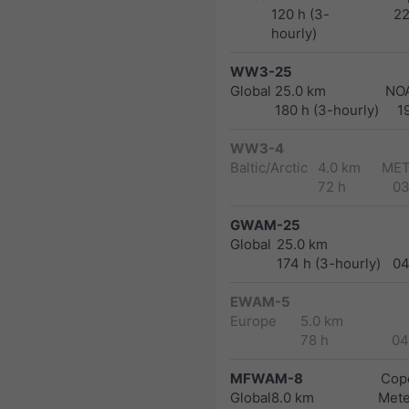
120 h (3-
2
hourly)
WW3-25
Global
25.0 km
NO
180 h (3-hourly)
1
WW3-4
Baltic/Arctic
4.0 km
MET
72 h
03
GWAM-25
Global
25.0 km
174 h (3-hourly)
04
EWAM-5
Europe
5.0 km
78 h
04
MFWAM-8
Cope
Global
8.0 km
Met