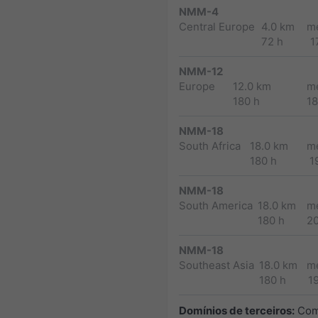
NMM-4
Central Europe
4.0 km
m
72 h
1
NMM-12
Europe
12.0 km
m
180 h
1
NMM-18
South Africa
18.0 km
m
180 h
1
NMM-18
South America
18.0 km
m
180 h
2
NMM-18
Southeast Asia
18.0 km
m
180 h
1
Domínios de terceiros:
Com