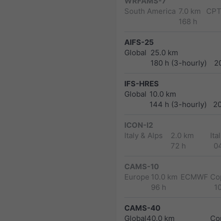
WRFAMS-7
South America
7.0 km
CPT
168 h
AIFS-25
Global
25.0 km
180 h (3-hourly)
2
IFS-HRES
Global
10.0 km
144 h (3-hourly)
2
ICON-I2
Italy & Alps
2.0 km
Ita
72 h
0
CAMS-10
Europe
10.0 km
ECMWF Cop
96 h
1
CAMS-40
Global
40.0 km
Co