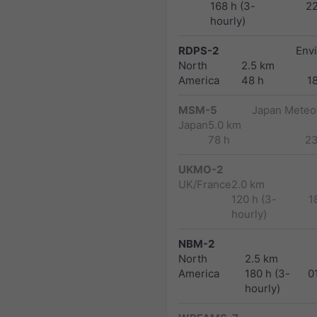
168 h (3-
2
hourly)
RDPS-2
Env
North
2.5 km
America
48 h
1
MSM-5
Japan Meteor
Japan
5.0 km
78 h
2
UKMO-2
UK/France
2.0 km
120 h (3-
1
hourly)
NBM-2
North
2.5 km
America
180 h (3-
0
hourly)