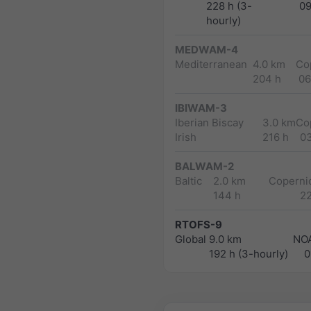
228 h (3-
0
hourly)
MEDWAM-4
Mediterranean
4.0 km
Co
204 h
06
IBIWAM-3
Iberian Biscay
3.0 km
Co
Irish
216 h
0
BALWAM-2
Baltic
2.0 km
Copernic
144 h
2
RTOFS-9
Global
9.0 km
NO
192 h (3-hourly)
0