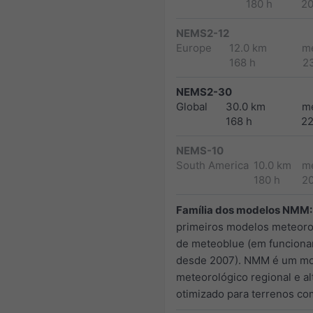
180 h
2
NEMS2-12
Europe
12.0 km
m
168 h
2
NEMS2-30
Global
30.0 km
m
168 h
2
NEMS-10
South America
10.0 km
m
180 h
2
Família dos modelos NMM:
primeiros modelos meteoro
de meteoblue (em funcion
desde 2007). NMM é um m
meteorológico regional e a
otimizado para terrenos co