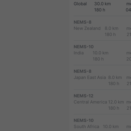
Global
30.0 km
m
180 h
04
NEMS-8
New Zealand
8.0 km
m
180 h
2
NEMS-10
India
10.0 km
m
180 h
2
NEMS-8
Japan East Asia
8.0 km
m
180 h
2
NEMS-12
Central America
12.0 km
m
180 h
2
NEMS-10
South Africa
10.0 km
m