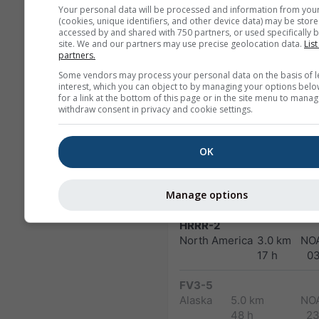
180 h (3-hourly)
04
Your personal data will be processed and information from you
(cookies, unique identifiers, and other device data) may be store
NAM-12
accessed by and shared with 750 partners, or used specifically b
site. We and our partners may use precise geolocation data.
List
North
12.0 km
partners.
America
84 h (3-
Some vendors may process your personal data on the basis of l
hourly)
interest, which you can object to by managing your options belo
for a link at the bottom of this page or in the site menu to manag
NAM-5
withdraw consent in privacy and cookie settings.
North America
5.0 km
NO
48 h
0
OK
NAM-3
North America
3.0 km
NO
Manage options
60 h
03
HRRR-2
North America
3.0 km
NO
17 h
0
FV3-5
Alaska
5.0 km
NO
48 h
23