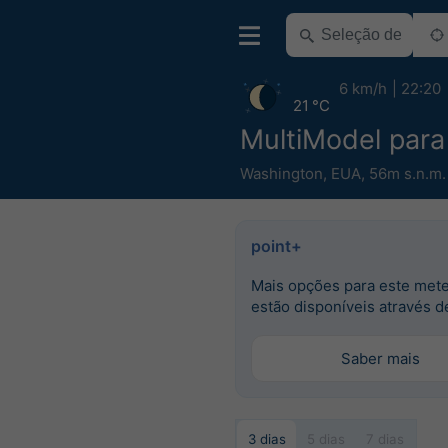
6 km/h
22:20
21 °C
MultiModel para
Washington
,
EUA
,
56m s.n.m.
point+
Mais opções para este met
estão disponíveis através d
Saber mais
3 dias
5 dias
7 dias