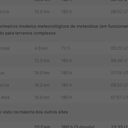
rica
10.0 km
180 h
08:02 U
primeiros modelos meteorológicos de meteoblue (em funcion
ado para terrenos complexos.
urope
4.0 km
72 h
05:22 U
12.0 km
180 h
06:46 U
ca
18.0 km
180 h
07:19 U
rica
18.0 km
180 h
08:52 U
 Asia
18.0 km
180 h
07:51 U
visto na maioria dos outros sites
20.0 km
360 h (3-hourly)
23:35 