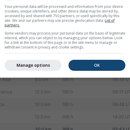
omo locais) e melhora significativamente a previsão do desenvo
Your personal data will be processed and information from your device
(cookies, unique identifiers, and other device data) may be stored by,
accessed by and shared with 750 partners, or used specifically by this
urope
4.0 km
72 h
05:57 U
site. We and our partners may use precise geolocation data.
List of
partners.
12.0 km
180 h
06:23 U
Some vendors may process your personal data on the basis of legitimate
interest, which you can object to by managing your options below. Look
30.0 km
180 h
04:39 
for a link at the bottom of this page or in the site menu to manage or
withdraw consent in privacy and cookie settings.
and
8.0 km
180 h
09:41 U
Manage options
OK
10.0 km
180 h
08:44 
t Asia
8.0 km
180 h
09:36 U
merica
12.0 km
180 h
09:17 U
ca
10.0 km
180 h
08:48 U
12.0 km
168 h
14:20 U
30.0 km
168 h
02:43 