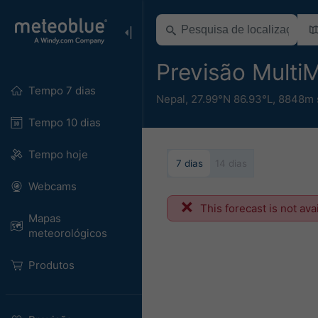
Previsão Multi
Tempo 7 dias
Nepal
,
27.99°N 86.93°L,
8848m s
Tempo 10 dias
Tempo hoje
7 dias
14 dias
Webcams
This forecast is not ava
Mapas
meteorológicos
Produtos