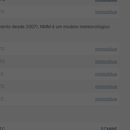
TC
meteoblue
amento desde 2007). NMM é um modelo meteorológico
TC
meteoblue
TC
meteoblue
TC
meteoblue
TC
meteoblue
TC
meteoblue
UTC
ECMWF