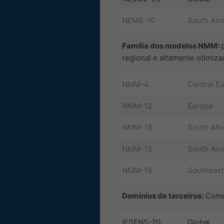
NEMS-10
South Ame
Família dos modelos NMM:
regional e altamente otimiz
NMM-4
Central E
NMM-12
Europe
NMM-18
South Afri
NMM-18
South Ame
NMM-18
Southeast
Domínios de terceiros:
Como 
IFSENS-20
Global