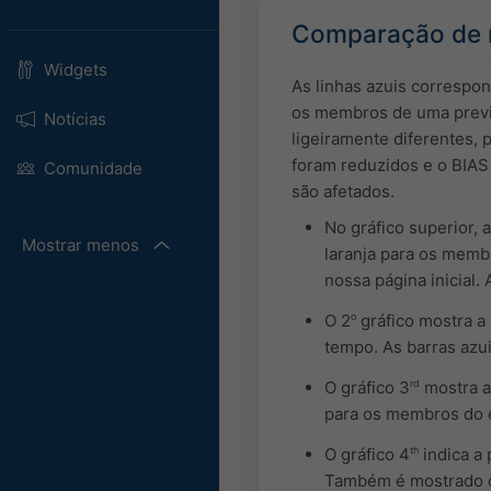
Comparação de m
Widgets
As linhas azuis correspo
os membros de uma previs
Notícias
ligeiramente diferentes,
foram reduzidos e o BIAS 
Comunidade
são afetados.
No gráfico superior, 
Mostrar menos
laranja para os memb
nossa página inicial
O 2
o
gráfico mostra a 
tempo. As barras azu
O gráfico 3
rd
mostra a
para os membros do
O gráfico 4
th
indica a 
Também é mostrado o 