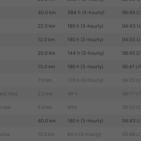
40.0 km
384 h (3-hourly)
06:49 U
22.0 km
180 h (3-hourly)
04:43 
12.0 km
180 h (3-hourly)
04:53 
20.0 km
144 h (3-hourly)
08:45 U
13.0 km
180 h (3-hourly)
05:41 U
7.0 km
120 h (3-hourly)
04:25 U
nd Alps
2.0 km
48 h
08:17 U
urope
5.0 km
60 h
05:24 U
40.0 km
180 h (3-hourly)
04:43 
rica
12.0 km
84 h (3-hourly)
03:09 U