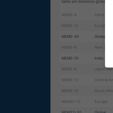
tanto em domínios globais c
NEMS-4
Central E
NEMS-12
Europe
NEMS-30
Global
NEMS-8
New Zeal
NEMS-10
India
NEMS-8
Japan Eas
NEMS-12
Central A
NEMS-10
South Afri
NEMS2-12
Europe
NEMS2-30
Global