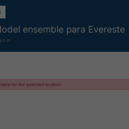
Model ensemble para Evereste
.n.m.
ilable for the selected location