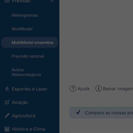
Previsão
Meteogramas
MultiModel
MultiModel ensemble
Previsão sazonal
Avisos
Meteorológicos
Ajuda
Baixar image
Esportes e Lazer
Aviação
Compare as nossas pre
Agricultura
História e Clima