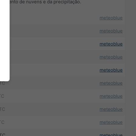
lvimento de nuvens e da precipitação.
TC
meteoblue
TC
meteoblue
UTC
meteoblue
TC
meteoblue
UTC
meteoblue
TC
meteoblue
TC
meteoblue
TC
meteoblue
TC
meteoblue
UTC
meteoblue