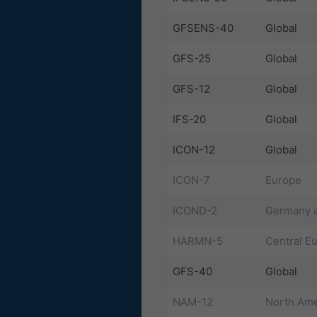
GFSENS-40
Global
GFS-25
Global
GFS-12
Global
IFS-20
Global
ICON-12
Global
ICON-7
Europe
ICOND-2
Germany a
HARMN-5
Central E
GFS-40
Global
NAM-12
North Ame