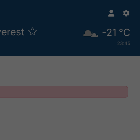
verest
-21 °C
23:45