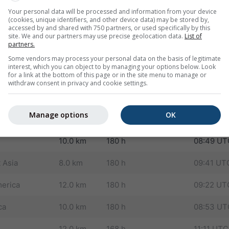
Your personal data will be processed and information from your device
ejorados sucesores de modelos NMM (operativos desde 2013).
(cookies, unique identifiers, and other device data) may be stored by,
s) y mejora significativamente la previsión de la evolución de 
accessed by and shared with 750 partners, or used specifically by this
site. We and our partners may use precise geolocation data.
List of
partners.
urope
4.0 km
72 h
06:02 UT
Some vendors may process your personal data on the basis of legitimate
interest, which you can object to by managing your options below. Look
12.0 km
180 h
06:28 UT
for a link at the bottom of this page or in the site menu to manage or
withdraw consent in privacy and cookie settings.
30.0 km
180 h
16:39 UT
Manage options
OK
and
8.0 km
180 h
09:46 UT
10.0 km
180 h
08:49 UT
 Asia
8.0 km
180 h
09:41 UT
merica
12.0 km
180 h
09:22 UT
ca
10.0 km
180 h
08:53 UT
12.0 km
168 h
11:11 UTC