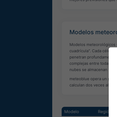
Modelos meteor
Modelos meteorológicos s
cuadrícula". Cada célula 
penetran profundamente en
complejas entre todas las
nubes se almacenan por c
meteoblue opera un gran 
calculan dos veces al día
Modelo
Región