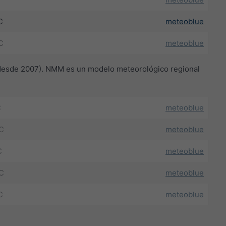
C
meteoblue
C
meteoblue
desde 2007). NMM es un modelo meteorológico regional
C
meteoblue
C
meteoblue
C
meteoblue
C
meteoblue
C
meteoblue