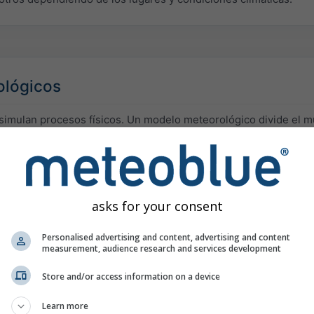
ológicos
imulan procesos físicos. Un modelo meteorológico divide el m
es grande de 4 a 40 km de altura de 100 metros hasta 2 km. Nu
 la estratosfera a 10-25 hPa (60 km altitud). El clima se simu
 células de las cuadrículas en cada pocos segundos. Las variabl
ada hora.
asks for your consent
número de modelos meteorológicos e integra open data de div
 en un cálculo de computación dedicada al alto rendimiento.
Personalised advertising and content, advertising and content
measurement, audience research and services development
Store and/or access information on a device
Resolución
Última a
Learn more