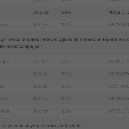
30.0 km
168 h
10:38 UT
rica
10.0 km
180 h
08:07 UT
s primeros modelos meteorológicos de meteoblue (operativos 
 terrenos complejos.
urope
4.0 km
72 h
17:21 UT
12.0 km
180 h
06:48 UT
ca
18.0 km
180 h
07:21 UT
rica
18.0 km
180 h
08:53 UT
 Asia
18.0 km
180 h
07:55 UT
e ve en la mayoría de otros sitios web