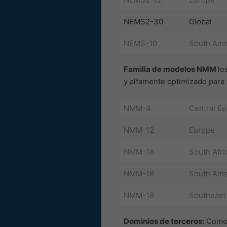
NEMS2-30
Global
NEMS-10
South Ame
Familia de modelos NMM
lo
y altamente optimizado para
NMM-4
Central E
NMM-12
Europe
NMM-18
South Afri
NMM-18
South Ame
NMM-18
Southeast
Dominios de terceros:
Como s