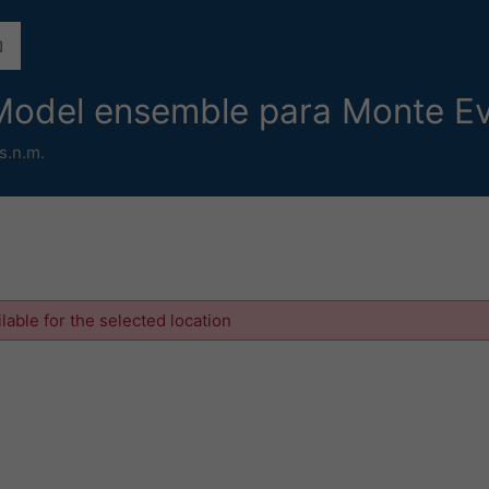
iModel ensemble para Monte E
s.n.m.
ilable for the selected location