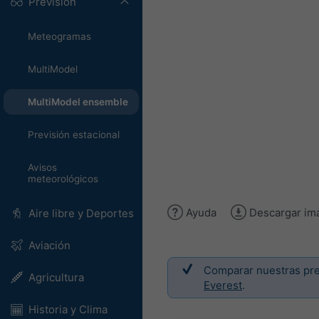
Previsión
Meteogramas
MultiModel
MultiModel ensemble
Previsión estacional
Avisos
meteorológicos
Ayuda
Descargar im
Aire libre y Deportes
Aviación
Comparar nuestras prev
Agricultura
Everest
.
Historia y Clima