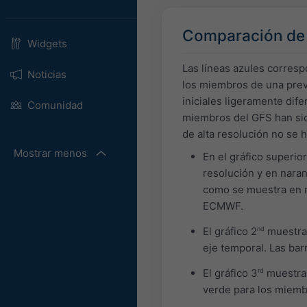
Comparación de 
Widgets
Las líneas azules corres
Noticias
los miembros de una prev
iniciales ligeramente dif
Comunidad
miembros del GFS han sido
de alta resolución no se 
Mostrar menos
En el gráfico superio
resolución y en naran
como se muestra en n
ECMWF.
El gráfico 2
nd
muestra 
eje temporal. Las bar
El gráfico 3
rd
muestra 
verde para los miem