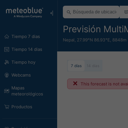
Previsión Mult
Tiempo 7 dias
Nepal
,
27.99°N 86.93°E,
8848m 
Tiempo 14 dias
Tiempo hoy
7 días
14 días
Webcams
This forecast is not ava
Mapas
meteorológicos
Productos