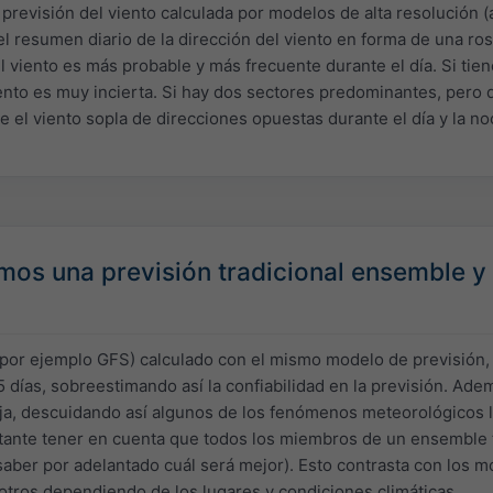
 previsión del viento calculada por modelos de alta resolución (
l resumen diario de la dirección del viento en forma de una ro
l viento es más probable y más frecuente durante el día. Si ti
iento es muy incierta. Si hay dos sectores predominantes, pero 
e el viento sopla de direcciones opuestas durante el día y la no
os una previsión tradicional ensemble y
(por ejemplo GFS) calculado con el mismo modelo de previsión,
5 días, sobreestimando así la confiabilidad en la previsión. Ade
a, descuidando así algunos de los fenómenos meteorológicos l
tante tener en cuenta que todos los miembros de un ensemble tr
saber por adelantado cuál será mejor). Esto contrasta con los 
otros dependiendo de los lugares y condiciones climáticas.