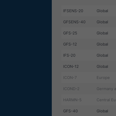
IFSENS-20
Global
GFSENS-40
Global
GFS-25
Global
GFS-12
Global
IFS-20
Global
ICON-12
Global
ICON-7
Europe
ICOND-2
Germany a
HARMN-5
Central E
GFS-40
Global